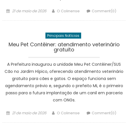
Posted
Author
21 de maio de 2026
O Colinense
Comment(0)
on
Principais Notícias
Meu Pet Contêiner: atendimento veterinário
gratuito
A Prefeitura inaugurou a unidade Meu Pet Contêiner/SUS
Cão no Jardim Hípico, oferecendo atendimento veterinário
gratuito para cães e gatos. O espaço funciona sem
agendamento prévio e, segundo o prefeito Mi, é o primeiro
passo para a futura implantação de um canil em parceria
com ONGs.
Posted
Author
21 de maio de 2026
O Colinense
Comment(0)
on