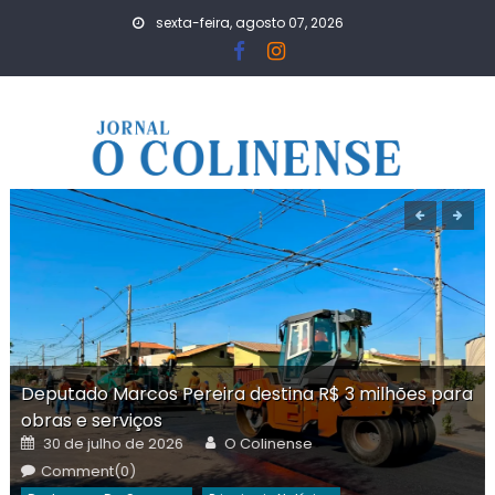
Skip
sexta-feira, agosto 07, 2026
to
content
Deputado Marcos Pereira destina R$ 3 milhões para
obras e serviços
Posted
Author
30 de julho de 2026
O Colinense
on
Comment(0)