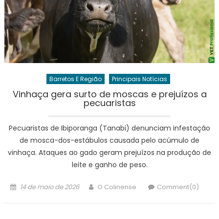
Barretos E Região
Principais Notícias
Vinhaça gera surto de moscas e prejuízos a
pecuaristas
Pecuaristas de Ibiporanga (Tanabi) denunciam infestação
de mosca-dos-estábulos causada pelo acúmulo de
vinhaça. Ataques ao gado geram prejuízos na produção de
leite e ganho de peso.
Posted
Author
14 de maio de 2026
O Colinense
Comment(0)
on