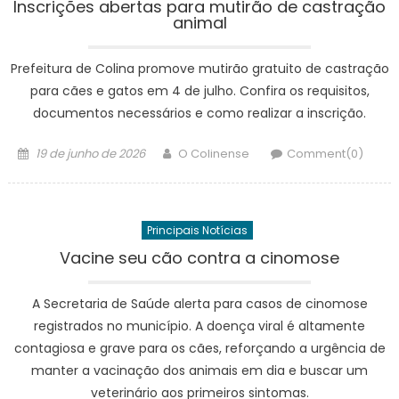
Inscrições abertas para mutirão de castração
animal
Prefeitura de Colina promove mutirão gratuito de castração
para cães e gatos em 4 de julho. Confira os requisitos,
documentos necessários e como realizar a inscrição.
Posted
Author
19 de junho de 2026
O Colinense
Comment(0)
on
Principais Notícias
Vacine seu cão contra a cinomose
A Secretaria de Saúde alerta para casos de cinomose
registrados no município. A doença viral é altamente
contagiosa e grave para os cães, reforçando a urgência de
manter a vacinação dos animais em dia e buscar um
veterinário aos primeiros sintomas.