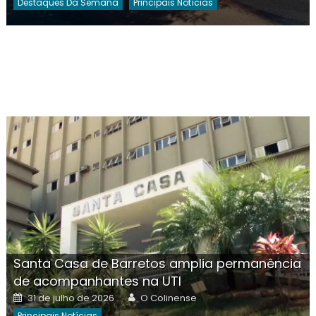
Destaques Da Semana
Principais Notícias
Santa Casa de Barretos amplia permanência
de acompanhantes na UTI
Posted
Author
31 de julho de 2026
O Colinense
on
Principais Notícias