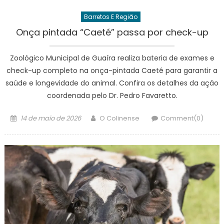
Barretos E Região
Onça pintada “Caeté” passa por check-up
Zoológico Municipal de Guaíra realiza bateria de exames e
check-up completo na onça-pintada Caeté para garantir a
saúde e longevidade do animal. Confira os detalhes da ação
coordenada pelo Dr. Pedro Favaretto.
Posted
Author
14 de maio de 2026
O Colinense
Comment(0)
on