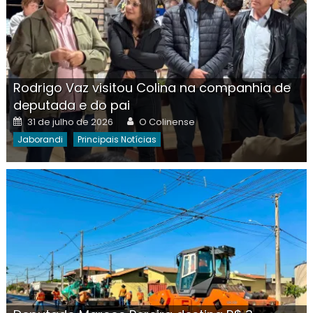
Rodrigo Vaz visitou Colina na companhia de
deputada e do pai
Posted
Author
31 de julho de 2026
O Colinense
on
Jaborandi
Principais Notícias