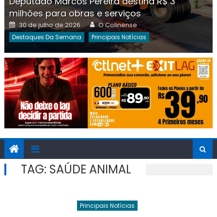
Deputado Marcos Pereira destina R$ 3
milhões para obras e serviços
Posted
Author
30 de julho de 2026
O Colinense
on
Destaques Da Semana
Principais Notícias
TAG:
SAÚDE ANIMAL
Principais Notícias