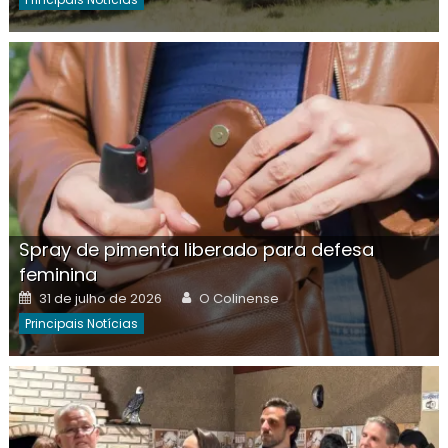
Spray de pimenta liberado para defesa
feminina
Posted
Author
31 de julho de 2026
O Colinense
on
Principais Notícias