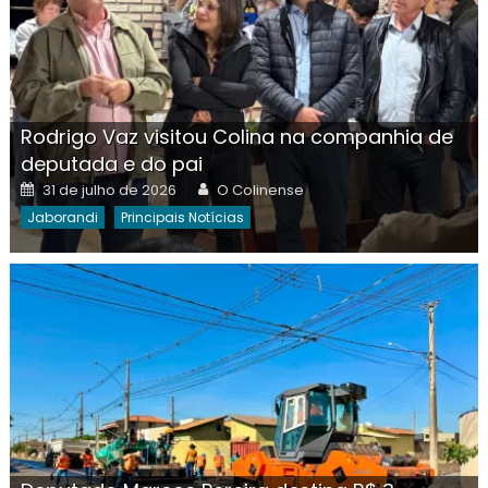
Rodrigo Vaz visitou Colina na companhia de
deputada e do pai
Posted
Author
31 de julho de 2026
O Colinense
on
Jaborandi
Principais Notícias