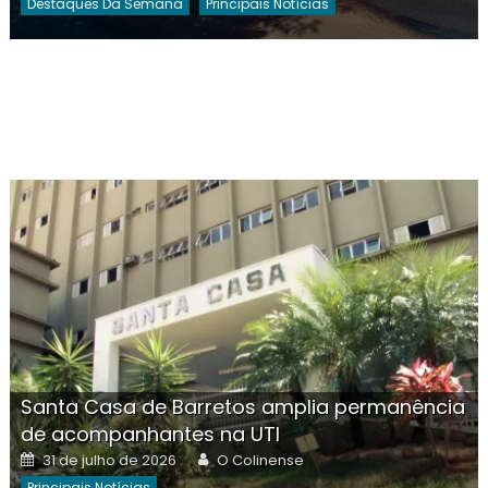
Destaques Da Semana
Principais Notícias
Santa Casa de Barretos amplia permanência
de acompanhantes na UTI
Posted
Author
31 de julho de 2026
O Colinense
on
Principais Notícias