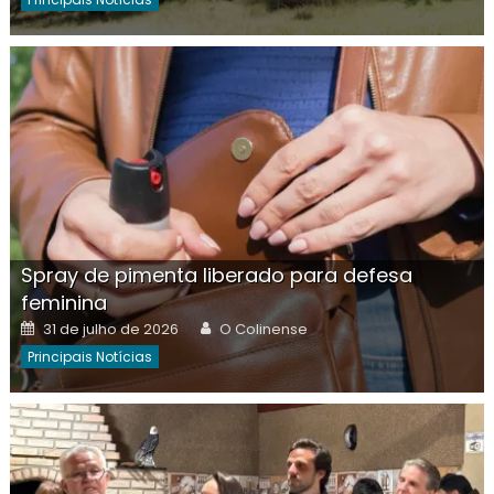
Spray de pimenta liberado para defesa
feminina
Posted
Author
31 de julho de 2026
O Colinense
on
Principais Notícias