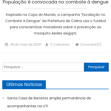
População é convocada no combate à dengue
Inspirada na Copa do Mundo, a campanha “Escalação no
Combate à Dengue” da Prefeitura de Colina usa o futebol
para conscientizar moradores sobre a prevenção ao
mosquito Aedes aegypti.
Posted
Author
28 de maio de 2026
O Colinense
Comment(0)
on
Pesquisar
por:
Últimas Noticias
Santa Casa de Barretos amplia permanência de
acompanhantes na UTI