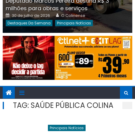
Deputado Marcos Pereira destina R$ 3
milhões para obras e serviços
Posted
Author
30 de julho de 2026
O Colinense
on
Destaques Da Semana
Principais Notícias
TAG:
SAÚDE PÚBLICA COLINA
Principais Notícias