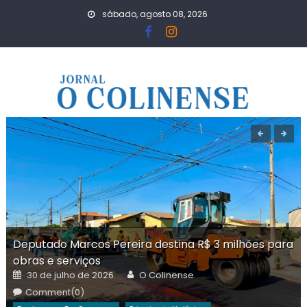
Skip
sábado, agosto 08, 2026
to
content
Deputado Marcos Pereira destina R$ 3 milhões para
obras e serviços
Posted
Author
30 de julho de 2026
O Colinense
on
Comment(0)