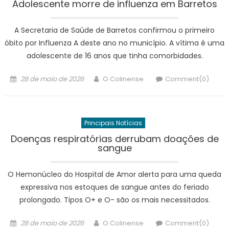
Adolescente morre de influenza em Barretos
A Secretaria de Saúde de Barretos confirmou o primeiro
óbito por Influenza A deste ano no município. A vítima é uma
adolescente de 16 anos que tinha comorbidades.
Posted
Author
28 de maio de 2026
O Colinense
Comment(0)
on
Principais Notícias
Doenças respiratórias derrubam doações de
sangue
O Hemonúcleo do Hospital de Amor alerta para uma queda
expressiva nos estoques de sangue antes do feriado
prolongado. Tipos O+ e O- são os mais necessitados.
Posted
Author
28 de maio de 2026
O Colinense
Comment(0)