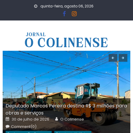
Skip
quinta-feira, agosto 06, 2026
to
content
Deputado Marcos Pereira destina R$ 3 milhões para
obras e serviços
Posted
Author
30 de julho de 2026
O Colinense
on
Comment(0)