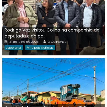
Rodrigo Vaz visitou Colina na companhia de
deputada e do pai
Posted
Author
31 de julho de 2026
O Colinense
on
Jaborandi
Principais Notícias