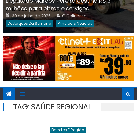
Deputado Marcos Pereira destina R$ 3
milhões para obras e serviços
Posted
Author
30 de julho de 2026
O Colinense
on
Destaques Da Semana
Principais Notícias
TAG:
SAÚDE REGIONAL
Barretos E Região