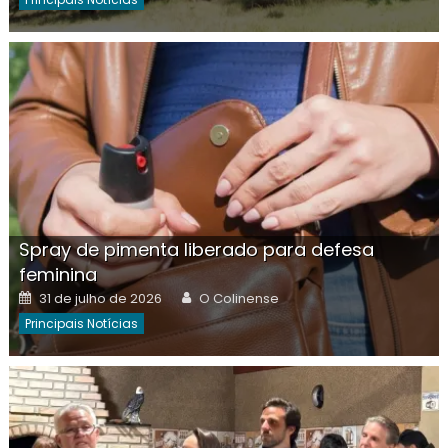
Spray de pimenta liberado para defesa
feminina
Posted
Author
31 de julho de 2026
O Colinense
on
Principais Notícias