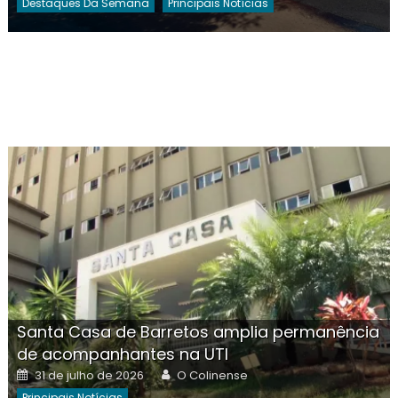
Destaques Da Semana
Principais Notícias
Santa Casa de Barretos amplia permanência
de acompanhantes na UTI
Posted
Author
31 de julho de 2026
O Colinense
on
Principais Notícias