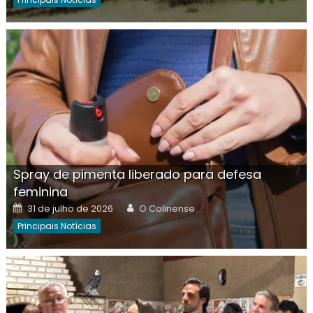
Spray de pimenta liberado para defesa
feminina
Posted
Author
31 de julho de 2026
O Colinense
on
Principais Notícias