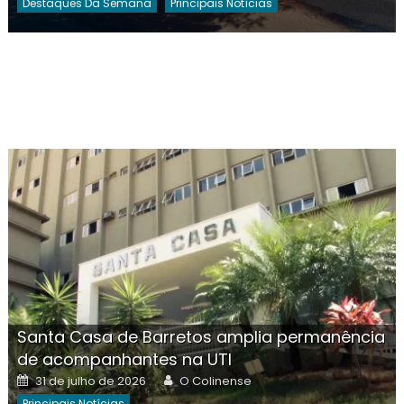
Destaques Da Semana
Principais Notícias
Santa Casa de Barretos amplia permanência
de acompanhantes na UTI
Posted
Author
31 de julho de 2026
O Colinense
on
Principais Notícias