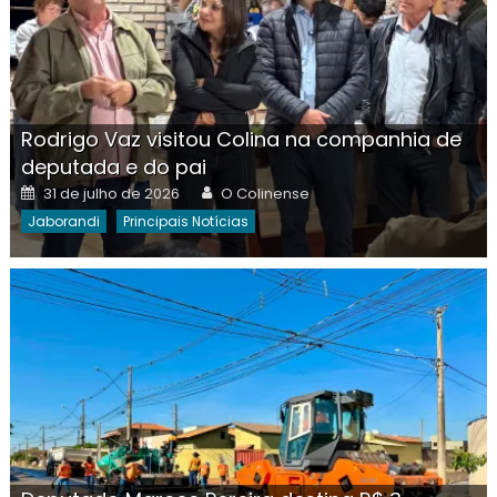
Rodrigo Vaz visitou Colina na companhia de
deputada e do pai
Posted
Author
31 de julho de 2026
O Colinense
on
Jaborandi
Principais Notícias