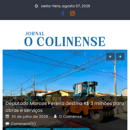
Skip
sexta-feira, agosto 07, 2026
to
content
Deputado Marcos Pereira destina R$ 3 milhões para
obras e serviços
Posted
Author
30 de julho de 2026
O Colinense
on
Comment(0)