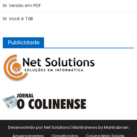
Versão em PDF
Você é TdB
Publicidade
Desenvolvido por Net Solutions
|
Mantranews by
Mantrabrain
.
Aniversariantes
Classificados
Coluna Mais Saúde