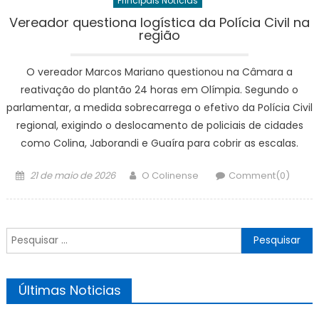
Principais Notícias
Vereador questiona logística da Polícia Civil na
região
O vereador Marcos Mariano questionou na Câmara a
reativação do plantão 24 horas em Olímpia. Segundo o
parlamentar, a medida sobrecarrega o efetivo da Polícia Civil
regional, exigindo o deslocamento de policiais de cidades
como Colina, Jaborandi e Guaíra para cobrir as escalas.
Posted
Author
21 de maio de 2026
O Colinense
Comment(0)
on
Pesquisar
por:
Últimas Noticias