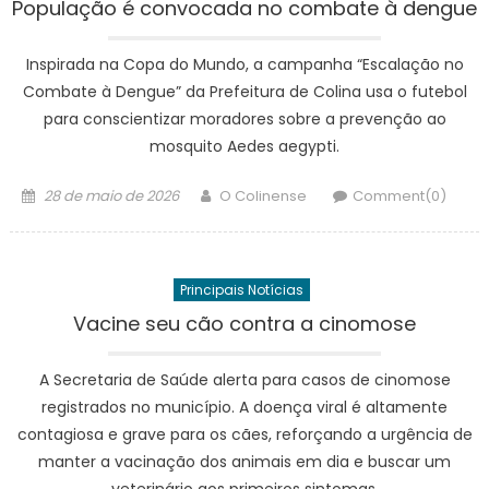
População é convocada no combate à dengue
Inspirada na Copa do Mundo, a campanha “Escalação no
Combate à Dengue” da Prefeitura de Colina usa o futebol
para conscientizar moradores sobre a prevenção ao
mosquito Aedes aegypti.
Posted
Author
28 de maio de 2026
O Colinense
Comment(0)
on
Principais Notícias
Vacine seu cão contra a cinomose
A Secretaria de Saúde alerta para casos de cinomose
registrados no município. A doença viral é altamente
contagiosa e grave para os cães, reforçando a urgência de
manter a vacinação dos animais em dia e buscar um
veterinário aos primeiros sintomas.