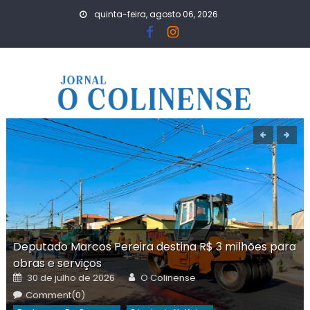
Skip
quinta-feira, agosto 06, 2026
to
content
Deputado Marcos Pereira destina R$ 3 milhões para
obras e serviços
Posted
Author
30 de julho de 2026
O Colinense
on
Comment(0)