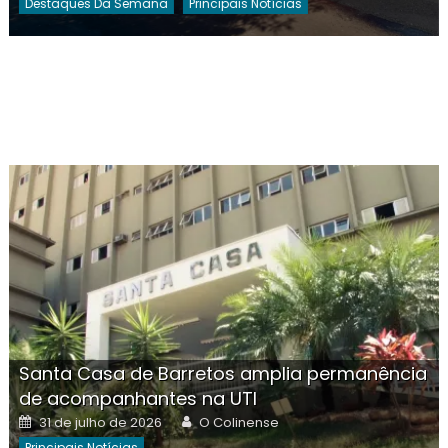
Destaques Da Semana
Principais Notícias
Santa Casa de Barretos amplia permanência
de acompanhantes na UTI
Posted
Author
31 de julho de 2026
O Colinense
on
Principais Notícias