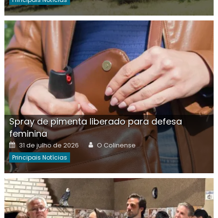
Spray de pimenta liberado para defesa
feminina
Posted
Author
31 de julho de 2026
O Colinense
on
Principais Notícias