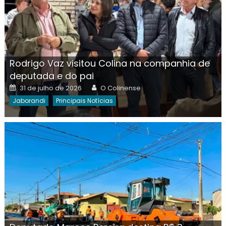
Rodrigo Vaz visitou Colina na companhia de
deputada e do pai
Posted
Author
31 de julho de 2026
O Colinense
on
Jaborandi
Principais Notícias