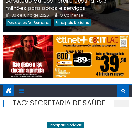
Deputado Marcos Pereira destina R$ 3
milhões para obras e serviços
Posted
Author
30 de julho de 2026
O Colinense
on
Destaques Da Semana
Principais Notícias
TAG:
SECRETARIA DE SAÚDE
Principais Notícias