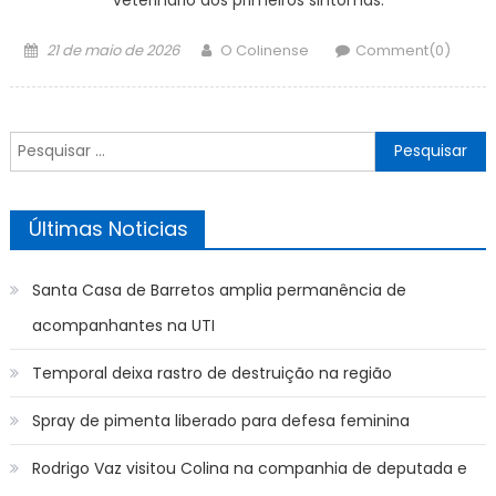
Posted
Author
21 de maio de 2026
O Colinense
Comment(0)
on
Pesquisar
por:
Últimas Noticias
Santa Casa de Barretos amplia permanência de
acompanhantes na UTI
Temporal deixa rastro de destruição na região
Spray de pimenta liberado para defesa feminina
Rodrigo Vaz visitou Colina na companhia de deputada e