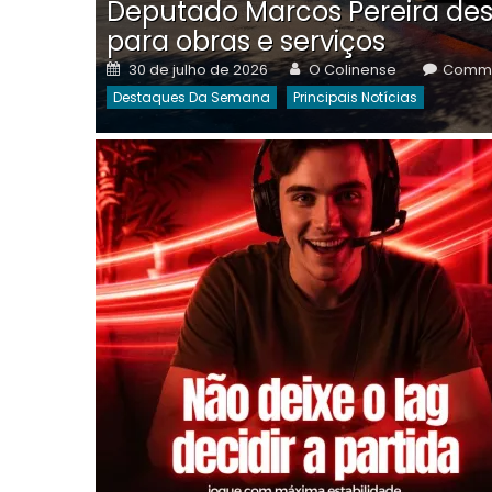
Deputado Marcos Pereira des
para obras e serviços
Posted
Author
30 de julho de 2026
O Colinense
Comme
on
Destaques Da Semana
Principais Notícias