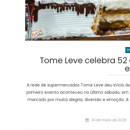
P
Tome Leve celebra 52
e
A rede de supermercados Tome Leve deu início às
primeiro evento aconteceu no último sábado, em C
marcado por muita alegria, diversão e emoção. A 
Posted
14 de maio de 2026
on