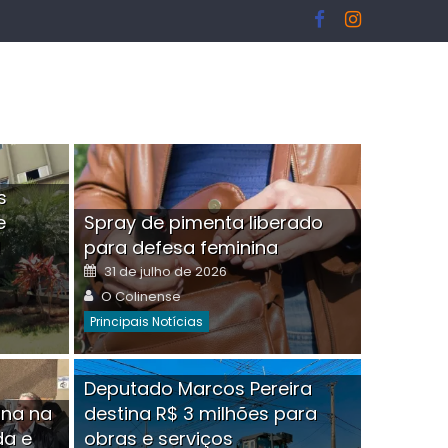
s
e
Spray de pimenta liberado
I
para defesa feminina
Posted
31 de julho de 2026
on
Author
O Colinense
Principais Notícias
ngelo Martins Tristão é
Deputado Marcos Pereira
ina na
destina R$ 3 milhões para
minoso mascarado
Empres
da e
obras e serviços
or
linense
Comment(0)