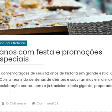
rincipais Notícias
 anos com festa e promoções
speciais
 comemorações de seus 52 anos de história em grande estilo. 
olina, reunindo centenas de clientes e suas famílias em um di
celebração contou com o já tradicional bolo gigante, preparad
[…]
Author
O Colinense
Comment(0)