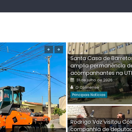
Santa Casa de Barreto
amplia permanência d
acompanhantes na UT
Posted
31 de julho de 2026
on
Author
O Colinense
Principais Notícias
Boutique na Av. Â
Rodrigo Vaz visitou Col
invadida por cri
companhia de deputa
Posted
Auth
30 de julho de 2026
O Co