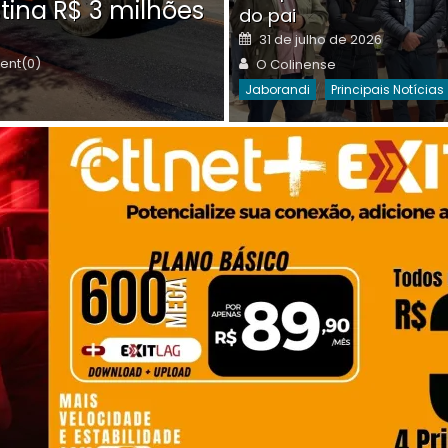
tina R$ 3 milhões
on
do pai
Destaques Da Semana
Princip
Posted
31 de julho de 2026
on
Author
nt(0)
O Colinense
Jaborandi
Principais Notícias