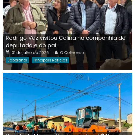
Rodrigo Vaz visitou Colina na companhia de
deputada e do pai
Posted
Author
31 de julho de 2026
O Colinense
on
Jaborandi
Principais Notícias