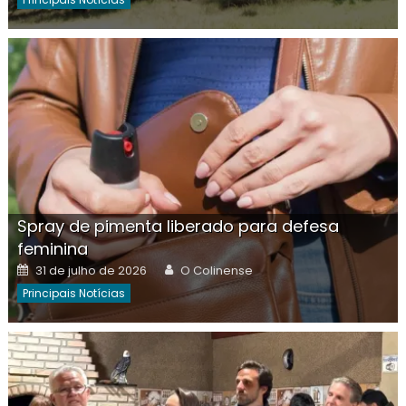
Spray de pimenta liberado para defesa
feminina
Posted
Author
31 de julho de 2026
O Colinense
on
Principais Notícias