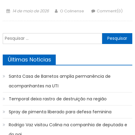
Posted
Author
14 de maio de 2026
O Colinense
Comment(0)
on
Pesquisar
por:
Últimas Noticias
Santa Casa de Barretos amplia permanência de
acompanhantes na UTI
Temporal deixa rastro de destruição na região
Spray de pimenta liberado para defesa feminina
Rodrigo Vaz visitou Colina na companhia de deputada e
do pai