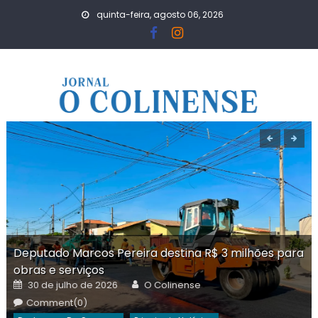
Skip
quinta-feira, agosto 06, 2026
to
content
Deputado Marcos Pereira destina R$ 3 milhões para
obras e serviços
Posted
Author
30 de julho de 2026
O Colinense
on
Comment(0)