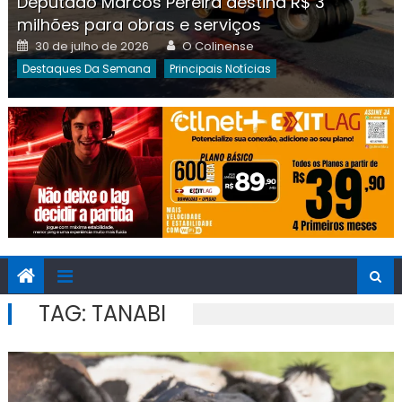
Deputado Marcos Pereira destina R$ 3
milhões para obras e serviços
Posted
Author
30 de julho de 2026
O Colinense
on
Destaques Da Semana
Principais Notícias
TAG:
TANABI