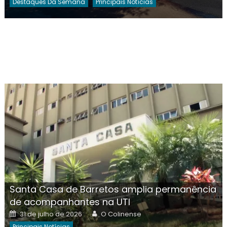
Destaques Da Semana
Principais Notícias
Santa Casa de Barretos amplia permanência
de acompanhantes na UTI
Posted
Author
31 de julho de 2026
O Colinense
on
Principais Notícias