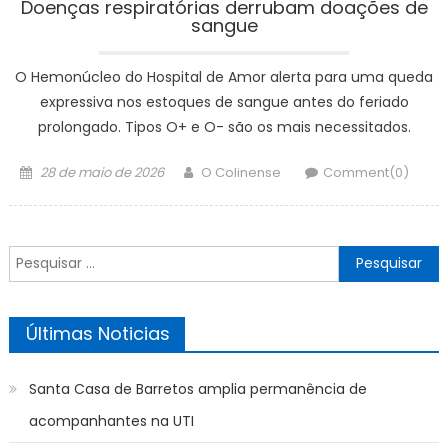
Doenças respiratórias derrubam doações de
sangue
O Hemonúcleo do Hospital de Amor alerta para uma queda
expressiva nos estoques de sangue antes do feriado
prolongado. Tipos O+ e O- são os mais necessitados.
Posted
Author
28 de maio de 2026
O Colinense
Comment(0)
on
Pesquisar
por:
Últimas Noticias
Santa Casa de Barretos amplia permanência de
acompanhantes na UTI