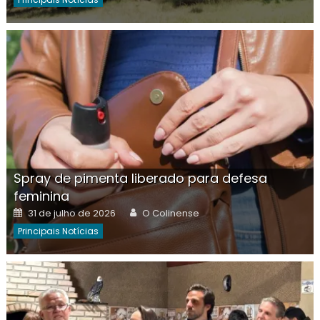
Spray de pimenta liberado para defesa
feminina
Posted
Author
31 de julho de 2026
O Colinense
on
Principais Notícias