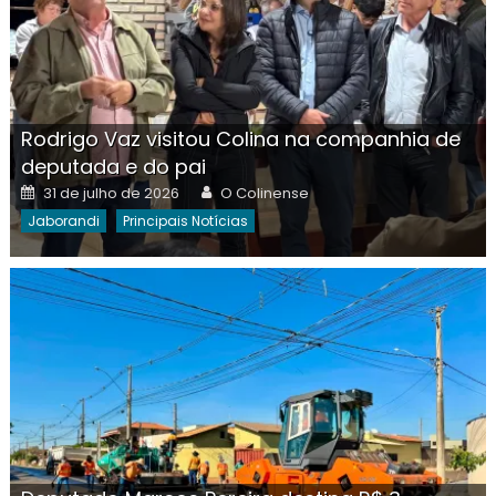
Rodrigo Vaz visitou Colina na companhia de
deputada e do pai
Posted
Author
31 de julho de 2026
O Colinense
on
Jaborandi
Principais Notícias