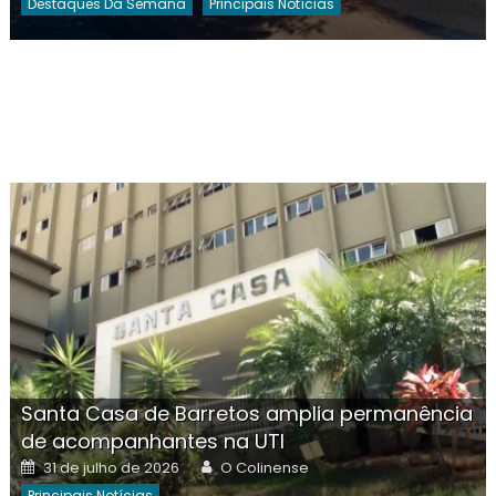
Destaques Da Semana
Principais Notícias
Santa Casa de Barretos amplia permanência
de acompanhantes na UTI
Posted
Author
31 de julho de 2026
O Colinense
on
Principais Notícias