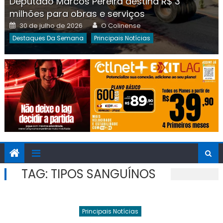
Deputado Marcos Pereira destina R$ 3
milhões para obras e serviços
Posted
Author
30 de julho de 2026
O Colinense
on
Destaques Da Semana
Principais Notícias
TAG:
TIPOS SANGUÍNOS
Principais Notícias