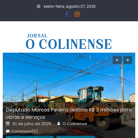
Skip
sexta-feira, agosto 07, 2026
to
content
Deputado Marcos Pereira destina R$ 3 milhões para
obras e serviços
Posted
Author
30 de julho de 2026
O Colinense
on
Comment(0)