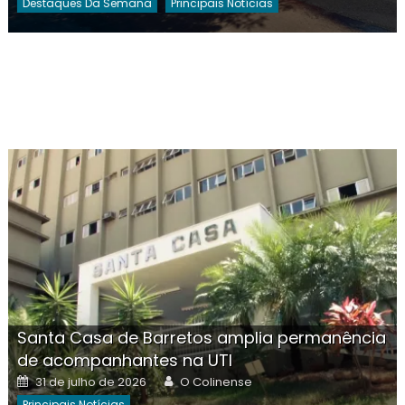
Destaques Da Semana
Principais Notícias
Santa Casa de Barretos amplia permanência
de acompanhantes na UTI
Posted
Author
31 de julho de 2026
O Colinense
on
Principais Notícias