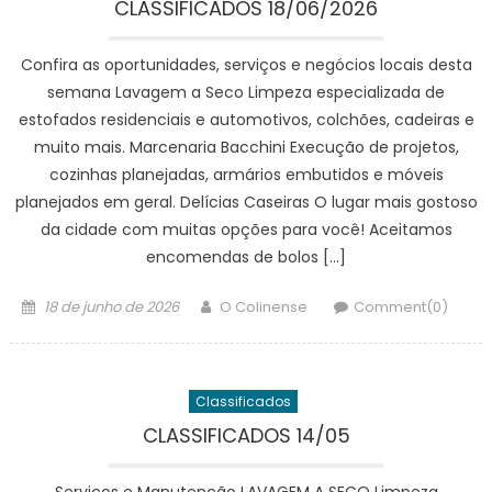
CLASSIFICADOS 18/06/2026
Confira as oportunidades, serviços e negócios locais desta
semana Lavagem a Seco Limpeza especializada de
estofados residenciais e automotivos, colchões, cadeiras e
muito mais. Marcenaria Bacchini Execução de projetos,
cozinhas planejadas, armários embutidos e móveis
planejados em geral. Delícias Caseiras O lugar mais gostoso
da cidade com muitas opções para você! Aceitamos
encomendas de bolos […]
Posted
Author
18 de junho de 2026
O Colinense
Comment(0)
on
Classificados
CLASSIFICADOS 14/05
Serviços e Manutenção LAVAGEM A SECO Limpeza