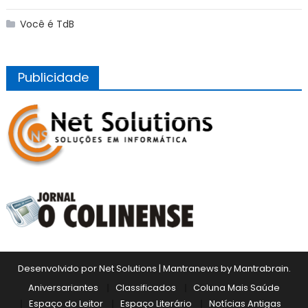
Você é TdB
Publicidade
Desenvolvido por Net Solutions
|
Mantranews by
Mantrabrain
.
Aniversariantes
Classificados
Coluna Mais Saúde
Espaço do Leitor
Espaço Literário
Notícias Antigas