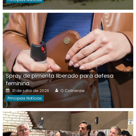
Spray de pimenta liberado para defesa
feminina
Posted
Author
31 de julho de 2026
O Colinense
on
Principais Notícias