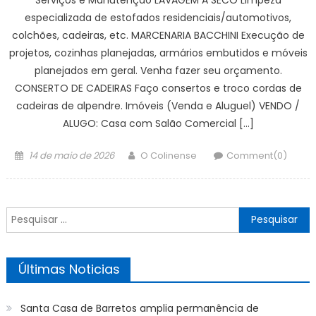
especializada de estofados residenciais/automotivos,
colchões, cadeiras, etc. MARCENARIA BACCHINI Execução de
projetos, cozinhas planejadas, armários embutidos e móveis
planejados em geral. Venha fazer seu orçamento.
CONSERTO DE CADEIRAS Faço consertos e troco cordas de
cadeiras de alpendre. Imóveis (Venda e Aluguel) VENDO /
ALUGO: Casa com Salão Comercial […]
Posted
Author
14 de maio de 2026
O Colinense
Comment(0)
on
Pesquisar
por:
Últimas Noticias
Santa Casa de Barretos amplia permanência de