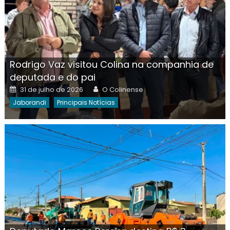
Rodrigo Vaz visitou Colina na companhia de
deputada e do pai
Posted
Author
31 de julho de 2026
O Colinense
on
Jaborandi
Principais Notícias