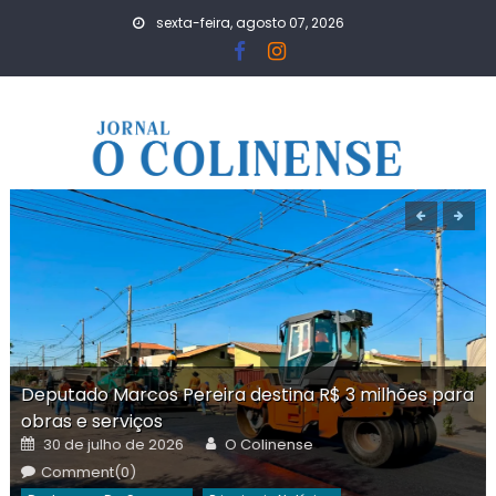
Skip
sexta-feira, agosto 07, 2026
to
content
Deputado Marcos Pereira destina R$ 3 milhões para
obras e serviços
Posted
Author
30 de julho de 2026
O Colinense
on
Comment(0)