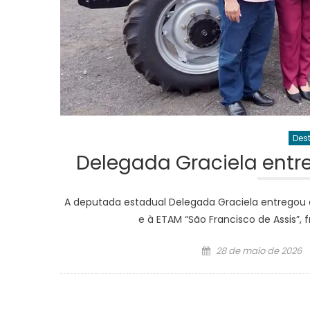
Des
Delegada Graciela entre
A deputada estadual Delegada Graciela entregou do
e à ETAM “São Francisco de Assis”, 
Posted
28 de maio de 2026
on