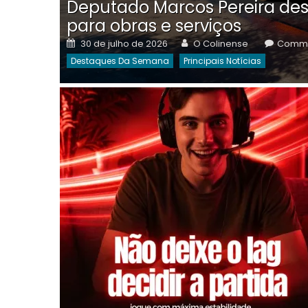
Deputado Marcos Pereira des
para obras e serviços
Posted
Author
30 de julho de 2026
O Colinense
Comme
on
Destaques Da Semana
Principais Notícias