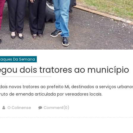
taques Da Semana
gou dois tratores ao município
is novos tratores ao prefeito Mi, destinados a serviços urbano
fruto de emenda articulada por vereadores locais.
Author
O Colinense
Comment(0)