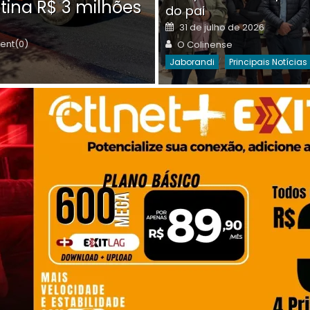
tina R$ 3 milhões
on
do pai
Destaques Da Semana
Princip
Posted
31 de julho de 2026
on
Author
nt(0)
O Colinense
Jaborandi
Principais Notícias