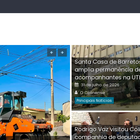
Santa Casa de Barreto
amplia permanência d
acompanhantes na UT
Posted
31 de julho de 2026
on
Author
O Colinense
Principais Notícias
Boutique na Av. Â
Rodrigo Vaz visitou Col
invadida por cri
companhia de deputa
Posted
Auth
30 de julho de 2026
O Co