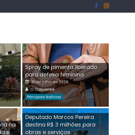
s
e
Spray de pimenta liberado
I
para defesa feminina
Posted
31 de julho de 2026
on
Author
O Colinense
Principais Notícias
ngelo Martins Tristão é
Deputado Marcos Pereira
ina na
destina R$ 3 milhões para
minoso mascarado
Empres
da e
obras e serviços
or
linense
Comment(0)