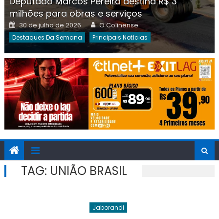
Deputado Marcos Pereira destina R$ 3
milhões para obras e serviços
Posted
Author
30 de julho de 2026
O Colinense
on
Destaques Da Semana
Principais Notícias
TAG:
UNIÃO BRASIL
Jaborandi