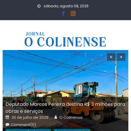
Skip
sábado, agosto 08, 2026
to
content
Deputado Marcos Pereira destina R$ 3 milhões para
obras e serviços
Posted
Author
30 de julho de 2026
O Colinense
on
Comment(0)