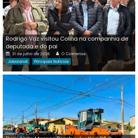
Rodrigo Vaz visitou Colina na companhia de
deputada e do pai
Posted
Author
31 de julho de 2026
O Colinense
on
Jaborandi
Principais Notícias