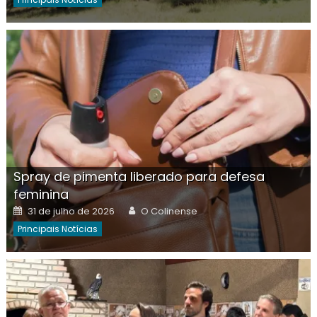
Spray de pimenta liberado para defesa
feminina
Posted
Author
31 de julho de 2026
O Colinense
on
Principais Notícias