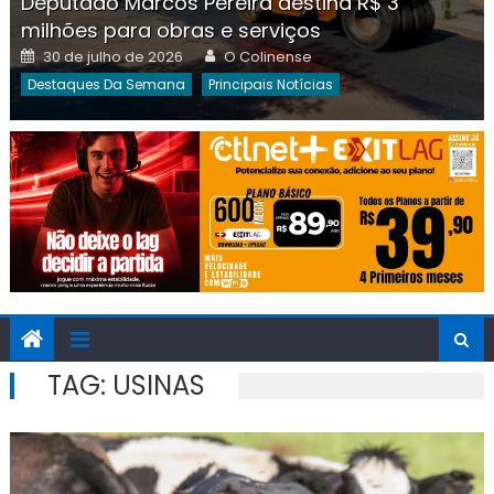
Deputado Marcos Pereira destina R$ 3
milhões para obras e serviços
Posted
Author
30 de julho de 2026
O Colinense
on
Destaques Da Semana
Principais Notícias
TAG:
USINAS