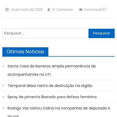
Posted
Author
14 de maio de 2026
O Colinense
Comment(0)
on
Pesquisar
por:
Últimas Noticias
Santa Casa de Barretos amplia permanência de
acompanhantes na UTI
Temporal deixa rastro de destruição na região
Spray de pimenta liberado para defesa feminina
Rodrigo Vaz visitou Colina na companhia de deputada e
do pai