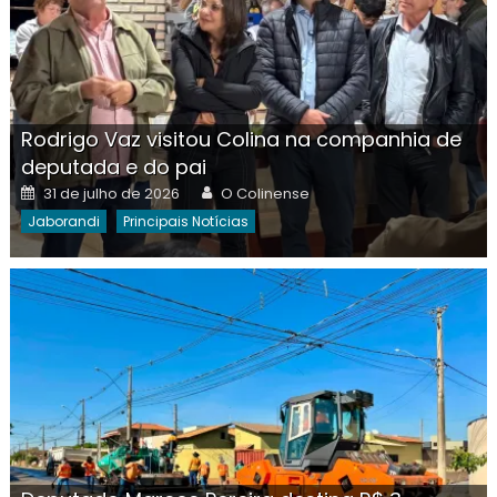
Rodrigo Vaz visitou Colina na companhia de
deputada e do pai
Posted
Author
31 de julho de 2026
O Colinense
on
Jaborandi
Principais Notícias