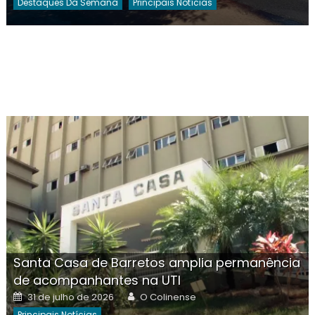
Destaques Da Semana
Principais Notícias
Santa Casa de Barretos amplia permanência
de acompanhantes na UTI
Posted
Author
31 de julho de 2026
O Colinense
on
Principais Notícias