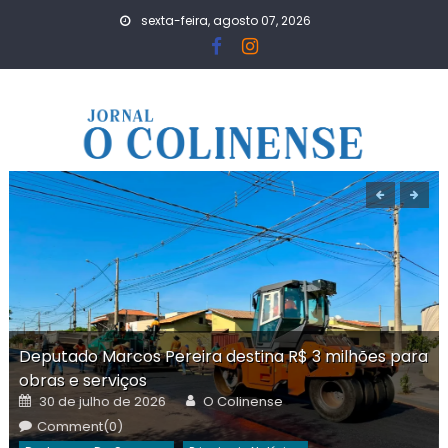
Skip
sexta-feira, agosto 07, 2026
to
content
Deputado Marcos Pereira destina R$ 3 milhões para
obras e serviços
Posted
Author
30 de julho de 2026
O Colinense
on
Comment(0)