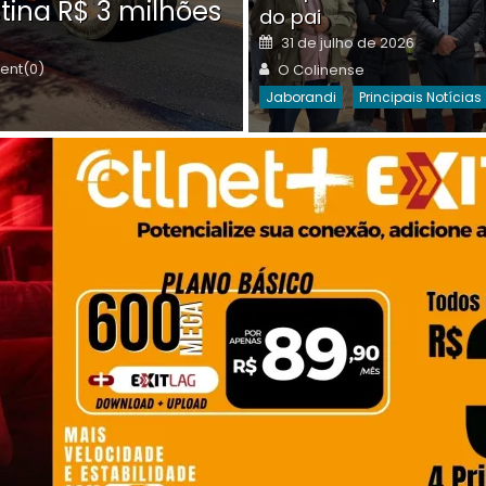
tina R$ 3 milhões
on
do pai
Destaques Da Semana
Princip
Posted
31 de julho de 2026
on
Author
nt(0)
O Colinense
Jaborandi
Principais Notícias