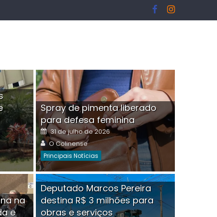
s
e
Spray de pimenta liberado
I
para defesa feminina
Posted
31 de julho de 2026
on
Author
O Colinense
Principais Notícias
ngelo Martins Tristão é
Deputado Marcos Pereira
ina na
destina R$ 3 milhões para
minoso mascarado
Empres
da e
obras e serviços
or
linense
Comment(0)