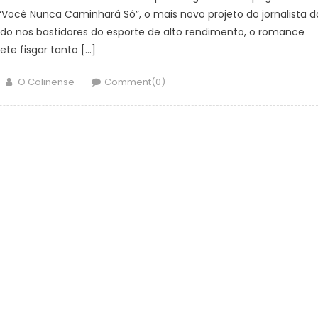
“Você Nunca Caminhará Só”, o mais novo projeto do jornalista d
tado nos bastidores do esporte de alto rendimento, o romance
te fisgar tanto […]
Author
O Colinense
Comment(0)