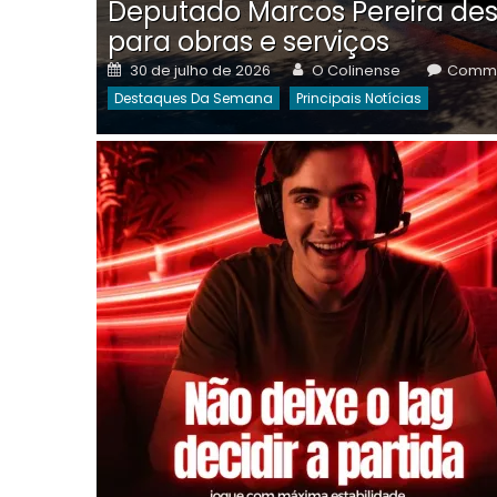
Deputado Marcos Pereira des
para obras e serviços
Posted
Author
30 de julho de 2026
O Colinense
Comme
on
Destaques Da Semana
Principais Notícias