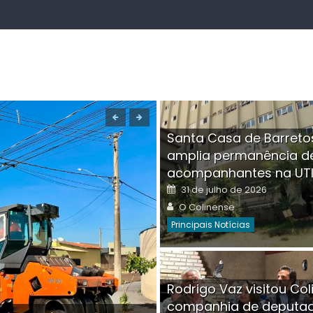
Santa Casa de Barreto
amplia permanência d
acompanhantes na UT
Posted
31 de julho de 2026
on
Author
O Colinense
Principais Notícias
Boutique na Av. Â
Rodrigo Vaz visitou Col
invadida por cri
companhia de deputa
Posted
Auth
30 de julho de 2026
O Co