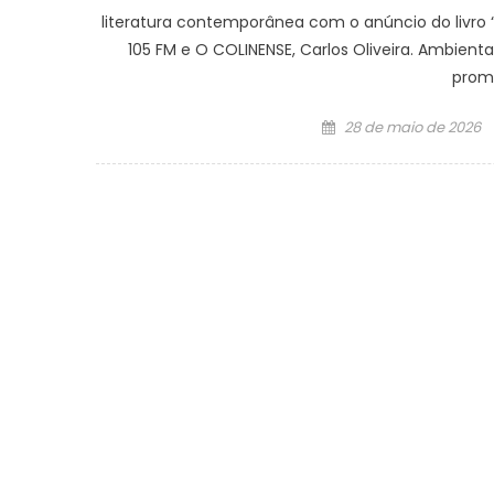
literatura contemporânea com o anúncio do livro 
105 FM e O COLINENSE, Carlos Oliveira. Ambien
prome
Posted
28 de maio de 2026
on