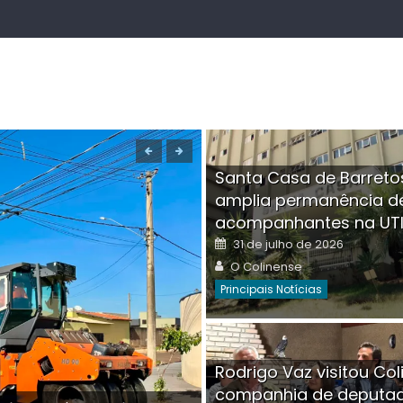
Santa Casa de Barreto
amplia permanência d
acompanhantes na UT
Posted
31 de julho de 2026
on
Author
O Colinense
Principais Notícias
Boutique na Av. Â
Rodrigo Vaz visitou Col
invadida por cri
companhia de deputa
Posted
Auth
30 de julho de 2026
O Co