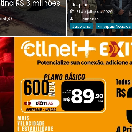
tina R$ 3 milhões
on
do pai
Destaques Da Semana
Princip
Posted
31 de julho de 2026
on
Author
nt(0)
O Colinense
Jaborandi
Principais Notícias