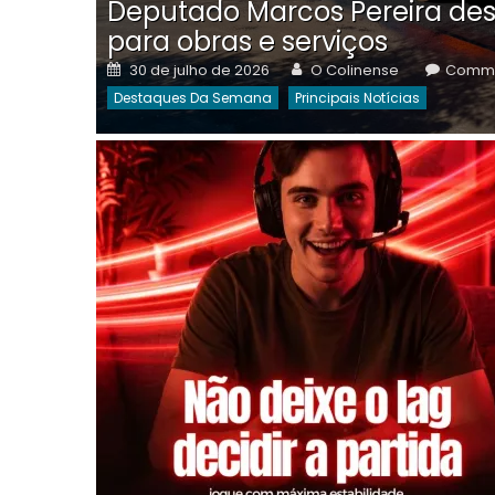
Deputado Marcos Pereira des
para obras e serviços
Posted
Author
30 de julho de 2026
O Colinense
Comme
on
Destaques Da Semana
Principais Notícias