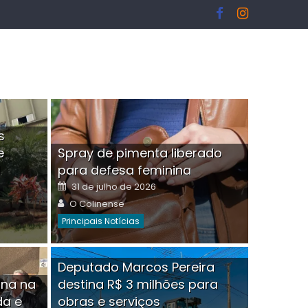
s
e
Spray de pimenta liberado
I
para defesa feminina
Posted
31 de julho de 2026
on
Author
O Colinense
Principais Notícias
ngelo Martins Tristão é
Deputado Marcos Pereira
ina na
destina R$ 3 milhões para
minoso mascarado
Empres
da e
obras e serviços
or
linense
Comment(0)