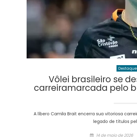
Destaque
Vôlei brasileiro se 
carreiramarcada pelo b
A líbero Camila Brait encerra sua vitoriosa carr
legado de títulos pe
Posted
14 de maio de 2026