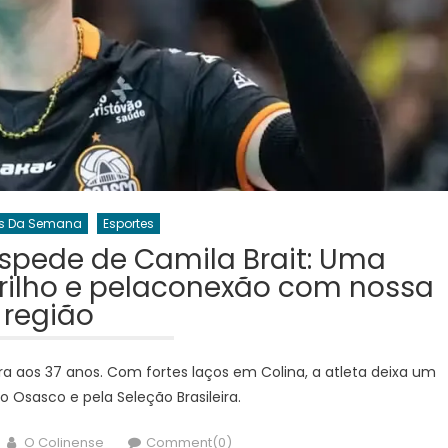
s Da Semana
Esportes
despede de Camila Brait: Uma
rilho e pelaconexão com nossa
região
eira aos 37 anos. Com fortes laços em Colina, a atleta deixa um
lo Osasco e pela Seleção Brasileira.
Author
O Colinense
Comment(0)