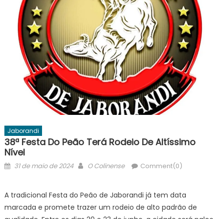
Jaborandi
38ª Festa Do Peão Terá Rodeio De Altíssimo
Nível
Posted
Author
31 de maio de 2024
O Colinense
Comment(0)
on
A tradicional Festa do Peão de Jaborandi já tem data
marcada e promete trazer um rodeio de alto padrão de