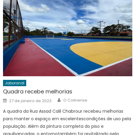
Jaborandi
Quadra recebe melhorias
Author
Posted
O Colinense
27 de janeiro de 2023
on
A quadra da Rua Assad Calil Chabrour recebeu melhorias
para manter o espaço em excelentescondições de uso pela
população. Além da pintura completa do piso e
arquibancadas, o entornotambém foi revitalizado pela