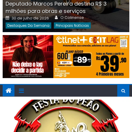
Deputado Marcos Pereira destina R$ 3
milhões para obras e serviços
Author
Posted
O Colinense
30 de julho de 2026
on
Destaques Da Semana
Principais Notícias