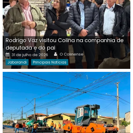
Rodrigo Vaz visitou Colina na companhia de
deputada e do pai
Author
Posted
O Colinense
31 de julho de 2026
on
Jaborandi
Principais Notícias