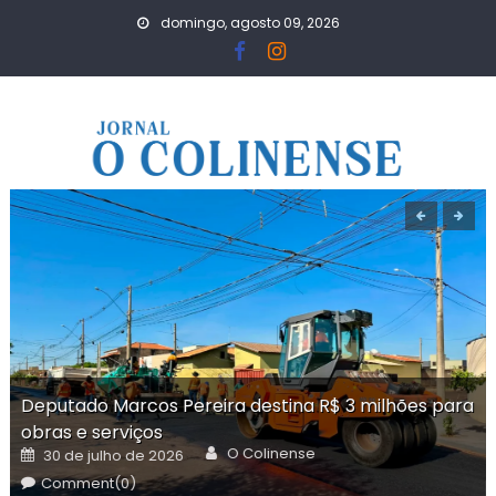
Skip
domingo, agosto 09, 2026
to
content
Deputado Marcos Pereira destina R$ 3 milhões para
obras e serviços
Author
Posted
O Colinense
30 de julho de 2026
on
Comment(0)