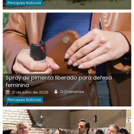
Principais Notícias
Spray de pimenta liberado para defesa
feminina
Author
Posted
O Colinense
31 de julho de 2026
on
Principais Notícias