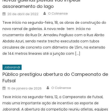
assoreamento do lago
Author
Posted
O Colinense
20 de abril de 2022
on
Teve início na segunda-feira, 18, as obras de construção do
novo ramal de galerias. A nova rede tem início no
cruzamento da Rua Dr. Amadeu Pagliuso com a Rua Abrão
Abdala Azuri, sendo neste trecho executada com tubos
circulares de concreto com diâmetro de 1,5m, na extensão
de 144 metros lineares até a junção com […]
Jaborandi
Público prestigiou abertura do Campeonato de
Futsal
Author
Posted
O Colinense
15 de janeiro de 2026
on
Teve início na segunda-feira, 12, o Campeonato de Futsal,
mais uma importante ação de incentivo ao esporte de
Jaborandi. A abertura da competição reuniu atletas, equipes