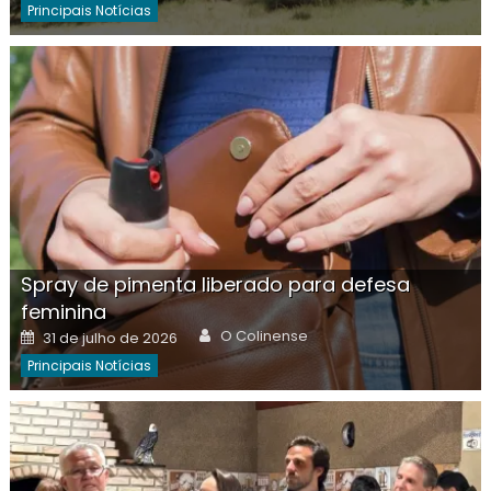
Principais Notícias
Spray de pimenta liberado para defesa
feminina
Author
Posted
O Colinense
31 de julho de 2026
on
Principais Notícias