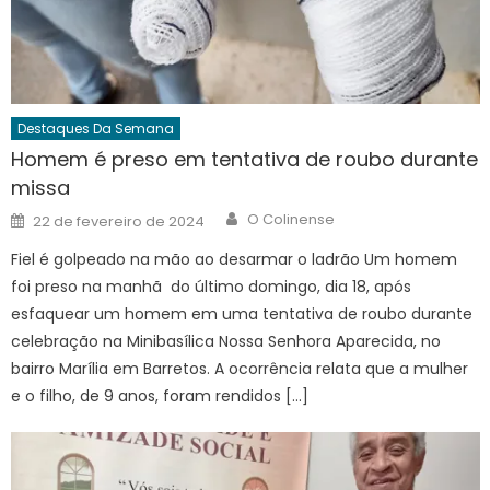
Destaques Da Semana
Homem é preso em tentativa de roubo durante
missa
Author
Posted
O Colinense
22 de fevereiro de 2024
on
Fiel é golpeado na mão ao desarmar o ladrão Um homem
foi preso na manhã do último domingo, dia 18, após
esfaquear um homem em uma tentativa de roubo durante
celebração na Minibasílica Nossa Senhora Aparecida, no
bairro Marília em Barretos. A ocorrência relata que a mulher
e o filho, de 9 anos, foram rendidos […]