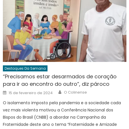
Destaques Da Semana
“Precisamos estar desarmados de coração
para ir ao encontro do outro”, diz pároco
Author
Posted
O Colinense
15 de fevereiro de 2024
on
O isolamento imposto pela pandemia e a sociedade cada
vez mais violenta motivou a Conferência Nacional dos
Bispos do Brasil (CNBB) a abordar na Campanha da
Fraternidade deste ano o tema “Fraternidade e Amizade