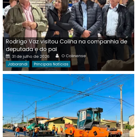
Rodrigo Vaz visitou Colina na companhia de
deputada e do pai
Author
Posted
O Colinense
31 de julho de 2026
on
Jaborandi
Principais Notícias