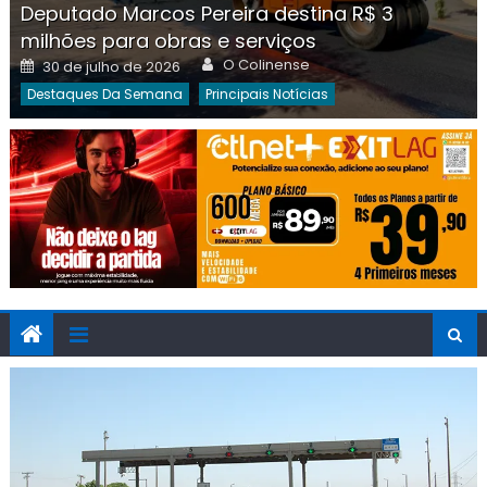
Deputado Marcos Pereira destina R$ 3
milhões para obras e serviços
Author
Posted
O Colinense
30 de julho de 2026
on
Destaques Da Semana
Principais Notícias