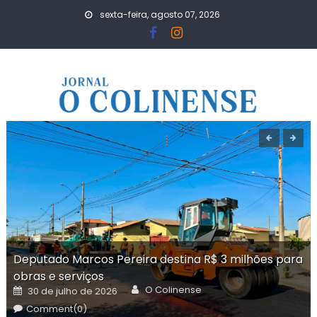
Skip
sexta-feira, agosto 07, 2026
to
content
Deputado Marcos Pereira destina R$ 3 milhões para
obras e serviços
Author
Posted
O Colinense
30 de julho de 2026
on
Comment(0)