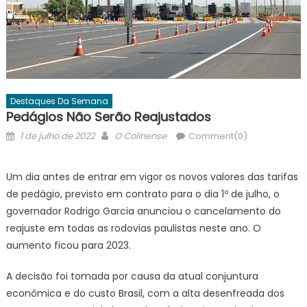
Destaques Da Semana
Pedágios Não Serão Reajustados
Posted
Author
1 de julho de 2022
O Colinense
Comment(0)
on
Um dia antes de entrar em vigor os novos valores das tarifas
de pedágio, previsto em contrato para o dia 1º de julho, o
governador Rodrigo Garcia anunciou o cancelamento do
reajuste em todas as rodovias paulistas neste ano. O
aumento ficou para 2023.
A decisão foi tomada por causa da atual conjuntura
econômica e do custo Brasil, com a alta desenfreada dos