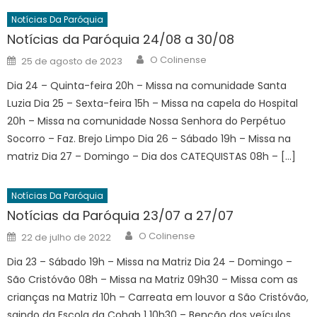
Notícias Da Paróquia
Notícias da Paróquia 24/08 a 30/08
Author
Posted
O Colinense
25 de agosto de 2023
on
Dia 24 – Quinta-feira 20h – Missa na comunidade Santa
Luzia Dia 25 – Sexta-feira 15h – Missa na capela do Hospital
20h – Missa na comunidade Nossa Senhora do Perpétuo
Socorro – Faz. Brejo Limpo Dia 26 – Sábado 19h – Missa na
matriz Dia 27 – Domingo – Dia dos CATEQUISTAS 08h – […]
Notícias Da Paróquia
Notícias da Paróquia 23/07 a 27/07
Author
Posted
O Colinense
22 de julho de 2022
on
Dia 23 – Sábado 19h – Missa na Matriz Dia 24 – Domingo –
São Cristóvão 08h – Missa na Matriz 09h30 – Missa com as
crianças na Matriz 10h – Carreata em louvor a São Cristóvão,
saindo da Escola da Cohab 1 10h30 – Benção dos veículos