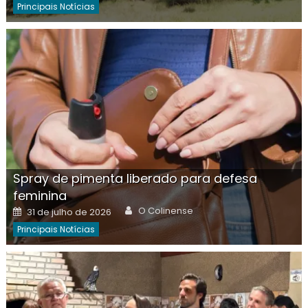
Principais Notícias
Spray de pimenta liberado para defesa
feminina
Author
Posted
O Colinense
31 de julho de 2026
on
Principais Notícias