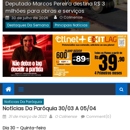
Deputado Marcos Pereira destina R$ 3
milhões para obras e serviços
Author
Posted
O Colinense
30 de julho de 2026
on
Destaques Da Semana
Principais Notícias
Notícias Da Paróquia
Notícias Da Paróquia 30/03 A 05/04
Posted
Author
31 de março de 2023
O Colinense
Comment(0)
on
Dia 30 – Quinta-feira