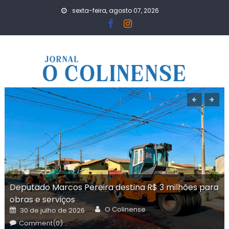
Skip
sexta-feira, agosto 07, 2026
to
content
Deputado Marcos Pereira destina R$ 3 milhões para
obras e serviços
Author
Posted
O Colinense
30 de julho de 2026
on
Comment(0)