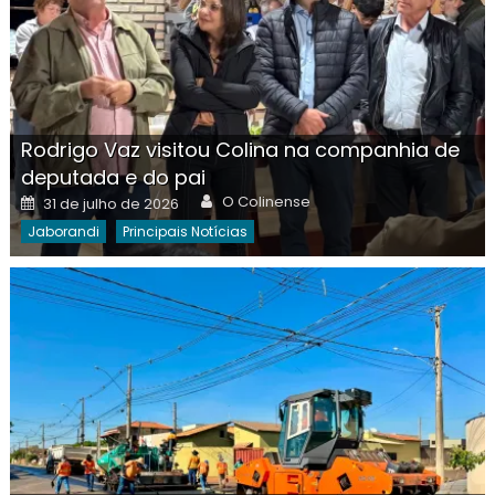
Rodrigo Vaz visitou Colina na companhia de
deputada e do pai
Author
Posted
O Colinense
31 de julho de 2026
on
Jaborandi
Principais Notícias