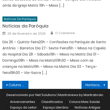
atrás da Igreja Matriz 19h – Missa […]
Notícias Da Paróquia
Notícias da Paróquia
Author
Posted
O Colinense
26 de fevereiro de 2026
on
Dia 26 – Quinta-feira20h – Confissões na Paróquia de Santo
Antônio – Barretos Dia 27- Sexta-Feira15h – Missa na Capela
do Hospital Dia 28 – Sábado19h – Missa na Matriz Dia 01 –
Domingo08h – Missa na Matriz09h30 – Missa com as
crianças na Matriz19h – Missa na Matriz Dia 03 – Terça-
feira19h30 – Via-Sacra […]
Navegação
Coluna Mais Saúde 30/03
Horóscopo 30/03 a 05/04
de
Desenvolvido por Net Solutions
|
Mantranews by
Mantrabrain
.
Post
Aniversariantes
Classificados
Coluna Mais Saúde
Espaço do Leitor
Espaço Literário
Notícias Antigas