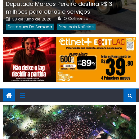
Deputado Marcos Pereira destina R$ 3
milhões para obras e serviços
Author
Posted
O Colinense
30 de julho de 2026
on
Destaques Da Semana
Principais Notícias