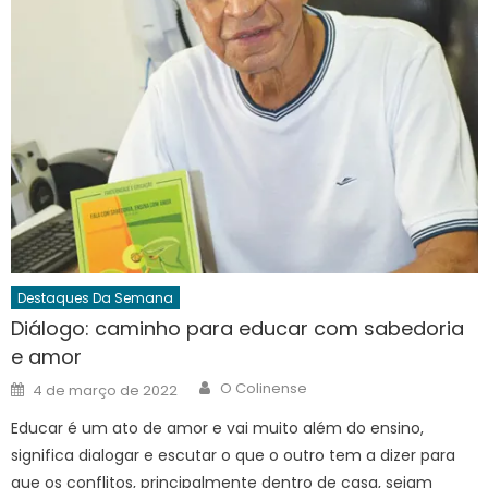
Destaques Da Semana
Diálogo: caminho para educar com sabedoria
e amor
Author
Posted
O Colinense
4 de março de 2022
on
Educar é um ato de amor e vai muito além do ensino,
significa dialogar e escutar o que o outro tem a dizer para
que os conflitos, principalmente dentro de casa, sejam