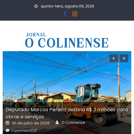
Skip
quinta-feira, agosto 06, 2026
to
content
Deputado Marcos Pereira destina R$ 3 milhões para
obras e serviços
Author
Posted
O Colinense
30 de julho de 2026
on
Comment(0)