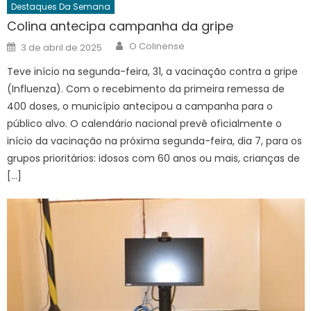
Destaques Da Semana
Colina antecipa campanha da gripe
Author
Posted
O Colinense
3 de abril de 2025
on
Teve início na segunda-feira, 31, a vacinação contra a gripe
(Influenza). Com o recebimento da primeira remessa de
400 doses, o município antecipou a campanha para o
público alvo. O calendário nacional prevê oficialmente o
início da vacinação na próxima segunda-feira, dia 7, para os
grupos prioritários: idosos com 60 anos ou mais, crianças de
[…]