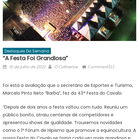
Destaques Da Semana
“A Festa Foi Grandiosa”
Posted
Author
15 de julho de 2022
O Colinense
Comment(0)
on
Foi esta a avaliação que o secretário de Esportes e Turismo,
Marcelo Pinto Neto “Barba”, fez da 43ª Festa do Cavalo.
“Depois de dois anos a festa voltou com tudo. Reuniu um
público bonito, atraiu centenas de competidores e
apresentou shows de qualidade. Trouxemos novidades
como o 1º Fórum de Hipismo que promove a equinocultura. A
nossa Festa do Cavalo se torna cada vez mais grandiosa e