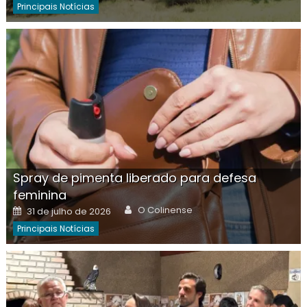
Principais Notícias
Spray de pimenta liberado para defesa
feminina
Author
Posted
O Colinense
31 de julho de 2026
on
Principais Notícias