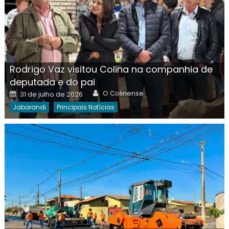
Rodrigo Vaz visitou Colina na companhia de
deputada e do pai
Author
Posted
O Colinense
31 de julho de 2026
on
Jaborandi
Principais Notícias