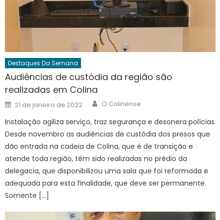
Destaques Da Semana
Audiências de custódia da região são
realizadas em Colina
Author
Posted
O Colinense
21 de janeiro de 2022
on
Instalação agiliza serviço, traz segurança e desonera polícias
Desde novembro as audiências de custódia dos presos que
dão entrada na cadeia de Colina, que é de transição e
atende toda região, têm sido realizadas no prédio da
delegacia, que disponibilizou uma sala que foi reformada e
adequada para esta finalidade, que deve ser permanente.
Somente […]