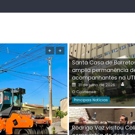
Santa Casa de Barreto
amplia permanência d
acompanhantes na UT
Auth
Posted
31 de julho de 2026
on
O Colinense
Principais Notícias
Boutique na Av. Â
Rodrigo Vaz visitou Col
invadida por cri
Aut