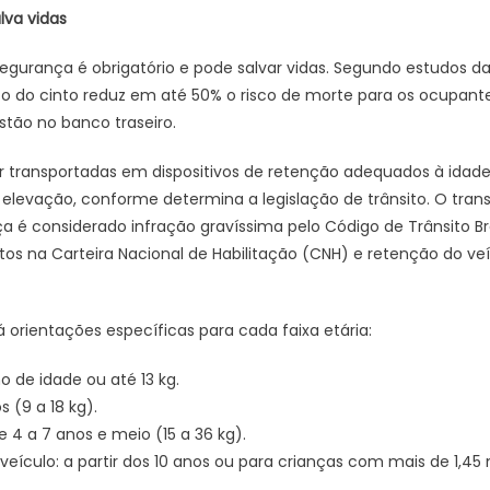
lva vidas
ança é obrigatório e pode salvar vidas. Segundo estudos da
o do cinto reduz em até 50% o risco de morte para os ocupante
tão no banco traseiro.
sportadas em dispositivos de retenção adequados à idade, 
 elevação, conforme determina a legislação de trânsito. O tran
é considerado infração gravíssima pelo Código de Trânsito Bras
os na Carteira Nacional de Habilitação (CNH) e retenção do veí
entações específicas para cada faixa etária:
o de idade ou até 13 kg.
s (9 a 18 kg).
 4 a 7 anos e meio (15 a 36 kg).
eículo: a partir dos 10 anos ou para crianças com mais de 1,45 