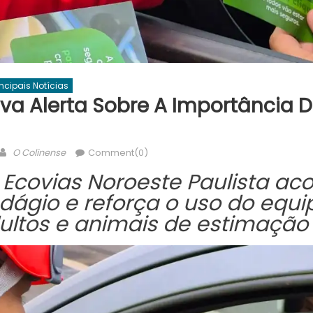
incipais Notícias
va Alerta Sobre A Importância D
Author
O Colinense
Comment(0)
a Ecovias Noroeste Paulista ac
dágio e
reforça o uso do equ
dultos e animais de estimação