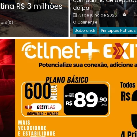
companhia de deputa
Posted
O C
30 de julho de 2026
tina R$ 3 milhões
on
do pai
Destaques Da Semana
Princip
Auth
Posted
31 de julho de 2026
on
O Colinense
nt(0)
Jaborandi
Principais Notícias