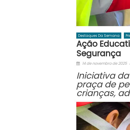
Destaques Da Semana
Pr
Ação Educati
Segurança
Posted
14 de novembro de 2025
on
Iniciativa d
praça de pe
crianças, a