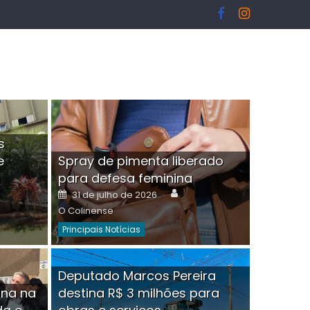
s
e
Spray de pimenta liberado
I
para defesa feminina
or
Author
Posted
31 de julho de 2026
on
O Colinense
Principais Notícias
ngelo Martins Tristão é
Deputado Marcos Pereira
ina na
destina R$ 3 milhões para
minoso mascarado
Empres
hor