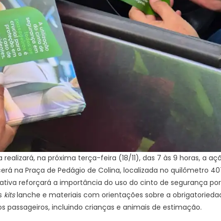
a realizará, na próxima terça-feira (18/11), das 7 às 9 horas, a 
cerá na Praça de Pedágio de Colina, localizada no quilômetro 40
ciativa reforçará a importância do uso do cinto de segurança p
os
kits
lanche e materiais com orientações sobre a obrigatorieda
 passageiros, incluindo crianças e animais de estimação.