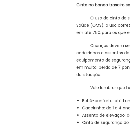
Cinto no banco traseiro sa
O uso do cinto de segur
Saúde (OMS), o uso corret
em até 75% para os que es
Crianças devem ser tran
cadeirinhas e assentos de
equipamento de segurança 
em multa, perda de 7 pont
da situação.
Vale lembrar que há ori
Bebê-conforto: até 1 an
Cadeirinha: de 1 a 4 ano
Assento de elevação: de
Cinto de segurança do v