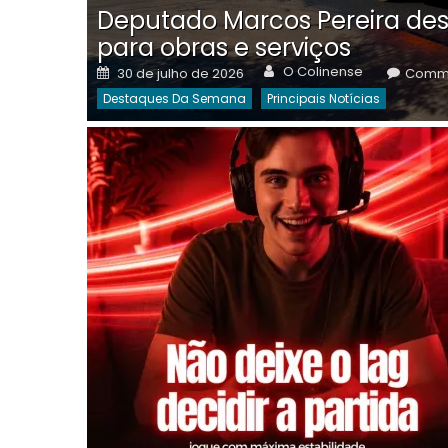
Deputado Marcos Pereira des
para obras e serviços
Author
Posted
O Colinense
30 de julho de 2026
Comme
on
Destaques Da Semana
Principais Notícias