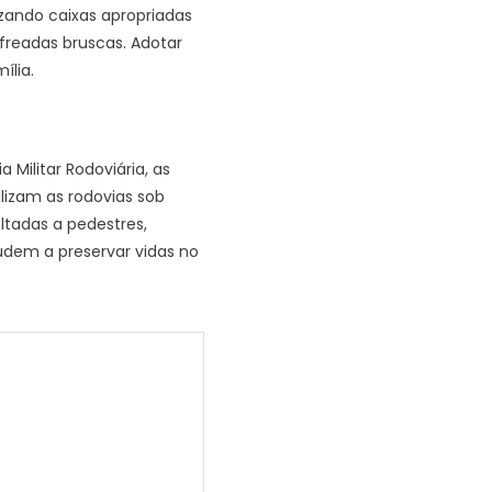
ndo caixas apropriadas
 freadas bruscas. Adotar
ília.
ilitar Rodoviária, as
lizam as rodovias sob
tadas a pedestres,
udem a preservar vidas no