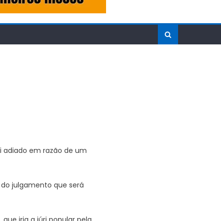
foi adiado em razão de um
o do julgamento que será
ue iria a júri popular pela