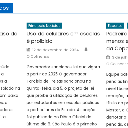
ados
Principais Notícias
Esportes
caso do
Uso de celulares em escolas
Pedreira
é proibido
menos e 
da Copa
Author
Author
Posted
12 de dezembro de 2024
on
Posted
O Colinense
3 de jul
on
O Colinens
Saúde
Governador sancionou lei que vigora
 a
a partir de 2025 O governador
Equipe bat
ós a
Tarcísio de Freitas sancionou na
pênaltis E
isolado na
quinta-feira, dia 5, o projeto de lei
nível técn
Com baixa
que proíbe a utilização de celulares
emoção, a 
s, a
por estudantes em escolas públicas
título do 
oedores
e particulares do Estado. A sanção
Master, o
lta
foi publicada no Diário Oficial do
derrotar o
último dia 6. São Paulo é o primeiro
pênaltis, 