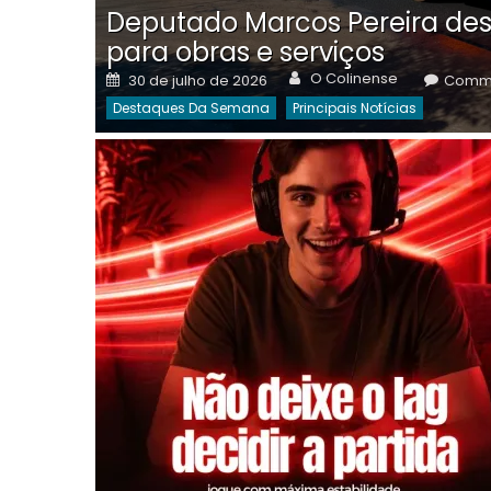
Deputado Marcos Pereira des
para obras e serviços
Author
Posted
O Colinense
30 de julho de 2026
Comme
on
Destaques Da Semana
Principais Notícias