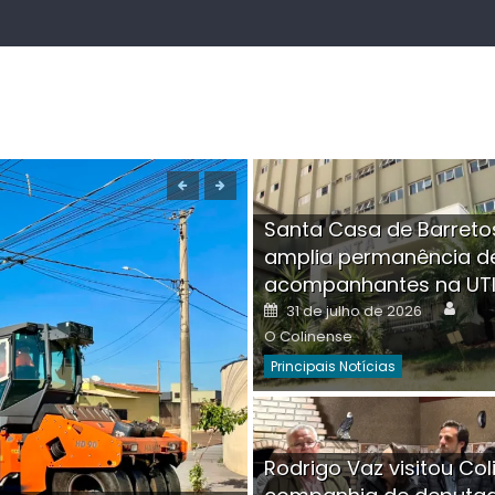
Santa Casa de Barreto
amplia permanência d
acompanhantes na UT
Auth
Posted
31 de julho de 2026
on
O Colinense
Principais Notícias
Boutique na Av. Â
Rodrigo Vaz visitou Col
invadida por cri
Aut