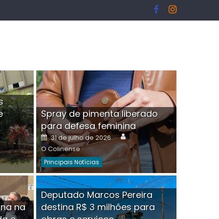
s
e
Spray de pimenta liberado
I
para defesa feminina
or
Author
Posted
31 de julho de 2026
on
O Colinense
Principais Notícias
ngelo Martins Tristão é
Deputado Marcos Pereira
ina na
destina R$ 3 milhões para
minoso mascarado
Empres
hor