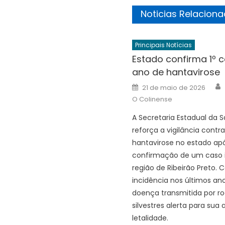
Noticias Relacion
Principais Notícias
Estado confirma 1º 
ano de hantavirose
Posted
21 de maio de 2026
on
O Colinense
A Secretaria Estadual da 
reforça a vigilância contra
hantavirose no estado ap
confirmação de um caso 
região de Ribeirão Preto. 
incidência nos últimos ano
doença transmitida por r
silvestres alerta para sua a
letalidade.