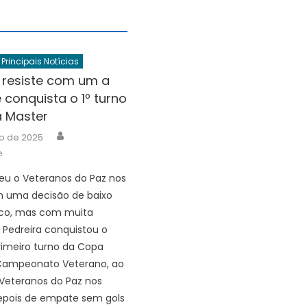
Principais Notícias
 resiste com um a
conquista o 1º turno
 Master
Author
ho de 2025
e
eu o Veteranos do Paz nos
m uma decisão de baixo
ico, mas com muita
Pedreira conquistou o
primeiro turno da Copa
 Campeonato Veterano, ao
 Veteranos do Paz nos
depois de empate sem gols