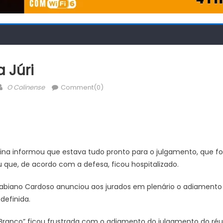
 Júri
Author
O Colinense
Comment(0)
olina informou que estava tudo pronto para o julgamento, que 
 que, de acordo com a defesa, ficou hospitalizado.
 Fabiano Cardoso anunciou aos jurados em plenário o adiament
definida.
“Branco” ficou frustrada com o adiamento do julgamento do réu, q