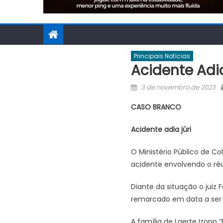
Principais Notícias
Acidente Adia
Posted
3 de novembro de 2023
on
CASO BRANCO
Acidente adia júri
O Ministério Público de C
acidente envolvendo o réu
Diante da situação o juiz
remarcado em data a ser 
A família de Laerte Izopp 