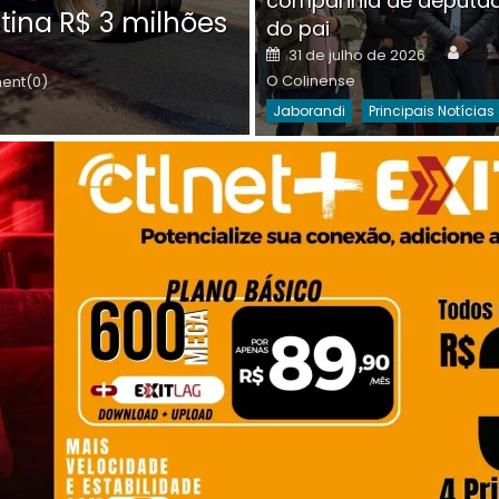
companhia de deputa
Posted
O C
30 de julho de 2026
tina R$ 3 milhões
on
do pai
Destaques Da Semana
Princip
Auth
Posted
31 de julho de 2026
on
O Colinense
nt(0)
Jaborandi
Principais Notícias