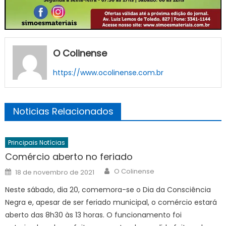
O Colinense
https://www.ocolinense.com.br
Noticias Relacionados
Principais Notícias
Comércio aberto no feriado
Author
Posted
O Colinense
18 de novembro de 2021
on
Neste sábado, dia 20, comemora-se o Dia da Consciência
Negra e, apesar de ser feriado municipal, o comércio estará
aberto das 8h30 às 13 horas. O funcionamento foi