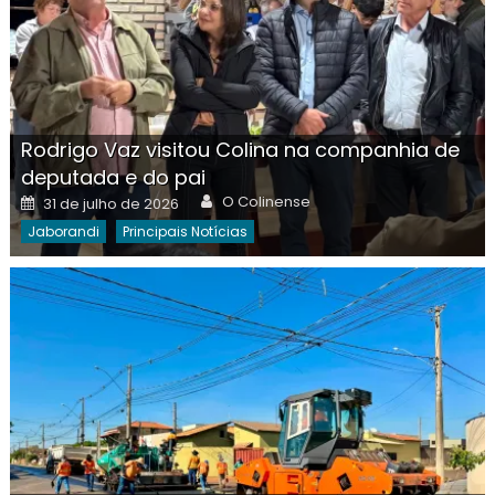
Rodrigo Vaz visitou Colina na companhia de
deputada e do pai
Author
Posted
O Colinense
31 de julho de 2026
on
Jaborandi
Principais Notícias