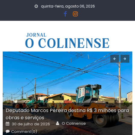
Skip
quinta-feira, agosto 06, 2026
to
content
Deputado Marcos Pereira destina R$ 3 milhões para
obras e serviços
Author
Posted
O Colinense
30 de julho de 2026
on
Comment(0)