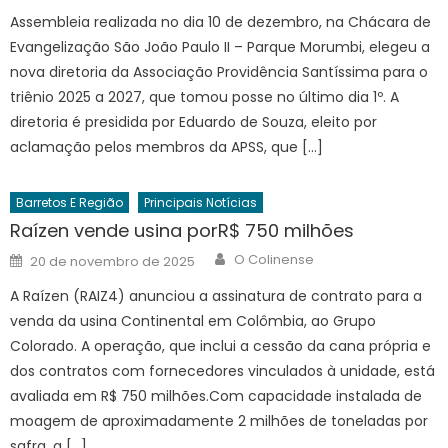
Assembleia realizada no dia 10 de dezembro, na Chácara de
Evangelização São João Paulo II – Parque Morumbi, elegeu a
nova diretoria da Associação Providência Santíssima para o
triênio 2025 a 2027, que tomou posse no último dia 1º. A
diretoria é presidida por Eduardo de Souza, eleito por
aclamação pelos membros da APSS, que […]
Barretos E Região
Principais Notícias
Raízen vende usina porR$ 750 milhões
Author
Posted
O Colinense
20 de novembro de 2025
on
A Raízen (RAIZ4) anunciou a assinatura de contrato para a
venda da usina Continental em Colômbia, ao Grupo
Colorado. A operação, que inclui a cessão da cana própria e
dos contratos com fornecedores vinculados à unidade, está
avaliada em R$ 750 milhões.Com capacidade instalada de
moagem de aproximadamente 2 milhões de toneladas por
safra, a […]