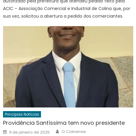
autorizado pela prefeitura que atendeu pedido feito pela
ACIC – Associação Comercial e Industrial de Colina que, por
sua vez, solicitou a abertura a pedido dos comerciantes.
Principais Notícias
Providência Santíssima tem novo presidente
Author
Posted
O Colinense
9 de janeiro de 2025
on