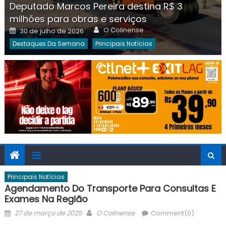
Deputado Marcos Pereira destina R$ 3
milhões para obras e serviços
Author
Posted
O Colinense
30 de julho de 2026
on
Destaques Da Semana
Principais Notícias
Principais Notícias
Agendamento Do Transporte Para Consultas E
Exames Na Região
Posted
Author
27 de março de 2025
O Colinense
Comment(0)
on