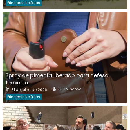
Principais Notícias
Spray de pimenta liberado para defesa
feminina
Author
Posted
O Colinense
31 de julho de 2026
on
Principais Notícias