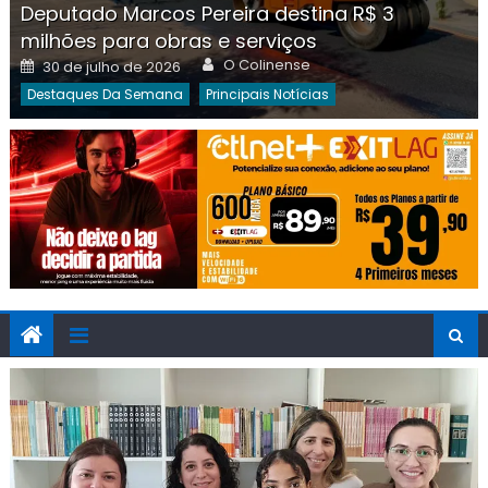
Deputado Marcos Pereira destina R$ 3
milhões para obras e serviços
Author
Posted
O Colinense
30 de julho de 2026
on
Destaques Da Semana
Principais Notícias