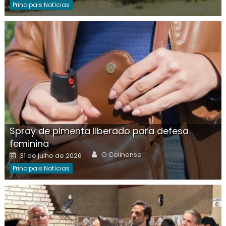
Principais Notícias
Spray de pimenta liberado para defesa
feminina
Author
Posted
O Colinense
31 de julho de 2026
on
Principais Notícias