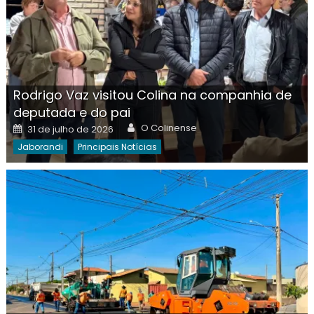
Rodrigo Vaz visitou Colina na companhia de
deputada e do pai
Author
Posted
O Colinense
31 de julho de 2026
on
Jaborandi
Principais Notícias