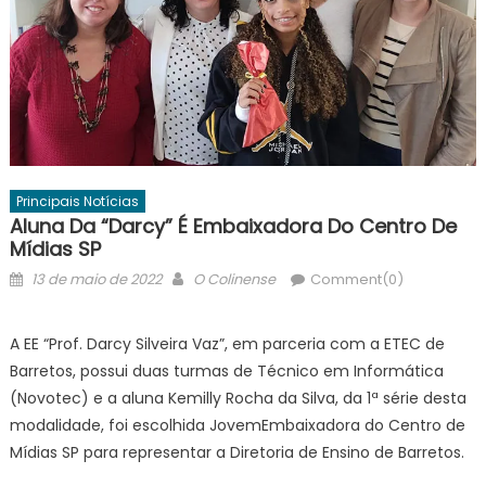
Principais Notícias
Aluna Da “Darcy” É Embaixadora Do Centro De
Mídias SP
Posted
Author
13 de maio de 2022
O Colinense
Comment(0)
on
A EE “Prof. Darcy Silveira Vaz”, em parceria com a ETEC de
Barretos, possui duas turmas de Técnico em Informática
(Novotec) e a aluna Kemilly Rocha da Silva, da 1ª série desta
modalidade, foi escolhida JovemEmbaixadora do Centro de
Mídias SP para representar a Diretoria de Ensino de Barretos.