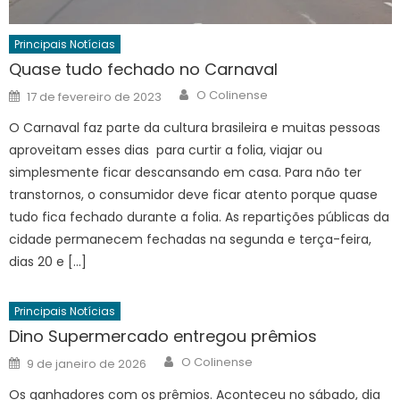
Principais Notícias
Quase tudo fechado no Carnaval
Author
Posted
O Colinense
17 de fevereiro de 2023
on
O Carnaval faz parte da cultura brasileira e muitas pessoas
aproveitam esses dias para curtir a folia, viajar ou
simplesmente ficar descansando em casa. Para não ter
transtornos, o consumidor deve ficar atento porque quase
tudo fica fechado durante a folia. As repartições públicas da
cidade permanecem fechadas na segunda e terça-feira,
dias 20 e […]
Principais Notícias
Dino Supermercado entregou prêmios
Author
Posted
O Colinense
9 de janeiro de 2026
on
Os ganhadores com os prêmios. Aconteceu no sábado, dia