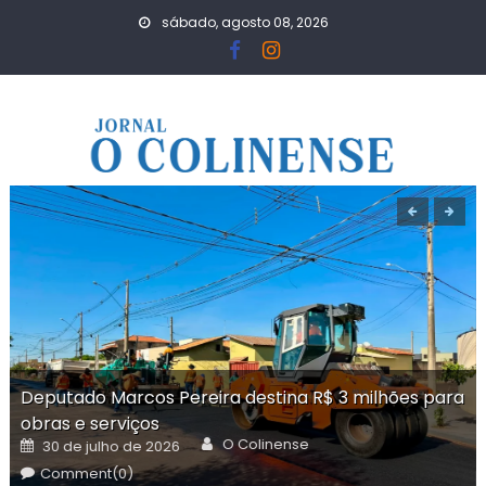
Skip
sábado, agosto 08, 2026
to
content
Deputado Marcos Pereira destina R$ 3 milhões para
obras e serviços
Author
Posted
O Colinense
30 de julho de 2026
on
Comment(0)