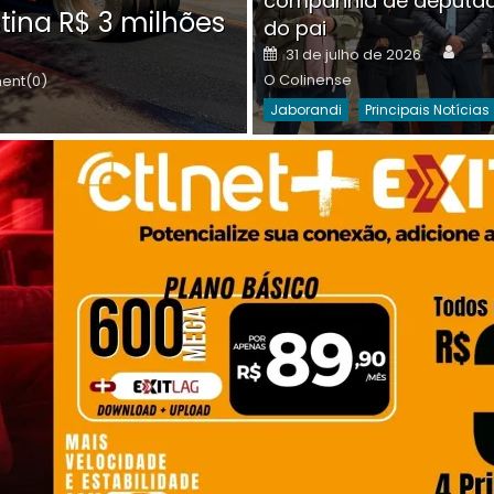
companhia de deputa
Posted
O C
30 de julho de 2026
tina R$ 3 milhões
on
do pai
Destaques Da Semana
Princip
Auth
Posted
31 de julho de 2026
on
O Colinense
nt(0)
Jaborandi
Principais Notícias