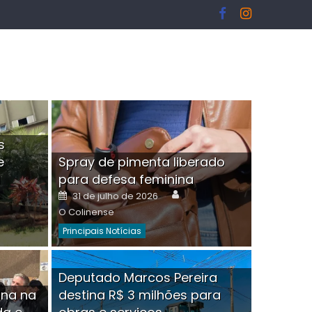
s
e
Spray de pimenta liberado
I
para defesa feminina
or
Author
Posted
31 de julho de 2026
on
O Colinense
Principais Notícias
ngelo Martins Tristão é
Deputado Marcos Pereira
ina na
destina R$ 3 milhões para
minoso mascarado
Empres
hor