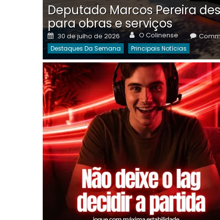
Deputado Marcos Pereira des
para obras e serviços
Author
Posted
O Colinense
30 de julho de 2026
Comme
on
Destaques Da Semana
Principais Notícias