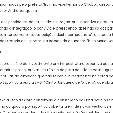
adas pelo prefeito Silvinho, vice Fernando Cháboli, diretor 
ador André Junqueira.
as prioridades da atual administração, que incentiva a prática
lando a integração, o convívio e oferecendo lazer não só aos 
ia intensamente todas edições deste campeonato”, destacou 
 Diretoria de Esportes, na pessoa do educador físico Mário Con
A
obre a série de investimento em infraestrutura esportiva que 
adras poliesportivas, de tênis e da pista de atletismo inaug
scar Vaz de Almeida”, que não recebia investimento há cerca 
Esportivo anexo à EMEF “Olinto Junqueira de Oliveira”, que abr
xo à Escola Olinto contempla a construção de uma nova piscin
ma da quadra poliesportiva coberta, além de novos vestiários e 
O esporte amador e de alto rendimento já são realidade na no