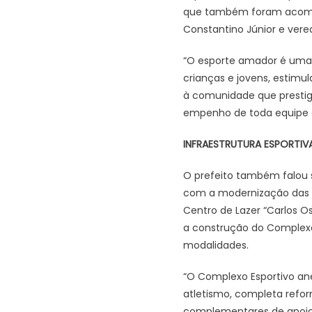
que também foram acompanh
Constantino Júnior e vere
“O esporte amador é uma d
crianças e jovens, estimu
à comunidade que prestig
empenho de toda equipe da
INFRAESTRUTURA ESPORTIV
O prefeito também falou s
com a modernização das qu
Centro de Lazer “Carlos O
a construção do Complexo 
modalidades.
“O Complexo Esportivo ane
atletismo, completa refor
complementares de apoio. 