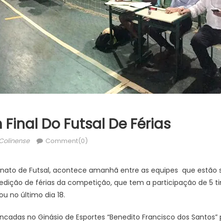
inal Do Futsal De Férias
thor
Colinense
Comment(0)
nato de Futsal, acontece amanhã entre as equipes que estão s
edição de férias da competição, que tem a participação de 5 t
u no último dia 18.
ncadas no Ginásio de Esportes “Benedito Francisco dos Santos” pa