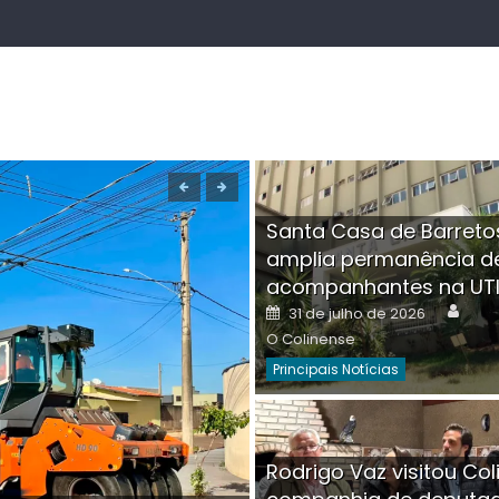
Santa Casa de Barreto
amplia permanência d
acompanhantes na UT
Auth
Posted
31 de julho de 2026
on
O Colinense
Principais Notícias
Boutique na Av. Â
Rodrigo Vaz visitou Col
invadida por cri
Aut