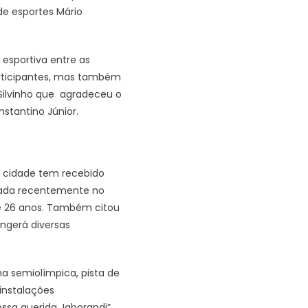
de esportes Mário
 esportiva entre as
participantes, mas também
Silvinho que agradeceu o
stantino Júnior.
a cidade tem recebido
urada recentemente no
de 26 anos. Também citou
angerá diversas
a semiolímpica, pista de
instalações
ssa querida Jaborandi”,