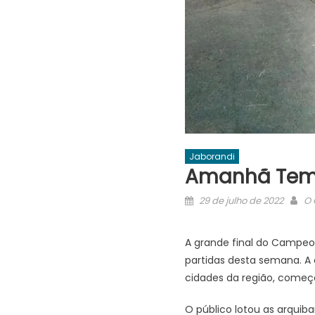
Jaborandi
Amanhã Tem F
Posted
Au
29 de julho de 2022
O 
on
A grande final do Campeo
partidas desta semana. A 
cidades da região, começo
O público lotou as arquiba