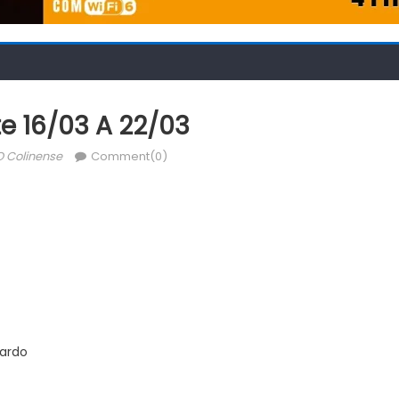
e 16/03 A 22/03
uthor
O Colinense
Comment(0)
cardo