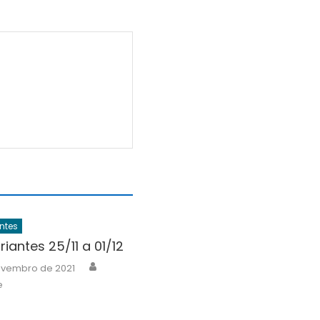
ntes
riantes 25/11 a 01/12
Author
ovembro de 2021
e