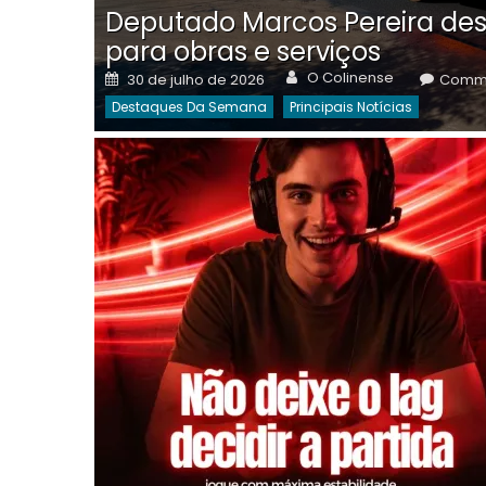
Deputado Marcos Pereira des
para obras e serviços
Author
Posted
O Colinense
30 de julho de 2026
Comme
on
Destaques Da Semana
Principais Notícias