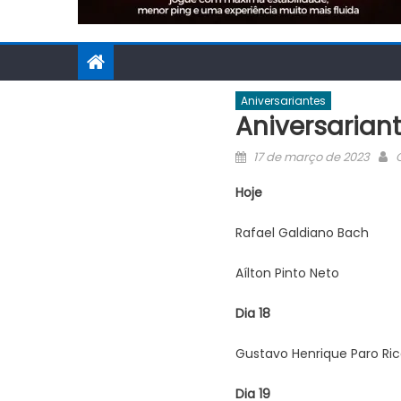
Aniversariantes
Aniversariant
Posted
A
17 de março de 2023
on
Hoje
Rafael Galdiano Bach
Aílton Pinto Neto
Dia 18
Gustavo Henrique Paro Ri
Dia 19