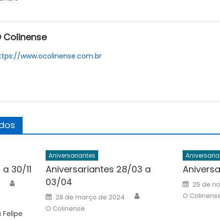
 Colinense
ttps://www.ocolinense.com.br
ados
Aniversariantes
Aniversaria
 a 30/11
Aniversariantes 28/03 a
Aniversa
03/04
Author
Posted
25 de n
on
Author
Posted
O Colinens
28 de março de 2024
on
O Colinense
 Felipe