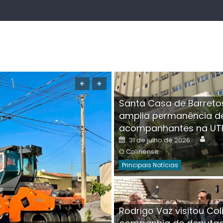
Santa Casa de Barreto
amplia permanência d
acompanhantes na UT
Auth
Posted
31 de julho de 2026
on
O Colinense
Principais Notícias
Boutique na Av. Â
Rodrigo Vaz visitou Col
invadida por cri
Aut