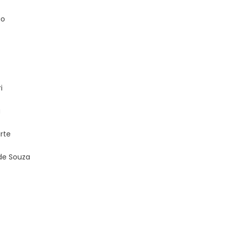
go
i
a
rte
de Souza