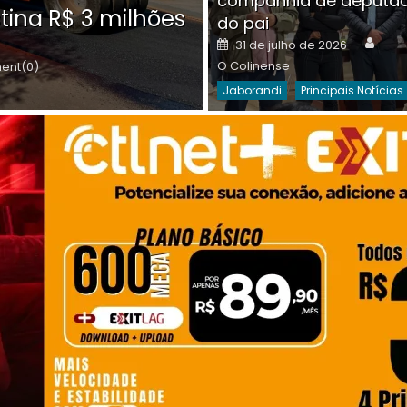
companhia de deputa
Posted
O C
30 de julho de 2026
tina R$ 3 milhões
on
do pai
Destaques Da Semana
Princip
Auth
Posted
31 de julho de 2026
on
O Colinense
nt(0)
Jaborandi
Principais Notícias