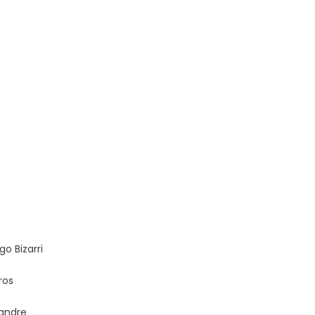
o
o Bizarri
ros
xandre