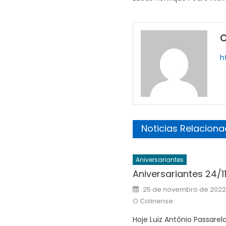
O
h
Noticias Relacion
Aniversariantes
Aniversariantes 24/11
Posted
25 de novembro de 2022
on
O Colinense
Hoje Luiz Antônio Passarela