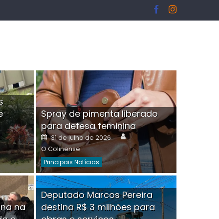
s
e
Spray de pimenta liberado
I
para defesa feminina
or
Author
Posted
31 de julho de 2026
on
O Colinense
Principais Notícias
ngelo Martins Tristão é
Deputado Marcos Pereira
ina na
destina R$ 3 milhões para
minoso mascarado
Empres
hor