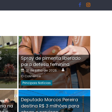
s
e
Spray de pimenta liberado
I
para defesa feminina
or
Author
Posted
31 de julho de 2026
on
O Colinense
Principais Notícias
ngelo Martins Tristão é
Deputado Marcos Pereira
ina na
destina R$ 3 milhões para
minoso mascarado
Empres
hor