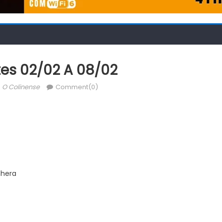
tes 02/02 A 08/02
Author
O Colinense
Comment(0)
nhera