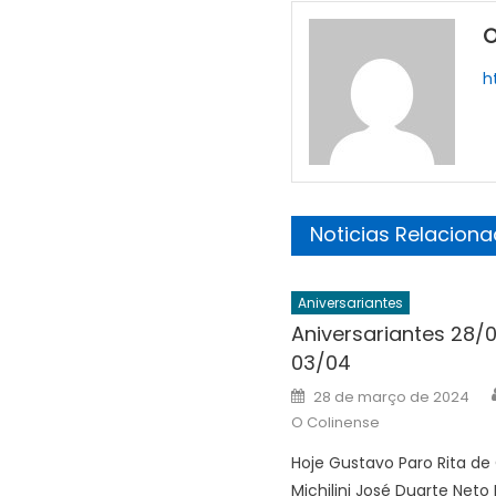
O
h
Noticias Relacion
Aniversariantes
Aniversariantes 28/
03/04
Posted
28 de março de 2024
on
O Colinense
Hoje Gustavo Paro Rita de
Michilini José Duarte Neto