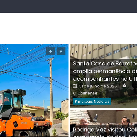
Santa Casa de Barreto
amplia permanência d
acompanhantes na UT
Auth
Posted
31 de julho de 2026
on
O Colinense
Principais Notícias
Boutique na Av. Â
Rodrigo Vaz visitou Col
invadida por cri
Aut