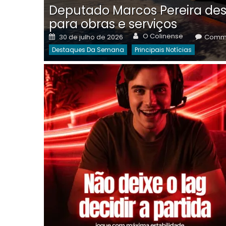
Deputado Marcos Pereira des
para obras e serviços
Author
Posted
O Colinense
30 de julho de 2026
Comme
on
Destaques Da Semana
Principais Notícias