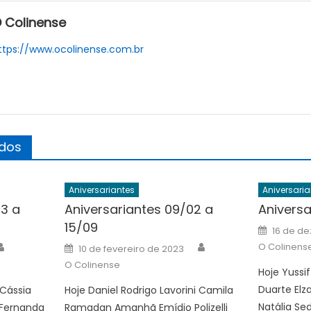
 Colinense
ttps://www.ocolinense.com.br
ados
Aniversariantes
Aniversaria
03 a
Aniversariantes 09/02 a
Aniversa
15/09
Posted
16 de d
on
Author
Author
Posted
O Colinens
10 de fevereiro de 2023
on
O Colinense
Hoje Yussi
Duarte Elz
 Cássia
Hoje Daniel Rodrigo Lavorini Camila
Natália Se
 Fernanda
Ramadan Amanhã Emídio Polizelli