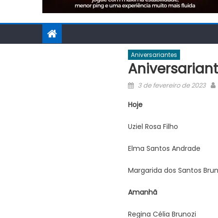
Aniversariantes
Aniversarian
Posted
3 de fevereiro de 2023
on
Hoje
Uziel Rosa Filho
Elma Santos Andrade
Margarida dos Santos Bru
Amanhã
Regina Célia Brunozi