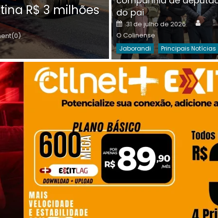
companhia de deputa
Posted
O C
30 de julho de 2026
tina R$ 3 milhões
on
do pai
Destaques Da Semana
Princip
Auth
Posted
31 de julho de 2026
on
O Colinense
nt(0)
Jaborandi
Principais Notícias