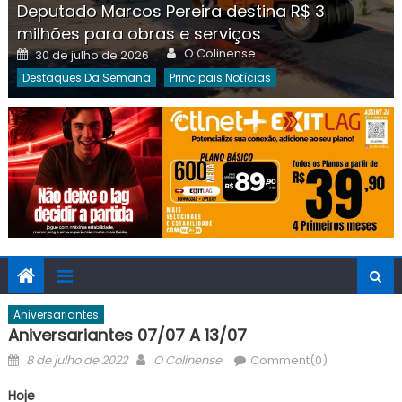
Deputado Marcos Pereira destina R$ 3
milhões para obras e serviços
Author
Posted
O Colinense
30 de julho de 2026
on
Destaques Da Semana
Principais Notícias
Aniversariantes
Aniversariantes 07/07 A 13/07
Posted
Author
8 de julho de 2022
O Colinense
Comment(0)
on
Hoje