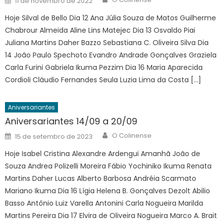
11 de novembro de 2022
on
Hoje Silval de Bello Dia 12 Ana Júlia Souza de Matos Guilherme
Chabrour Almeida Aline Lins Matejec Dia 13 Osvaldo Piai
Juliana Martins Daher Bazzo Sebastiana C. Oliveira Silva Dia
14 João Paulo Spechoto Evandro Andrade Gonçalves Graziela
Carla Furini Gabriela Ikuma Pezzim Dia 16 Maria Aparecida
Cordioli Cláudio Fernandes Seula Luzia Lima da Costa […]
Aniversariantes
Aniversariantes 14/09 a 20/09
Author
Posted
O Colinense
15 de setembro de 2023
on
Hoje Isabel Cristina Alexandre Ardengui Amanhã João de
Souza Andrea Polizelli Moreira Fábio Yochiniko Ikuma Renata
Martins Daher Lucas Alberto Barbosa Andréia Scarmato
Mariano Ikuma Dia 16 Lígia Helena B. Gonçalves Dezolt Abilio
Basso Antônio Luiz Varella Antonini Carla Nogueira Marilda
Martins Pereira Dia 17 Elvira de Oliveira Nogueira Marco A. Brait