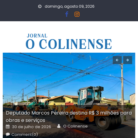
Skip
domingo, agosto 09, 2026
to
content
Deputado Marcos Pereira destina R$ 3 milhões para
obras e serviços
Author
Posted
O Colinense
30 de julho de 2026
on
Comment(0)