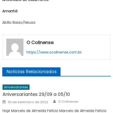
Amanhã
Abílio Basso/Neusa
O Colinense
https://www.ocolinense.com.br
Noticias Relacionados
Aniversariantes
Aniversariantes 29/09 a 05/10
Author
Posted
O Colinense
30 de setembro de 2022
on
Hoje Marcelo de Almeida Felício Marcelo de Almeida Felício