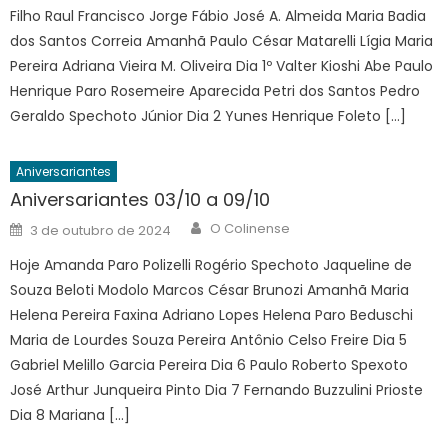
Filho Raul Francisco Jorge Fábio José A. Almeida Maria Badia
dos Santos Correia Amanhã Paulo César Matarelli Lígia Maria
Pereira Adriana Vieira M. Oliveira Dia 1º Valter Kioshi Abe Paulo
Henrique Paro Rosemeire Aparecida Petri dos Santos Pedro
Geraldo Spechoto Júnior Dia 2 Yunes Henrique Foleto […]
Aniversariantes
Aniversariantes 03/10 a 09/10
Author
Posted
O Colinense
3 de outubro de 2024
on
Hoje Amanda Paro Polizelli Rogério Spechoto Jaqueline de
Souza Beloti Modolo Marcos César Brunozi Amanhã Maria
Helena Pereira Faxina Adriano Lopes Helena Paro Beduschi
Maria de Lourdes Souza Pereira Antônio Celso Freire Dia 5
Gabriel Melillo Garcia Pereira Dia 6 Paulo Roberto Spexoto
José Arthur Junqueira Pinto Dia 7 Fernando Buzzulini Prioste
Dia 8 Mariana […]