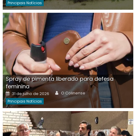
Principais Notícias
Spray de pimenta liberado para defesa
feminina
Author
Posted
O Colinense
31 de julho de 2026
on
Principais Notícias