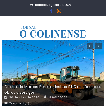
Skip
sábado, agosto 08, 2026
to
content
Deputado Marcos Pereira destina R$ 3 milhões para
obras e serviços
Author
Posted
O Colinense
30 de julho de 2026
on
Comment(0)