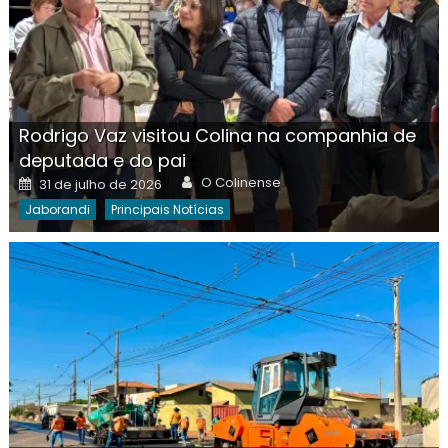
Rodrigo Vaz visitou Colina na companhia de
deputada e do pai
Author
Posted
O Colinense
31 de julho de 2026
on
Jaborandi
Principais Notícias