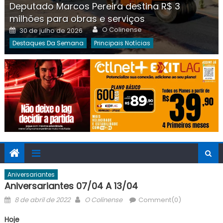
Deputado Marcos Pereira destina R$ 3
milhões para obras e serviços
Author
Posted
O Colinense
30 de julho de 2026
on
Destaques Da Semana
Principais Notícias
Aniversariantes
Aniversariantes 07/04 A 13/04
Posted
Author
8 de abril de 2022
O Colinense
Comment(0)
on
Hoje