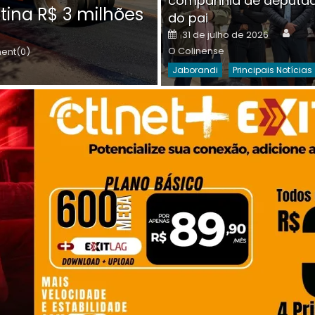
companhia de deputa
Posted
O C
30 de julho de 2026
tina R$ 3 milhões
on
do pai
Destaques Da Semana
Princip
Auth
Posted
31 de julho de 2026
on
O Colinense
nt(0)
Jaborandi
Principais Notícias