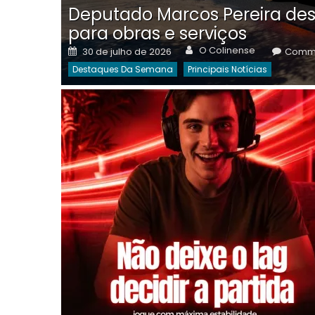
Deputado Marcos Pereira des
para obras e serviços
Author
Posted
O Colinense
30 de julho de 2026
Comme
on
Destaques Da Semana
Principais Notícias