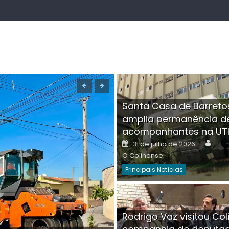
Santa Casa de Barreto
amplia permanência d
acompanhantes na UT
Auth
Posted
31 de julho de 2026
on
O Colinense
Principais Notícias
Boutique na Av. Â
Rodrigo Vaz visitou Col
invadida por cri
Aut