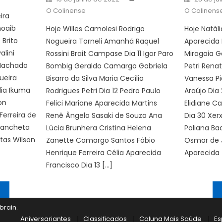
on
on
O Colinense
O Colinens
ira
hoaib
Hoje Willes Camolesi Rodrigo
Hoje Natáli
 Brito
Nogueira Torneli Amanhã Raquel
Aparecida B
lini
Rossini Brait Campase Dia 11 Igor Paro
Miragaia G
 Machado
Bombig Geraldo Camargo Gabriela
Petri Renat
ueira
Bisarro da Silva Maria Cecília
Vanessa Pi
lia Ikuma
Rodrigues Petri Dia 12 Pedro Paulo
Araújo Dia
on
Felici Mariane Aparecida Martins
Elidiane Ca
Ferreira de
Renê Ângelo Sasaki de Souza Ana
Dia 30 Xer
 Zancheta
Lúcia Brunhera Cristina Helena
Poliana Ba
itas Wilson
Zanette Camargo Santos Fábio
Osmar de 
Henrique Ferreira Célia Aparecida
Aparecida 
Francisco Dia 13 […]
brain
.
Aniversariantes
Classificados
Coluna Mais Saúde
Es