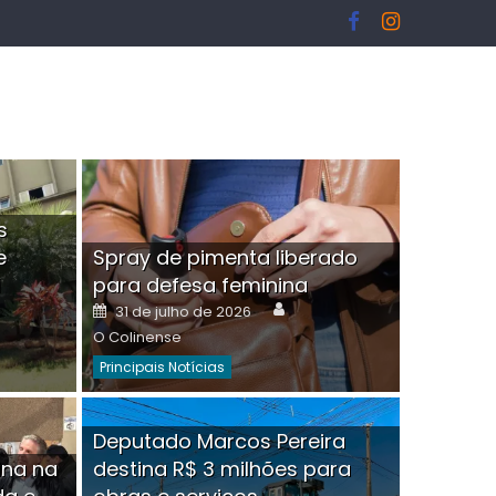
s
e
Spray de pimenta liberado
I
para defesa feminina
or
Author
Posted
31 de julho de 2026
on
O Colinense
Principais Notícias
ngelo Martins Tristão é
Deputado Marcos Pereira
ina na
destina R$ 3 milhões para
minoso mascarado
Empres
hor