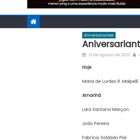
Aniversariantes
Aniversariant
Posted
12 de agosto de 2022
on
Hoje
Maria de Lurdes R. Malpelli
Amanhã
Lara Santana Marçon
João Pereira
Fabrício Soldado Piai