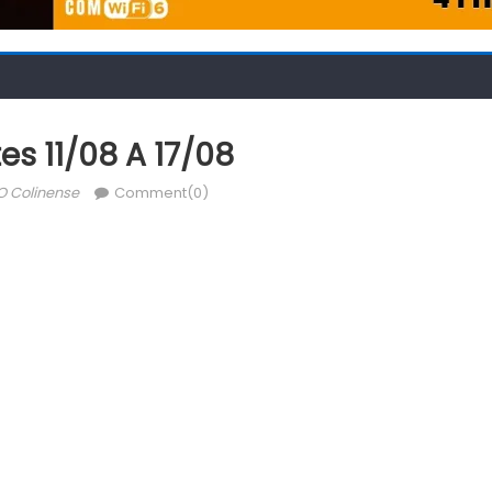
es 11/08 A 17/08
Author
O Colinense
Comment(0)