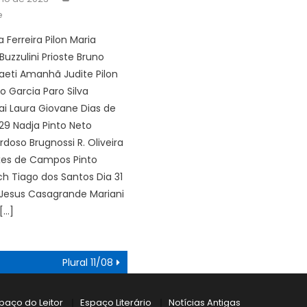
e
a Ferreira Pilon Maria
uzzulini Prioste Bruno
aeti Amanhã Judite Pilon
o Garcia Paro Silva
ai Laura Giovane Dias de
 29 Nadja Pinto Neto
rdoso Brugnossi R. Oliveira
xes de Campos Pinto
ch Tiago dos Santos Dia 31
Jesus Casagrande Mariani
[…]
Plural 11/08
paço do Leitor
Espaço Literário
Notícias Antigas