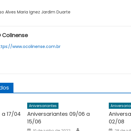
so Alves Maria Ignez Jardim Duarte
 Colinense
ttps://www.ocolinense.com.br
ados
Aniversariantes
Aniversaria
4 a 17/04
Aniversariantes 09/06 a
Aniversa
15/06
02/08
uthor
Author
Posted
Posted
10 de junho de 2022
28 de ju