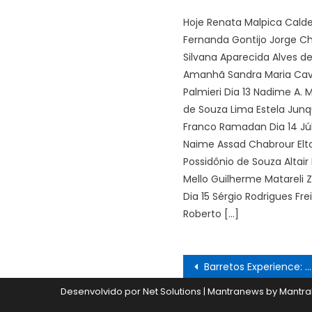
Hoje Renata Malpica Calde
Fernanda Gontijo Jorge C
Silvana Aparecida Alves de
Amanhã Sandra Maria Cava
Palmieri Dia 13 Nadime A.
de Souza Lima Estela Junq
Franco Ramadan Dia 14 Jú
Naime Assad Chabrour Elt
Possidônio de Souza Altair 
Mello Guilherme Matareli
Dia 15 Sérgio Rodrigues Fre
Roberto […]
Navegação
Barretos Experience: curso traz imersão nos bastidores da 65ª Festa do Peão de Barretos
de
Desenvolvido por Net Solutions
|
Mantranews by
Mantra
Post