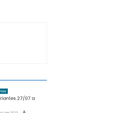
ntes
riantes 27/07 a
Author
lho de 2023