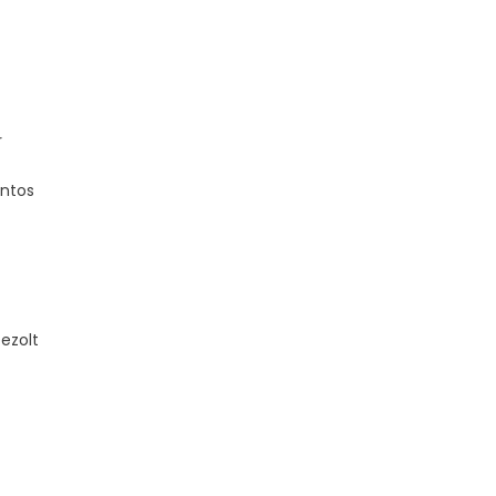
r
antos
ezolt