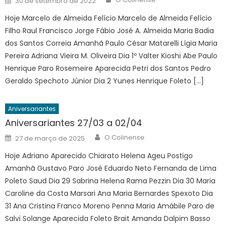
30 de setembro de 2022
on
Hoje Marcelo de Almeida Felício Marcelo de Almeida Felício
Filho Raul Francisco Jorge Fábio José A. Almeida Maria Badia
dos Santos Correia Amanhã Paulo César Matarelli Lígia Maria
Pereira Adriana Vieira M. Oliveira Dia 1º Valter Kioshi Abe Paulo
Henrique Paro Rosemeire Aparecida Petri dos Santos Pedro
Geraldo Spechoto Júnior Dia 2 Yunes Henrique Foleto […]
Aniversariantes
Aniversariantes 27/03 a 02/04
Author
Posted
O Colinense
27 de março de 2025
on
Hoje Adriano Aparecido Chiarato Helena Ageu Postigo
Amanhã Gustavo Paro José Eduardo Neto Fernanda de Lima
Poleto Saud Dia 29 Sabrina Helena Rama Pezzin Dia 30 Maria
Caroline da Costa Marsari Ana Maria Bernardes Spexoto Dia
31 Ana Cristina Franco Moreno Penna Maria Amábile Paro de
Salvi Solange Aparecida Foleto Brait Amanda Dalpim Basso