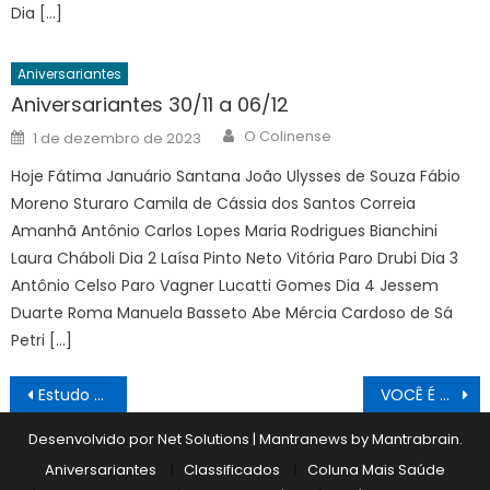
Dia […]
Aniversariantes
Aniversariantes 30/11 a 06/12
Author
Posted
O Colinense
1 de dezembro de 2023
on
Hoje Fátima Januário Santana João Ulysses de Souza Fábio
Moreno Sturaro Camila de Cássia dos Santos Correia
Amanhã Antônio Carlos Lopes Maria Rodrigues Bianchini
Laura Cháboli Dia 2 Laísa Pinto Neto Vitória Paro Drubi Dia 3
Antônio Celso Paro Vagner Lucatti Gomes Dia 4 Jessem
Duarte Roma Manuela Basseto Abe Mércia Cardoso de Sá
Petri […]
Navegação
Estudo analisa alteamento ou construção de uma nova ponte
VOCÊ É TUDO DE BOM 12/12
de
Desenvolvido por Net Solutions
|
Mantranews by
Mantrabrain
.
Post
Aniversariantes
Classificados
Coluna Mais Saúde