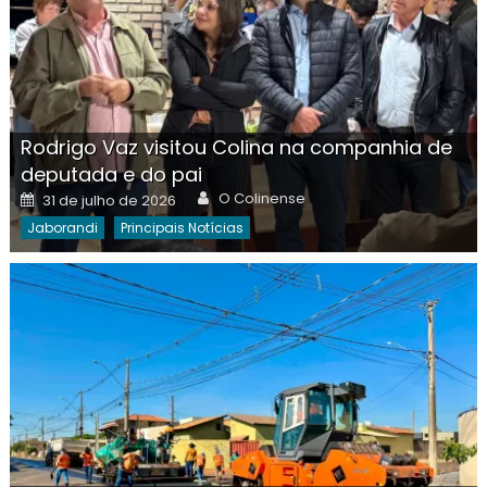
Rodrigo Vaz visitou Colina na companhia de
deputada e do pai
Author
Posted
O Colinense
31 de julho de 2026
on
Jaborandi
Principais Notícias