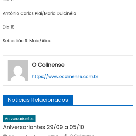
Antônio Carlos Piai/Maria Dulcinéia
Dia 18
Sebastião R. Maia/Alice
O Colinense
https://www.ocolinense.com.br
Noticias Relacionados
Aniversariantes
Aniversariantes 29/09 a 05/10
Author
Posted
O Colinense