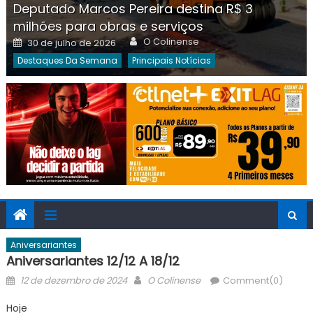
Deputado Marcos Pereira destina R$ 3
milhões para obras e serviços
Author
Posted
O Colinense
30 de julho de 2026
on
Destaques Da Semana
Principais Notícias
Aniversariantes
Aniversariantes 12/12 A 18/12
Posted
Author
12 de dezembro de 2024
O Colinense
Comment(0)
on
Hoje