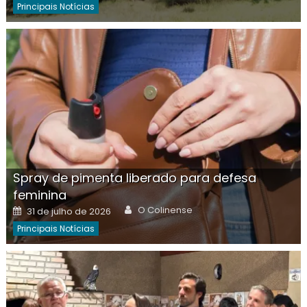
Principais Notícias
Spray de pimenta liberado para defesa
feminina
Author
Posted
O Colinense
31 de julho de 2026
on
Principais Notícias