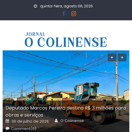
Skip
quinta-feira, agosto 06, 2026
to
content
Deputado Marcos Pereira destina R$ 3 milhões para
obras e serviços
Author
Posted
O Colinense
30 de julho de 2026
on
Comment(0)