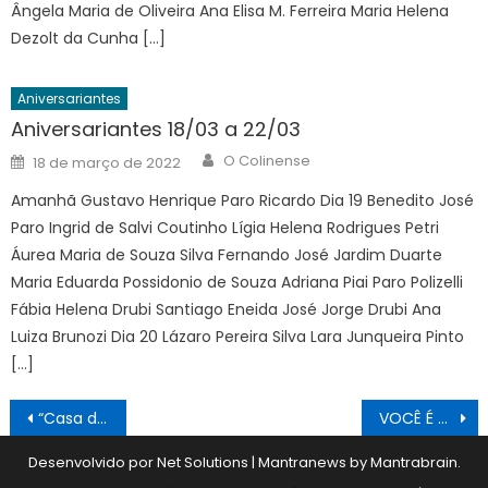
Ângela Maria de Oliveira Ana Elisa M. Ferreira Maria Helena
Dezolt da Cunha […]
Aniversariantes
Aniversariantes 18/03 a 22/03
Author
Posted
O Colinense
18 de março de 2022
on
Amanhã Gustavo Henrique Paro Ricardo Dia 19 Benedito José
Paro Ingrid de Salvi Coutinho Lígia Helena Rodrigues Petri
Áurea Maria de Souza Silva Fernando José Jardim Duarte
Maria Eduarda Possidonio de Souza Adriana Piai Paro Polizelli
Fábia Helena Drubi Santiago Eneida José Jorge Drubi Ana
Luiza Brunozi Dia 20 Lázaro Pereira Silva Lara Junqueira Pinto
[…]
Navegação
“Casa dos Meus Sonhos” entregou mais três moradias gratuitas
VOCÊ É TUDO DE BOM 20/06
de
Desenvolvido por Net Solutions
|
Mantranews by
Mantrabrain
.
Post