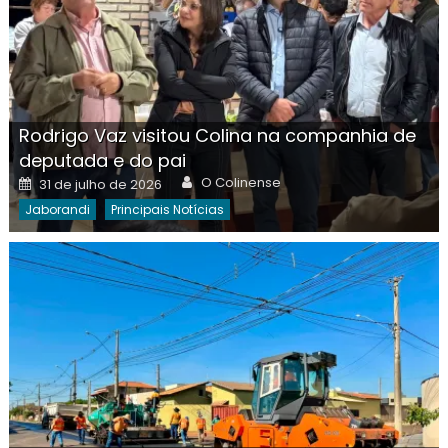
Rodrigo Vaz visitou Colina na companhia de
deputada e do pai
Author
Posted
O Colinense
31 de julho de 2026
on
Jaborandi
Principais Notícias