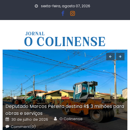
Skip
sexta-feira, agosto 07, 2026
to
content
Deputado Marcos Pereira destina R$ 3 milhões para
obras e serviços
Author
Posted
O Colinense
30 de julho de 2026
on
Comment(0)