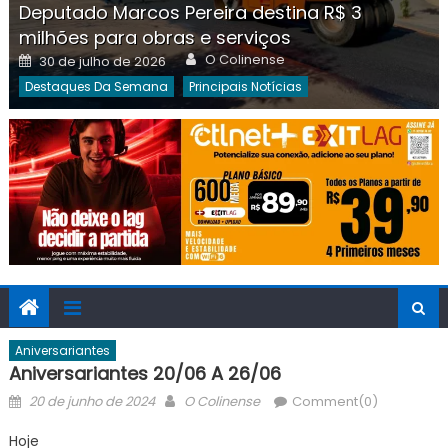
Deputado Marcos Pereira destina R$ 3
milhões para obras e serviços
Author
Posted
O Colinense
30 de julho de 2026
on
Destaques Da Semana
Principais Notícias
Aniversariantes
Aniversariantes 20/06 A 26/06
Posted
Author
20 de junho de 2024
O Colinense
Comment(0)
on
Hoje