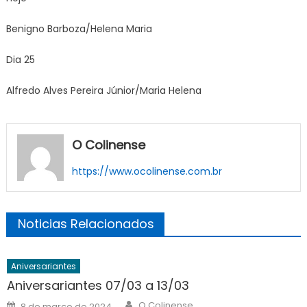
Benigno Barboza/Helena Maria
Dia 25
Alfredo Alves Pereira Júnior/Maria Helena
O Colinense
https://www.ocolinense.com.br
Noticias Relacionados
Aniversariantes
Aniversariantes 07/03 a 13/03
Author
Posted
O Colinense
8 de março de 2024