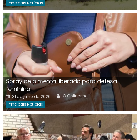
Principais Notícias
Spray de pimenta liberado para defesa
feminina
Author
Posted
O Colinense
31 de julho de 2026
on
Principais Notícias