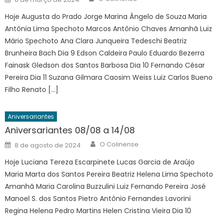
on
Hoje Augusta do Prado Jorge Marina Ângelo de Souza Maria
Antônia Lima Spechoto Marcos Antônio Chaves Amanhã Luiz
Mário Spechoto Ana Clara Junqueira Tedeschi Beatriz
Brunheira Bach Dia 9 Edson Caldeira Paulo Eduardo Bezerra
Fainask Gledson dos Santos Barbosa Dia 10 Fernando César
Pereira Dia 11 Suzana Gilmara Caosim Weiss Luiz Carlos Bueno
Filho Renato […]
Aniversariantes
Aniversariantes 08/08 a 14/08
Author
Posted
O Colinense
8 de agosto de 2024
on
Hoje Luciana Tereza Escarpinete Lucas Garcia de Araújo
Maria Marta dos Santos Pereira Beatriz Helena Lima Spechoto
Amanhã Maria Carolina Buzzulini Luiz Fernando Pereira José
Manoel S. dos Santos Pietro Antônio Fernandes Lavorini
Regina Helena Pedro Martins Helen Cristina Vieira Dia 10