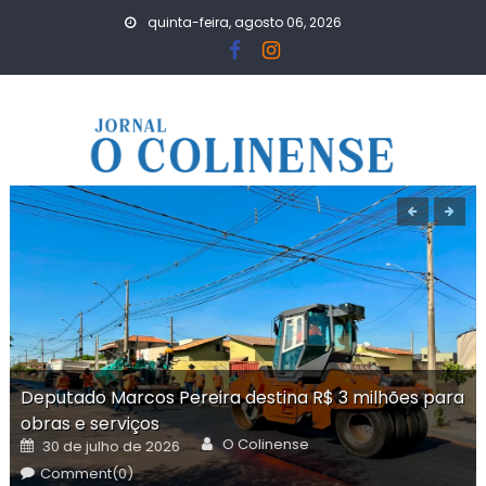
Skip
quinta-feira, agosto 06, 2026
to
content
Deputado Marcos Pereira destina R$ 3 milhões para
obras e serviços
Author
Posted
O Colinense
30 de julho de 2026
on
Comment(0)