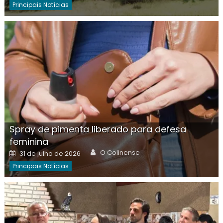
Principais Notícias
Spray de pimenta liberado para defesa
feminina
Author
Posted
O Colinense
31 de julho de 2026
on
Principais Notícias