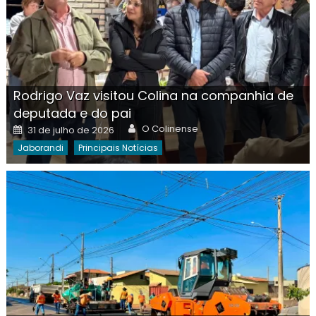
Rodrigo Vaz visitou Colina na companhia de
deputada e do pai
Author
Posted
O Colinense
31 de julho de 2026
on
Jaborandi
Principais Notícias