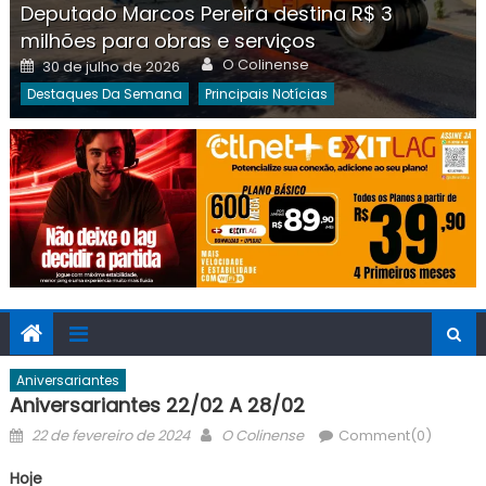
Deputado Marcos Pereira destina R$ 3
milhões para obras e serviços
Author
Posted
O Colinense
30 de julho de 2026
on
Destaques Da Semana
Principais Notícias
Aniversariantes
Aniversariantes 22/02 A 28/02
Posted
Author
22 de fevereiro de 2024
O Colinense
Comment(0)
on
Hoje