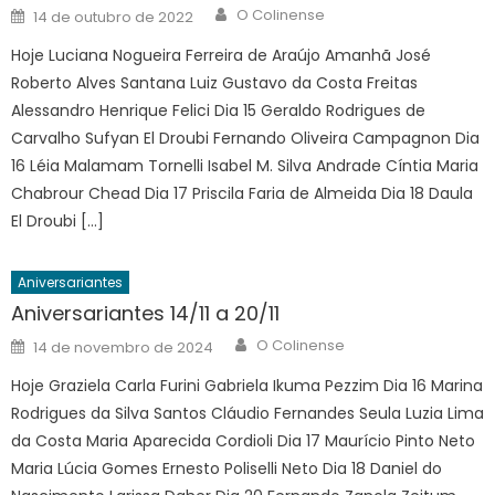
Author
Posted
O Colinense
14 de outubro de 2022
on
Hoje Luciana Nogueira Ferreira de Araújo Amanhã José
Roberto Alves Santana Luiz Gustavo da Costa Freitas
Alessandro Henrique Felici Dia 15 Geraldo Rodrigues de
Carvalho Sufyan El Droubi Fernando Oliveira Campagnon Dia
16 Léia Malamam Tornelli Isabel M. Silva Andrade Cíntia Maria
Chabrour Chead Dia 17 Priscila Faria de Almeida Dia 18 Daula
El Droubi […]
Aniversariantes
Aniversariantes 14/11 a 20/11
Author
Posted
O Colinense
14 de novembro de 2024
on
Hoje Graziela Carla Furini Gabriela Ikuma Pezzim Dia 16 Marina
Rodrigues da Silva Santos Cláudio Fernandes Seula Luzia Lima
da Costa Maria Aparecida Cordioli Dia 17 Maurício Pinto Neto
Maria Lúcia Gomes Ernesto Poliselli Neto Dia 18 Daniel do