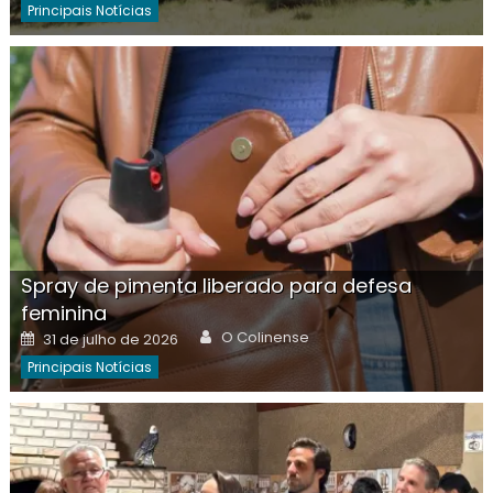
Principais Notícias
Spray de pimenta liberado para defesa
feminina
Author
Posted
O Colinense
31 de julho de 2026
on
Principais Notícias