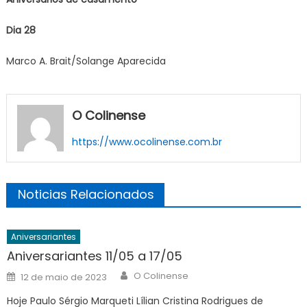
Dia 28
Marco A. Brait/Solange Aparecida
O Colinense
https://www.ocolinense.com.br
Noticias Relacionados
Aniversariantes
Aniversariantes 11/05 a 17/05
Author
Posted
O Colinense
12 de maio de 2023
on
Hoje Paulo Sérgio Marqueti Lílian Cristina Rodrigues de