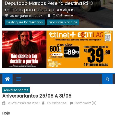
Deputado Marcos Pereira destina R$ 3
milhões para obras e serviços
Author
Posted
O Colinense
30 de julho de 2026
on
Destaques Da Semana
Principais Notícias
Aniversariantes
Aniversariantes 25/05 A 31/05
Posted
Author
26 de maio de 2023
O Colinense
Comment(0)
on
Hoje