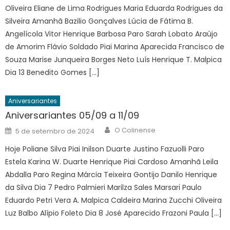
Oliveira Eliane de Lima Rodrigues Maria Eduarda Rodrigues da
Silveira Amanhã Bazilio Gonçalves Lúcia de Fátima B.
Angelícola Vitor Henrique Barbosa Paro Sarah Lobato Araújo
de Amorim Flávio Soldado Piai Marina Aparecida Francisco de
Souza Marise Junqueira Borges Neto Luís Henrique T. Malpica
Dia 13 Benedito Gomes […]
Aniversariantes
Aniversariantes 05/09 a 11/09
Author
Posted
O Colinense
5 de setembro de 2024
on
Hoje Poliane Silva Piai Inilson Duarte Justino Fazuolli Paro
Estela Karina W. Duarte Henrique Piai Cardoso Amanhã Leila
Abdalla Paro Regina Márcia Teixeira Gontijo Danilo Henrique
da Silva Dia 7 Pedro Palmieri Marilza Sales Marsari Paulo
Eduardo Petri Vera A. Malpica Caldeira Marina Zucchi Oliveira
Luz Balbo Alípio Foleto Dia 8 José Aparecido Frazoni Paula […]