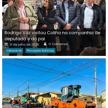
Rodrigo Vaz visitou Colina na companhia de
deputada e do pai
Author
Posted
O Colinense
31 de julho de 2026
on
Jaborandi
Principais Notícias