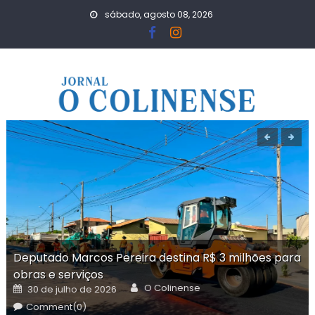
Skip
sábado, agosto 08, 2026
to
content
Deputado Marcos Pereira destina R$ 3 milhões para
obras e serviços
Author
Posted
O Colinense
30 de julho de 2026
on
Comment(0)