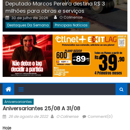
Deputado Marcos Pereira destina R$ 3
milhões para obras e serviços
Author
Posted
O Colinense
30 de julho de 2026
on
Destaques Da Semana
Principais Notícias
Aniversariantes
Aniversariantes 25/08 A 31/08
Posted
Author
26 de agosto de 2022
O Colinense
Comment(0)
on
Hoje