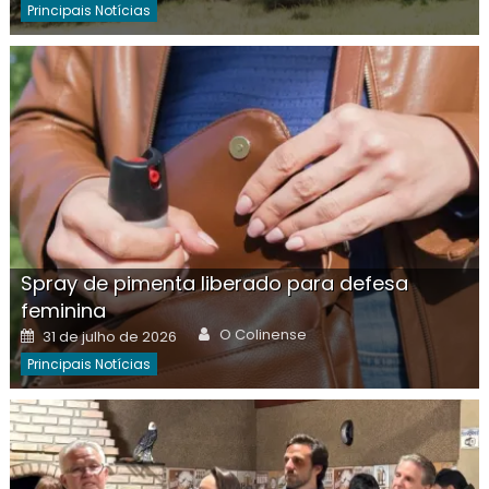
Principais Notícias
Spray de pimenta liberado para defesa
feminina
Author
Posted
O Colinense
31 de julho de 2026
on
Principais Notícias