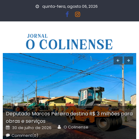
Skip
quinta-feira, agosto 06, 2026
to
content
Deputado Marcos Pereira destina R$ 3 milhões para
obras e serviços
Author
Posted
O Colinense
30 de julho de 2026
on
Comment(0)