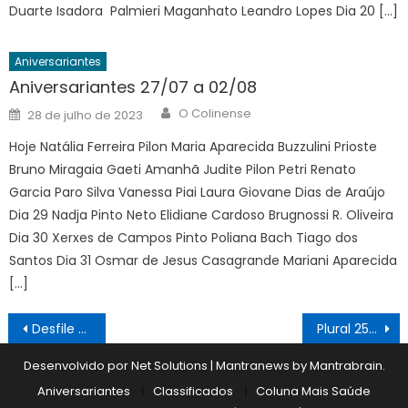
Duarte Isadora Palmieri Maganhato Leandro Lopes Dia 20 […]
Aniversariantes
Aniversariantes 27/07 a 02/08
Author
Posted
O Colinense
28 de julho de 2023
on
Hoje Natália Ferreira Pilon Maria Aparecida Buzzulini Prioste
Bruno Miragaia Gaeti Amanhã Judite Pilon Petri Renato
Garcia Paro Silva Vanessa Piai Laura Giovane Dias de Araújo
Dia 29 Nadja Pinto Neto Elidiane Cardoso Brugnossi R. Oliveira
Dia 30 Xerxes de Campos Pinto Poliana Bach Tiago dos
Santos Dia 31 Osmar de Jesus Casagrande Mariani Aparecida
[…]
Navegação
Desfile Cívico em homenagem ao aniversário de Barretos emociona e reúne cerca de 7 mil pessoas
Plural 25/08
de
Desenvolvido por Net Solutions
|
Mantranews by
Mantrabrain
.
Post
Aniversariantes
Classificados
Coluna Mais Saúde