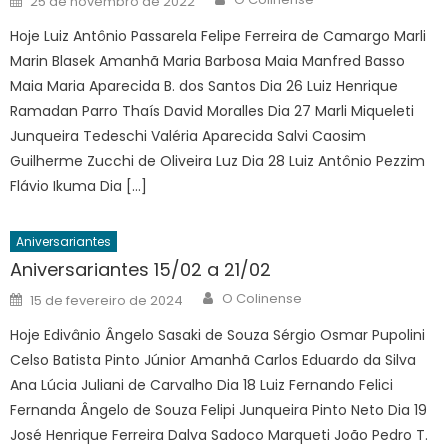
25 de novembro de 2022
on
Hoje Luiz Antônio Passarela Felipe Ferreira de Camargo Marli
Marin Blasek Amanhã Maria Barbosa Maia Manfred Basso
Maia Maria Aparecida B. dos Santos Dia 26 Luiz Henrique
Ramadan Parro Thaís David Moralles Dia 27 Marli Miqueleti
Junqueira Tedeschi Valéria Aparecida Salvi Caosim
Guilherme Zucchi de Oliveira Luz Dia 28 Luiz Antônio Pezzim
Flávio Ikuma Dia […]
Aniversariantes
Aniversariantes 15/02 a 21/02
Author
Posted
O Colinense
15 de fevereiro de 2024
on
Hoje Edivânio Ângelo Sasaki de Souza Sérgio Osmar Pupolini
Celso Batista Pinto Júnior Amanhã Carlos Eduardo da Silva
Ana Lúcia Juliani de Carvalho Dia 18 Luiz Fernando Felici
Fernanda Ângelo de Souza Felipi Junqueira Pinto Neto Dia 19
José Henrique Ferreira Dalva Sadoco Marqueti João Pedro T.