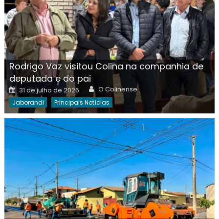
Rodrigo Vaz visitou Colina na companhia de
deputada e do pai
Author
Posted
O Colinense
31 de julho de 2026
on
Jaborandi
Principais Notícias