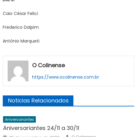
Caio César Felici
Frederico Dalpim
Antônio Marqueti
O Colinense
https://www.ocolinense.com.br
Noticias Relacionados
Aniversariantes
Aniversariantes 24/11 a 30/11
Author
Posted
O Colinense