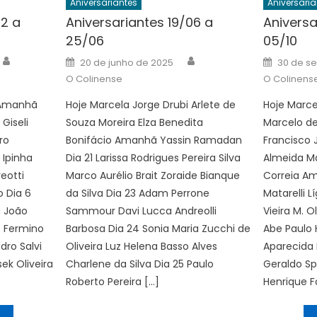
Aniversariantes
Aniversaria
02 a
Aniversariantes 19/06 a
Aniversa
25/06
05/10
Author
Author
Posted
Posted
20 de junho de 2025
30 de s
on
on
O Colinense
O Colinens
i Amanhã
Hoje Marcela Jorge Drubi Arlete de
Hoje Marce
seli
Souza Moreira Elza Benedita
Marcelo de 
ro
Bonifácio Amanhã Yassin Ramadan
Francisco 
 Ipinha
Dia 21 Larissa Rodrigues Pereira Silva
Almeida Ma
eotti
Marco Aurélio Brait Zoraide Bianque
Correia A
o Dia 6
da Silva Dia 23 Adam Perrone
Matarelli L
a João
Sammour Davi Lucca Andreolli
Vieira M. Ol
é Fermino
Barbosa Dia 24 Sonia Maria Zucchi de
Abe Paulo 
dro Salvi
Oliveira Luz Helena Basso Alves
Aparecida 
ek Oliveira
Charlene da Silva Dia 25 Paulo
Geraldo Sp
Roberto Pereira […]
Henrique F