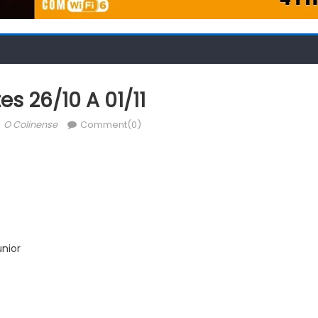
es 26/10 A 01/11
Author
O Colinense
Comment(0)
nior