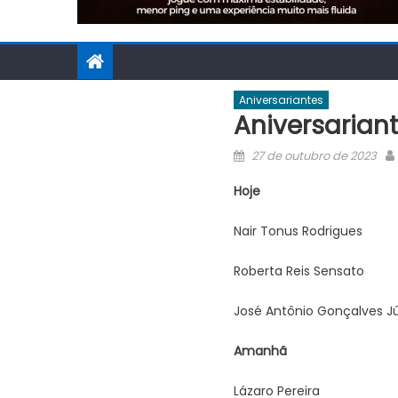
Aniversariantes
Aniversariant
Posted
27 de outubro de 2023
on
Hoje
Nair Tonus Rodrigues
Roberta Reis Sensato
José Antônio Gonçalves Jú
Amanhã
Lázaro Pereira