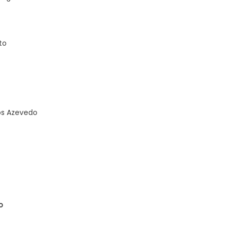
to
os Azevedo
o