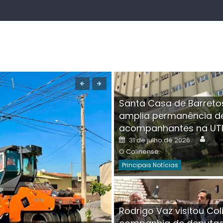
Santa Casa de Barreto
amplia permanência d
acompanhantes na UT
Auth
Posted
31 de julho de 2026
on
O Colinense
Principais Notícias
Boutique na Av. Â
Rodrigo Vaz visitou Col
invadida por cri
Aut