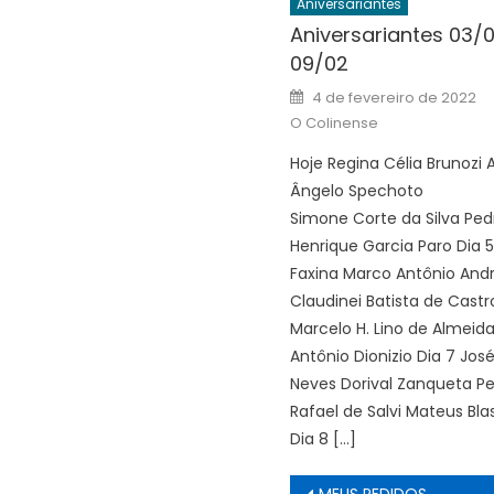
Aniversariantes
Aniversariantes 03/
09/02
Posted
4 de fevereiro de 2022
on
O Colinense
Hoje Regina Célia Brunoz
Ângelo Spechoto Gi
Simone Corte da Silva Ped
Henrique Garcia Paro Dia 5
Faxina Marco Antônio Andr
Claudinei Batista de Castr
Marcelo H. Lino de Almeid
Antônio Dionizio Dia 7 Jos
Neves Dorival Zanqueta Pe
Rafael de Salvi Mateus Blas
Dia 8 […]
Navegação
MEUS PEDIDOS