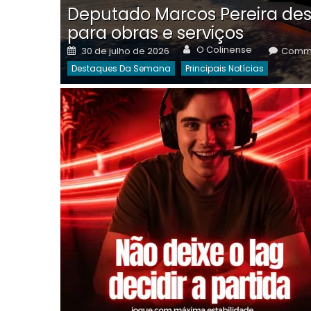
Deputado Marcos Pereira des
para obras e serviços
Author
Posted
O Colinense
30 de julho de 2026
Comme
on
Destaques Da Semana
Principais Notícias