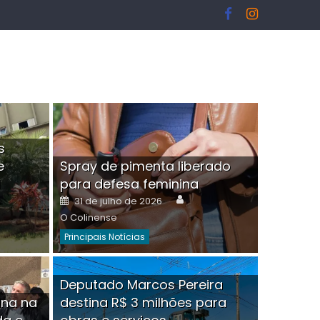
s
e
Spray de pimenta liberado
I
para defesa feminina
or
Author
Posted
31 de julho de 2026
on
O Colinense
Principais Notícias
ngelo Martins Tristão é
Deputado Marcos Pereira
ina na
destina R$ 3 milhões para
minoso mascarado
Empres
hor