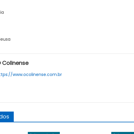
ia
leusa
 Colinense
ttps://www.ocolinense.com.br
ados