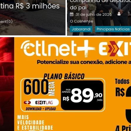
companhia de deputa
Posted
O C
30 de julho de 2026
tina R$ 3 milhões
on
do pai
Destaques Da Semana
Princip
Auth
Posted
31 de julho de 2026
on
O Colinense
nt(0)
Jaborandi
Principais Notícias