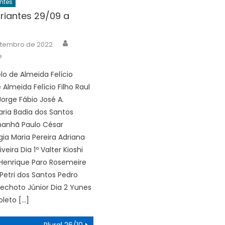
ntes
riantes 29/09 a
Author
etembro de 2022
e
lo de Almeida Felício
Almeida Felício Filho Raul
Jorge Fábio José A.
ria Badia dos Santos
manhã Paulo César
ígia Maria Pereira Adriana
iveira Dia 1º Valter Kioshi
Henrique Paro Rosemeire
Petri dos Santos Pedro
echoto Júnior Dia 2 Yunes
oleto […]
Plural 26/10