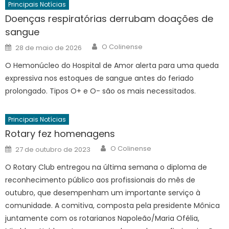
Principais Notícias
Doenças respiratórias derrubam doações de
sangue
Author
Posted
O Colinense
28 de maio de 2026
on
O Hemonúcleo do Hospital de Amor alerta para uma queda
expressiva nos estoques de sangue antes do feriado
prolongado. Tipos O+ e O- são os mais necessitados.
Principais Notícias
Rotary fez homenagens
Author
Posted
O Colinense
27 de outubro de 2023
on
O Rotary Club entregou na última semana o diploma de
reconhecimento público aos profissionais do mês de
outubro, que desempenham um importante serviço à
comunidade. A comitiva, composta pela presidente Mônica
juntamente com os rotarianos Napoleão/Maria Ofélia,