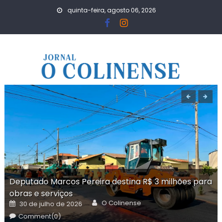
Skip
quinta-feira, agosto 06, 2026
to
content
Deputado Marcos Pereira destina R$ 3 milhões para
obras e serviços
Author
Posted
O Colinense
30 de julho de 2026
on
Comment(0)