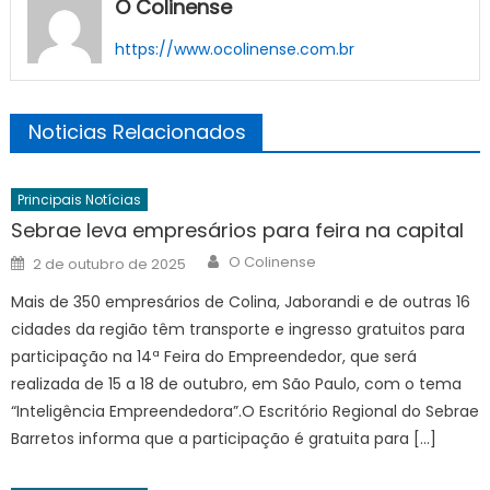
O Colinense
https://www.ocolinense.com.br
Noticias Relacionados
Principais Notícias
Sebrae leva empresários para feira na capital
Author
Posted
O Colinense
2 de outubro de 2025
on
Mais de 350 empresários de Colina, Jaborandi e de outras 16
cidades da região têm transporte e ingresso gratuitos para
participação na 14ª Feira do Empreendedor, que será
realizada de 15 a 18 de outubro, em São Paulo, com o tema
“Inteligência Empreendedora”.O Escritório Regional do Sebrae
Barretos informa que a participação é gratuita para […]