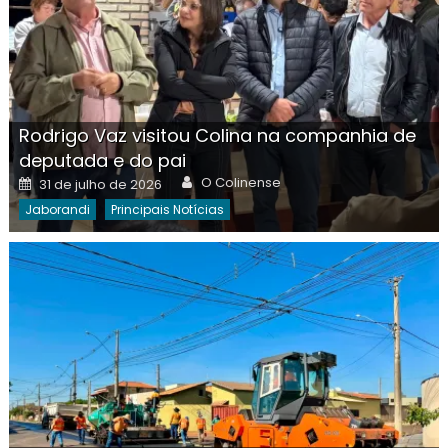
Rodrigo Vaz visitou Colina na companhia de
deputada e do pai
Author
Posted
O Colinense
31 de julho de 2026
on
Jaborandi
Principais Notícias