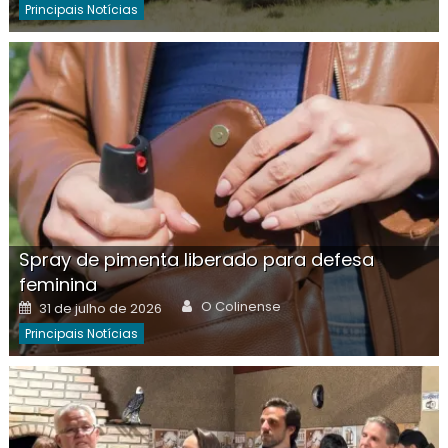
Principais Notícias
Spray de pimenta liberado para defesa
feminina
Author
Posted
O Colinense
31 de julho de 2026
on
Principais Notícias