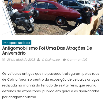
Principais Notícias
Antigomobilismo Foi Uma Das Atrações De
Aniversário
Posted
Author
28 de abril de 2023
O Colinense
Comment(0)
on
Os veículos antigos que no passado trafegaram pelas ruas
de Colina foram o centro da exposição de veículos antigos
realizada na manhã do feriado de sexta-feira, que reuniu
dezenas de expositores, público em geral e os apaixonados
por antigomobilismo.