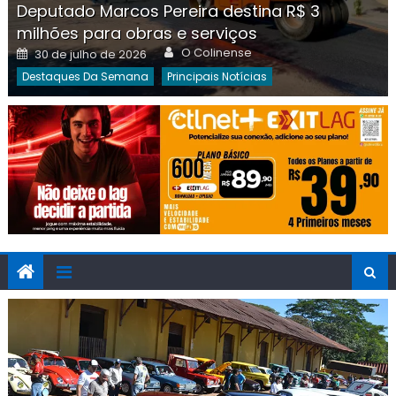
Deputado Marcos Pereira destina R$ 3
milhões para obras e serviços
Author
Posted
O Colinense
30 de julho de 2026
on
Destaques Da Semana
Principais Notícias