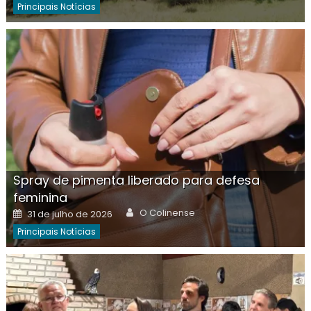
Principais Notícias
Spray de pimenta liberado para defesa
feminina
Author
Posted
O Colinense
31 de julho de 2026
on
Principais Notícias