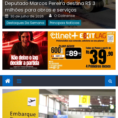
Deputado Marcos Pereira destina R$ 3
milhões para obras e serviços
Author
Posted
O Colinense
30 de julho de 2026
on
Destaques Da Semana
Principais Notícias