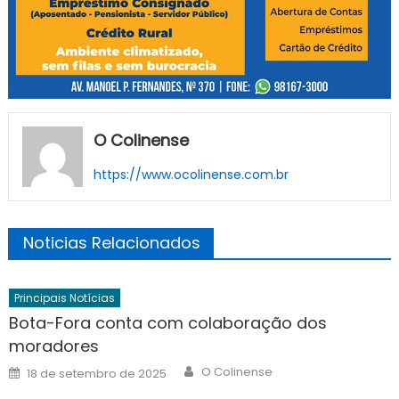
O Colinense
https://www.ocolinense.com.br
Noticias Relacionados
Principais Notícias
Bota-Fora conta com colaboração dos
moradores
Author
Posted
O Colinense
18 de setembro de 2025
on