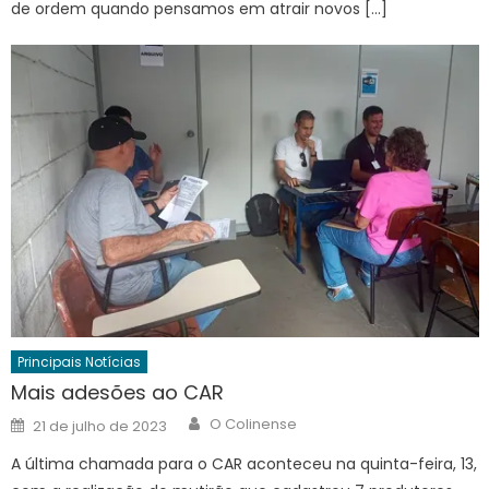
de ordem quando pensamos em atrair novos […]
Principais Notícias
Mais adesões ao CAR
Author
Posted
O Colinense
21 de julho de 2023
on
A última chamada para o CAR aconteceu na quinta-feira, 13,