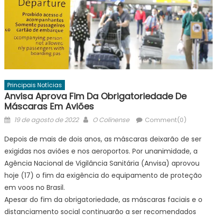
Principais Notícias
Anvisa Aprova Fim Da Obrigatoriedade De
Máscaras Em Aviões
Posted
Author
19 de agosto de 2022
O Colinense
Comment(0)
on
Depois de mais de dois anos, as máscaras deixarão de ser
exigidas nos aviões e nos aeroportos. Por unanimidade, a
Agência Nacional de Vigilância Sanitária (Anvisa) aprovou
hoje (17) o fim da exigência do equipamento de proteção
em voos no Brasil.
Apesar do fim da obrigatoriedade, as máscaras faciais e o
distanciamento social continuarão a ser recomendados