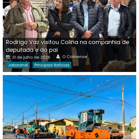
Rodrigo Vaz visitou Colina na companhia de
deputada e do pai
Author
Posted
O Colinense
31 de julho de 2026
on
Jaborandi
Principais Notícias