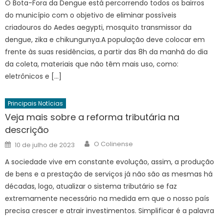
O Bota-Fora da Dengue está percorrendo todos os bairros
do município com o objetivo de eliminar possíveis
criadouros do Aedes aegypti, mosquito transmissor da
dengue, zika e chikungunya.A população deve colocar em
frente às suas residências, a partir das 8h da manhã do dia
da coleta, materiais que não têm mais uso, como:
eletrônicos e […]
Principais Notícias
Veja mais sobre a reforma tributária na
descrição
Author
Posted
O Colinense
10 de julho de 2023
on
A sociedade vive em constante evolução, assim, a produção
de bens e a prestação de serviços já não são as mesmas há
décadas, logo, atualizar o sistema tributário se faz
extremamente necessário na medida em que o nosso país
precisa crescer e atrair investimentos. Simplificar é a palavra