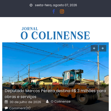
Skip
sexta-feira, agosto 07, 2026
to
content
Deputado Marcos Pereira destina R$ 3 milhões para
obras e serviços
Author
Posted
O Colinense
30 de julho de 2026
on
Comment(0)