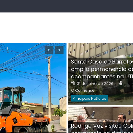
Santa Casa de Barreto
amplia permanência d
acompanhantes na UT
Auth
Posted
31 de julho de 2026
on
O Colinense
Principais Notícias
Boutique na Av. Â
Rodrigo Vaz visitou Col
invadida por cri
Aut