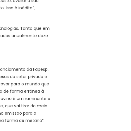
sto, avaliar a sua
 Isso é inédito”,
ecnologias. Tanto que em
izados anualmente doze
inanciamento da Fapesp,
sas do setor privado e
provar para o mundo que
da de forma errônea à
 bovino é um ruminante e
, que vai tirar do meio
ho emissão para o
 na forma de metano”.