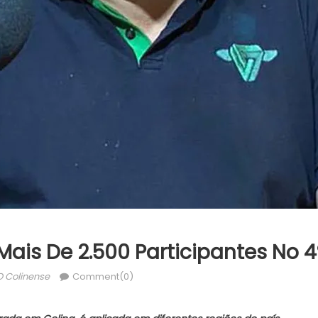
Mais De 2.500 Participantes No 4
uthor
O Colinense
Comment(0)