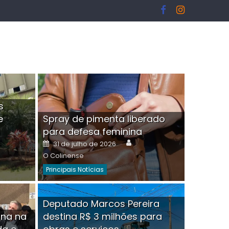
s
e
Spray de pimenta liberado
I
para defesa feminina
or
Author
Posted
31 de julho de 2026
on
O Colinense
Principais Notícias
ngelo Martins Tristão é
Deputado Marcos Pereira
ina na
destina R$ 3 milhões para
minoso mascarado
Empres
hor