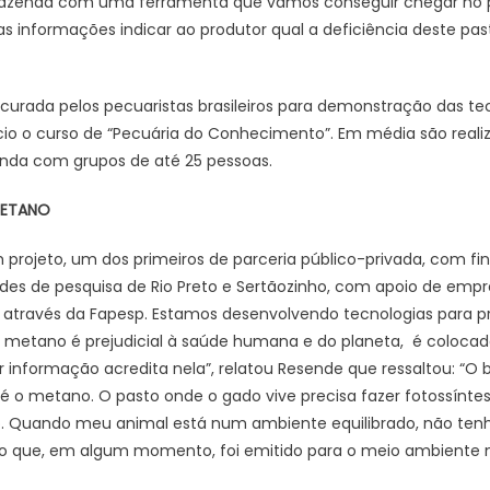
azenda com uma ferramenta que vamos conseguir chegar no pa
 informações indicar ao produtor qual a deficiência deste pasto.
curada pelos pecuaristas brasileiros para demonstração das t
ício o curso de “Pecuária do Conhecimento”. Em média são real
nda com grupos de até 25 pessoas.
METANO
projeto, um dos primeiros de parceria público-privada, com f
es de pesquisa de Rio Preto e Sertãozinho, com apoio de empre
o através da Fapesp. Estamos desenvolvendo tecnologias para 
s metano é prejudicial à saúde humana e do planeta, é coloca
r informação acredita nela”, relatou Resende que ressaltou: “O
 o metano. O pasto onde o gado vive precisa fazer fotossíntese
. Quando meu animal está num ambiente equilibrado, não ten
ono que, em algum momento, foi emitido para o meio ambiente