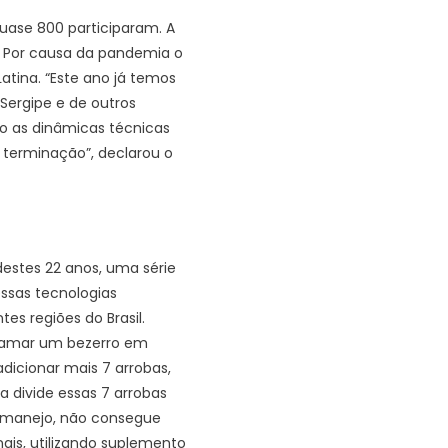
uase 800 participaram. A
s. Por causa da pandemia o
atina. “Este ano já temos
 Sergipe e de outros
do as dinâmicas técnicas
e terminação”, declarou o
destes 22 anos, uma série
essas tecnologias
es regiões do Brasil.
mamar um bezerro em
dicionar mais 7 arrobas,
a divide essas 7 arrobas
o manejo, não consegue
nais, utilizando suplemento