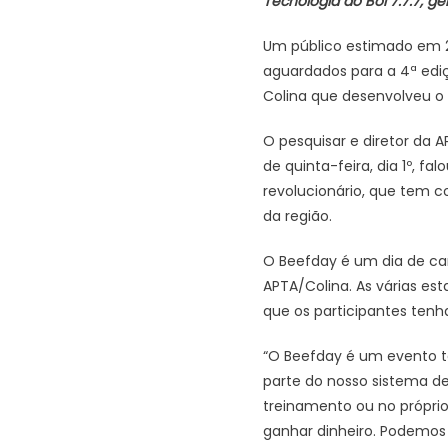
Tecnologia do Boi 7.7.7, g
Um público estimado em 2.
aguardados para a 4ª ediç
Colina que desenvolveu o 
O pesquisar e diretor da 
de quinta-feira, dia 1º, f
revolucionário, que tem 
da região.
O Beefday é um dia de cam
APTA/Colina. As várias e
que os participantes tenh
“O Beefday é um evento té
parte do nosso sistema de
treinamento ou no própri
ganhar dinheiro. Podemos 