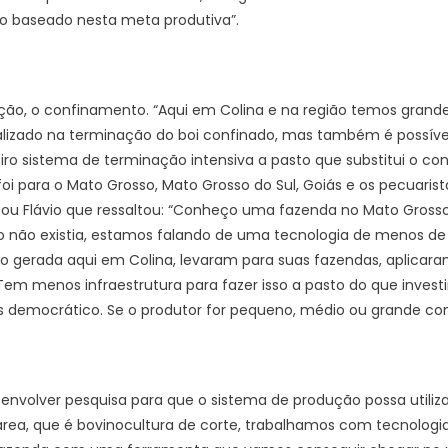
o baseado nesta meta produtiva”.
ação, o confinamento. “Aqui em Colina e na região temos gran
lizado na terminação do boi confinado, mas também é possível 
ro sistema de terminação intensiva a pasto que substitui o con
, foi para o Mato Grosso, Mato Grosso do Sul, Goiás e os pecuar
cou Flávio que ressaltou: “Conheço uma fazenda no Mato Gross
sso não existia, estamos falando de uma tecnologia de menos de
 gerada aqui em Colina, levaram para suas fazendas, aplicar
em menos infraestrutura para fazer isso a pasto do que invest
democrático. Se o produtor for pequeno, médio ou grande con
senvolver pesquisa para que o sistema de produção possa utiliza
área, que é bovinocultura de corte, trabalhamos com tecnologi