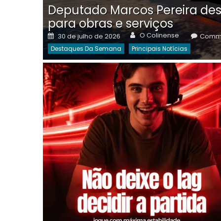
Deputado Marcos Pereira des
para obras e serviços
Author
Posted
O Colinense
30 de julho de 2026
Comme
on
Destaques Da Semana
Principais Notícias