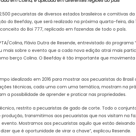
erada em Colina, é aplicada em diferentes regiões do país
500 pecuaristas de diversos estados brasileiros e comitivas da
ão do Beefday, que será realizado na próxima quarta-feira, dia 
conceito do Boi 777, replicado em fazendas de todo o país.
APTA/Colina, Flávio Dutra de Resende, entrevistado do program
alou mais sobre o evento que a cada nova edição atrai mais parti
como berço Colina. O Beefday é tão importante que movimenta 
po idealizado em 2016 para mostrar aos pecuaristas do Brasil o
stações técnicas, cada uma com uma temática, mostram na prát
am a possibilidade de aprender e praticar nas propriedades.
cnico, restrito a pecuaristas de gado de corte. Todo o conjunt
 produção, transmitimos aos pecuaristas que nos visitam na fa
o evento. Mostramos aos pecuaristas aquilo que estão deixando
dizer que é oportunidade de virar a chave”, explicou Resende.