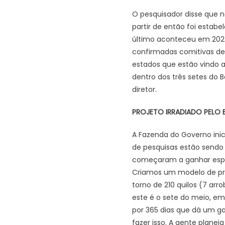
O pesquisador disse que n
partir de então foi estab
último aconteceu em 2022 
confirmadas comitivas de p
estados que estão vindo a
dentro dos três setes do B
diretor.
PROJETO IRRADIADO PELO B
A Fazenda do Governo inic
de pesquisas estão sendo 
começaram a ganhar espaço
Criamos um modelo de pr
torno de 210 quilos (7 ar
este é o sete do meio, em
por 365 dias que dá um ga
fazer isso. A gente planej