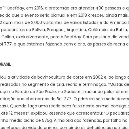
o 1º Beefday, em 2016, a pretensão era atender 400 pessoas e q
elecido que o evento seria bianual e em 2018 cresceu ainda mai
com mais de 2.000 visitantes de vários Estados e da América L
ecuaristas da Bolívia, Paraguai, Argentina, Colômbia, da Bahia,
 Colina, exclusivamente, para o Beefday. Para passar o dia ven
oi 777, o que estamos fazendo com a cria, as partes de recria 
RASIL
iou a atividade de bovinocultura de corte em 2002 e, ao longo 
realizadas no segmento de cria, recria e terminação. “Muitas d
 no Estado de São Paulo, no Sudeste, irradiando pelas diferent
odução que chamamos de Boi 777. O primeiro sete seria des
robas). Quando faço uma recria bem feita neste animal consigo a
 até 12 meses”, explicou Resende que acrescentou: “O pecuarist
nho médio diário de 575g. A maioria das fazendas, por falha n
a as etapas da vida do animal, corrigindo as deficiências nutricio