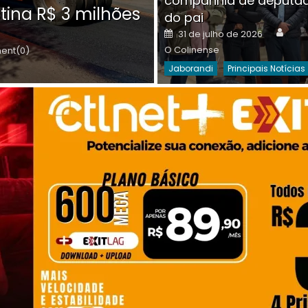
companhia de deputa
Posted
O C
30 de julho de 2026
tina R$ 3 milhões
on
do pai
Destaques Da Semana
Princip
Auth
Posted
31 de julho de 2026
on
O Colinense
nt(0)
Jaborandi
Principais Notícias