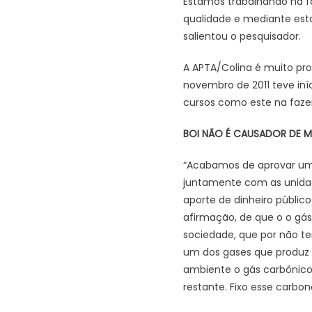
Estamos trabalhando na f
qualidade e mediante estas
salientou o pesquisador.
A APTA/Colina é muito pro
novembro de 2011 teve in
cursos como este na faze
BOI NÃO É CAUSADOR DE 
“Acabamos de aprovar um 
juntamente com as unidad
aporte de dinheiro públic
afirmação, de que o o gá
sociedade, que por não te
um dos gases que produz é
ambiente o gás carbônico
restante. Fixo esse carb