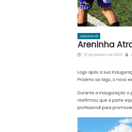
Jaborandi
Areninha Atra
Posted
13 de janeiro de 2023
on
Logo após a sua inauguraç
Próximo ao lago, o novo e
Durante a inauguração o p
reafirmou que a parte esp
profissional para promover