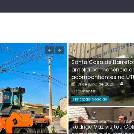
Santa Casa de Barreto
amplia permanência d
acompanhantes na UT
Auth
Posted
31 de julho de 2026
on
O Colinense
Principais Notícias
Boutique na Av. Â
Rodrigo Vaz visitou Col
invadida por cri
Aut