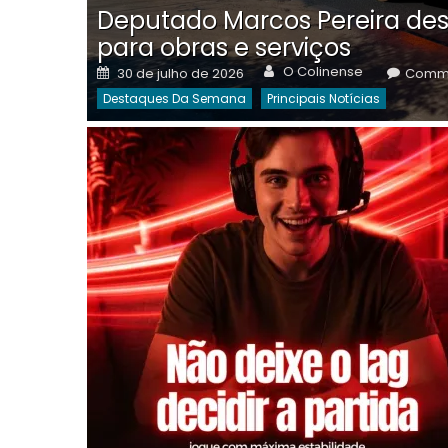
Deputado Marcos Pereira des
para obras e serviços
Author
Posted
O Colinense
30 de julho de 2026
Comme
on
Destaques Da Semana
Principais Notícias