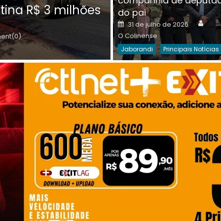
companhia de deputa
Posted
O C
30 de julho de 2026
tina R$ 3 milhões
on
do pai
Destaques Da Semana
Princip
Auth
Posted
31 de julho de 2026
on
O Colinense
nt(0)
Jaborandi
Principais Notícias