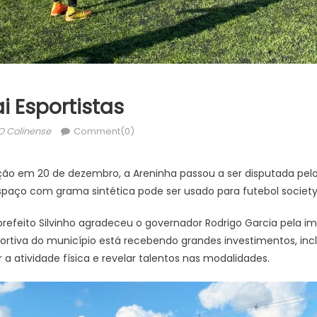
i Esportistas
Author
O Colinense
Comment(0)
ão em 20 de dezembro, a Areninha passou a ser disputada pelos
spaço com grama sintética pode ser usado para futebol society
refeito Silvinho agradeceu o governador Rodrigo Garcia pela i
ortiva do município está recebendo grandes investimentos, in
 a atividade física e revelar talentos nas modalidades.