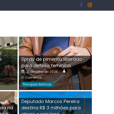
s
e
Spray de pimenta liberado
I
para defesa feminina
or
Author
Posted
31 de julho de 2026
on
O Colinense
Principais Notícias
ngelo Martins Tristão é
Deputado Marcos Pereira
ina na
destina R$ 3 milhões para
minoso mascarado
Empres
hor