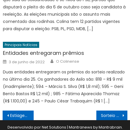
disputará o pleito do dia 6 de outubro caso seja candidata à
reeleição. As eleições municipais são o assunto mais
comentado das rodinhas. Colina tem 12 partidos vigentes
para disputar a eleição: PSB, PL, PSD, MDB, […]
Principais Notícias
Entidades entregaram prêmios
Author
Posted
O Colinense
3 de junho de 2022
on
Duas entidades entregaram os prêmios do sorteio realizado
no último dia 25. Os ganhadores do Asilo são: 818 – R$ 9 mil
(inadimplente); 594 – Márcia S. Silva (R$ 1,8 mil); 595 – Geni
Bento Bastos R$ 1,2 mil) ; 985 – Fátima Aparecida Thomaz
(R$ 1.100,00) e 245 – Paulo César Trabaquim (R$ 1 […]
Navegação
Estiagem acende alerta para queimadas
Sorteio de prêmios
de
Desenvolvido por Net Solutions
|
Mantranews by
Mantrabrain
.