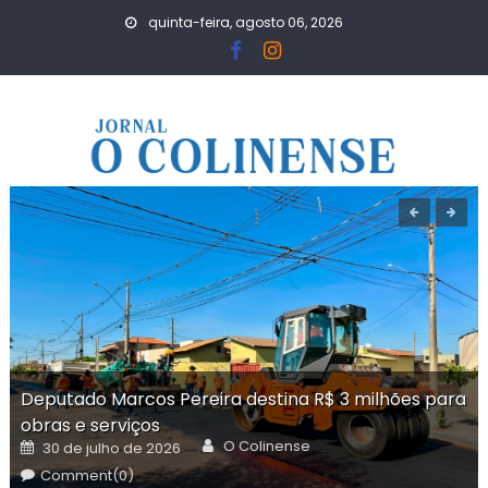
Skip
quinta-feira, agosto 06, 2026
to
content
Deputado Marcos Pereira destina R$ 3 milhões para
obras e serviços
Author
Posted
O Colinense
30 de julho de 2026
on
Comment(0)