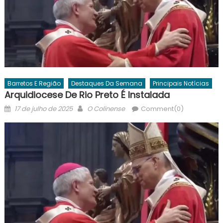
Barretos E Região
Destaques Da Semana
Principais Notícias
Arquidiocese De Rio Preto É Instalada
Posted
Author
17 de julho de 2025
O Colinense
Comment(0)
on