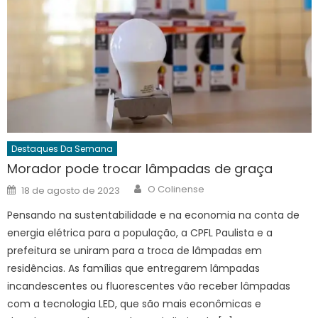
Destaques Da Semana
Morador pode trocar lâmpadas de graça
Author
Posted
O Colinense
18 de agosto de 2023
on
Pensando na sustentabilidade e na economia na conta de
energia elétrica para a população, a CPFL Paulista e a
prefeitura se uniram para a troca de lâmpadas em
residências. As famílias que entregarem lâmpadas
incandescentes ou fluorescentes vão receber lâmpadas
com a tecnologia LED, que são mais econômicas e