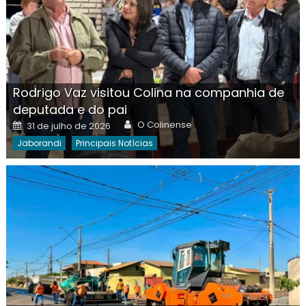
Rodrigo Vaz visitou Colina na companhia de
deputada e do pai
Author
Posted
O Colinense
31 de julho de 2026
on
Jaborandi
Principais Notícias