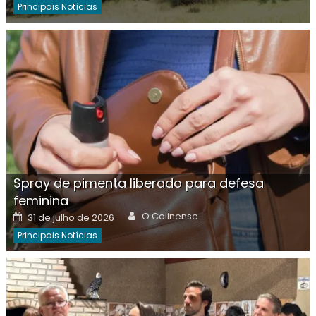
Principais Notícias
Spray de pimenta liberado para defesa
feminina
Author
Posted
O Colinense
31 de julho de 2026
on
Principais Notícias