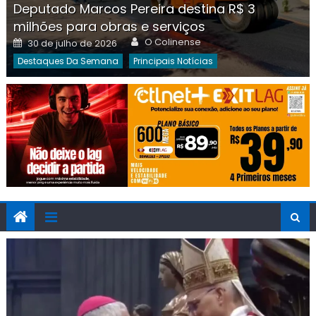
Deputado Marcos Pereira destina R$ 3
milhões para obras e serviços
Author
Posted
O Colinense
30 de julho de 2026
on
Destaques Da Semana
Principais Notícias