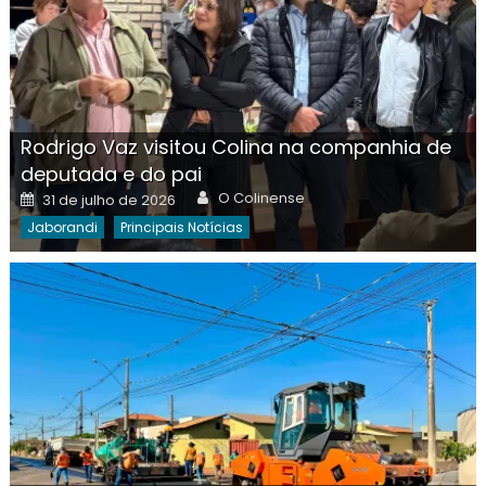
Rodrigo Vaz visitou Colina na companhia de
deputada e do pai
Author
Posted
O Colinense
31 de julho de 2026
on
Jaborandi
Principais Notícias