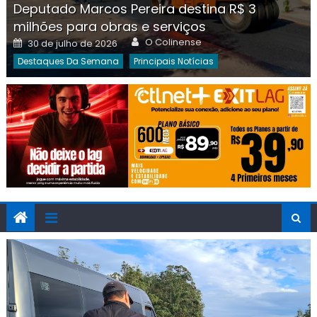
Deputado Marcos Pereira destina R$ 3
milhões para obras e serviços
Author
Posted
O Colinense
30 de julho de 2026
on
Destaques Da Semana
Principais Notícias