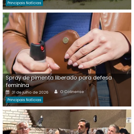
Principais Notícias
Spray de pimenta liberado para defesa
feminina
Author
Posted
O Colinense
31 de julho de 2026
on
Principais Notícias