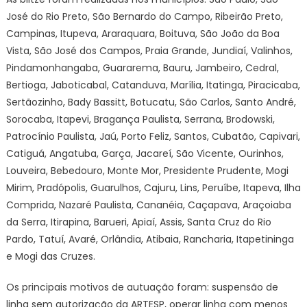
José do Rio Preto, São Bernardo do Campo, Ribeirão Preto,
Campinas, Itupeva, Araraquara, Boituva, São João da Boa
Vista, São José dos Campos, Praia Grande, Jundiaí, Valinhos,
Pindamonhangaba, Guararema, Bauru, Jambeiro, Cedral,
Bertioga, Jaboticabal, Catanduva, Marília, Itatinga, Piracicaba,
Sertãozinho, Bady Bassitt, Botucatu, São Carlos, Santo André,
Sorocaba, Itapevi, Bragança Paulista, Serrana, Brodowski,
Patrocínio Paulista, Jaú, Porto Feliz, Santos, Cubatão, Capivari,
Catiguá, Angatuba, Garça, Jacareí, São Vicente, Ourinhos,
Louveira, Bebedouro, Monte Mor, Presidente Prudente, Mogi
Mirim, Pradópolis, Guarulhos, Cajuru, Lins, Peruíbe, Itapeva, Ilha
Comprida, Nazaré Paulista, Cananéia, Caçapava, Araçoiaba
da Serra, Itirapina, Barueri, Apiaí, Assis, Santa Cruz do Rio
Pardo, Tatuí, Avaré, Orlândia, Atibaia, Rancharia, Itapetininga
e Mogi das Cruzes.
Os principais motivos de autuação foram: suspensão de
linha sem autorização da ARTESP, operar linha com menos