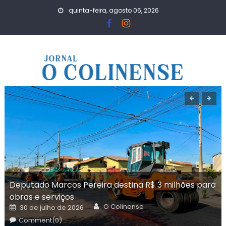
Skip
quinta-feira, agosto 06, 2026
to
content
Deputado Marcos Pereira destina R$ 3 milhões para
obras e serviços
Author
Posted
O Colinense
30 de julho de 2026
on
Comment(0)