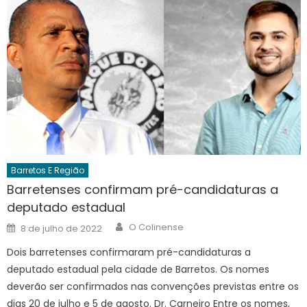
Barretos E Região
Barretenses confirmam pré-candidaturas a
deputado estadual
Author
Posted
O Colinense
8 de julho de 2022
on
Dois barretenses confirmaram pré-candidaturas a
deputado estadual pela cidade de Barretos. Os nomes
deverão ser confirmados nas convenções previstas entre os
dias 20 de julho e 5 de agosto. Dr. Carneiro Entre os nomes,