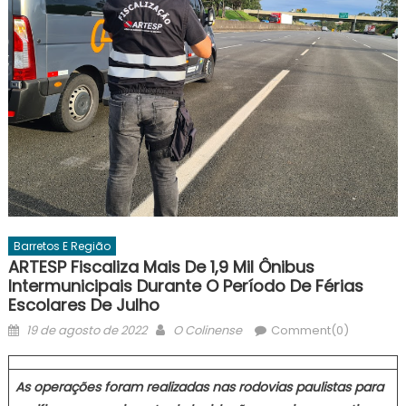
Barretos E Região
ARTESP Fiscaliza Mais De 1,9 Mil Ônibus
Intermunicipais Durante O Período De Férias
Escolares De Julho
Posted
Author
19 de agosto de 2022
O Colinense
Comment(0)
on
As operações foram realizadas nas rodovias paulistas para