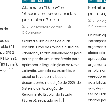
Principais Notícias
Principais 
Alunos da “Darcy” e
Prefeitu
“Alexandre” selecionados
para or
uthor
para intercâmbio
Posted
25 de a
on
Author
Posted
O Colinens
26 de fevereiro de 2026
os do
on
O Colinense
a
Os muníci
ou os
indicações
Oitenta e um alunos de duas
raldo (R$
orçamentá
escolas, uma de Colina e outra de
uza (R$ 2
elaborada 
Jaborandi, foram selecionados para
R$ 1,5 mil),
aprovação
participar de um intercâmbio para
$ 1,2 mil),
orçamento,
aprimorar a língua inglesa na Nova
renço […]
amplament
Zelândia, Canadá ou Austrália. A
vereadores
escolha teve como base o
possibilid
desempenho na edição de 2025 do
que, depoi
Sistema de Avaliação de
ser incluí
Rendimento Escolar do Estado
chama part
(Saresp), realizado no […]