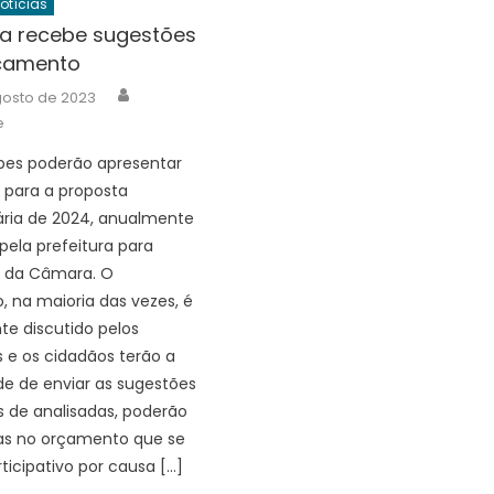
Notícias
ra recebe sugestões
çamento
Author
gosto de 2023
e
pes poderão apresentar
 para a proposta
ria de 2024, anualmente
pela prefeitura para
 da Câmara. O
 na maioria das vezes, é
e discutido pelos
 e os cidadãos terão a
ade de enviar as sugestões
s de analisadas, poderão
das no orçamento que se
icipativo por causa […]