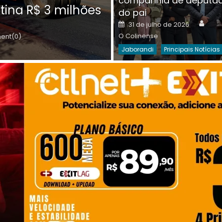
companhia de deputa
Posted
O C
30 de julho de 2026
tina R$ 3 milhões
on
do pai
Destaques Da Semana
Princip
Auth
Posted
31 de julho de 2026
on
O Colinense
nt(0)
Jaborandi
Principais Notícias