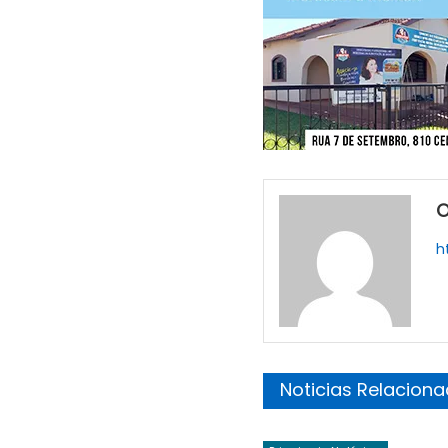
O
h
Noticias Relacion