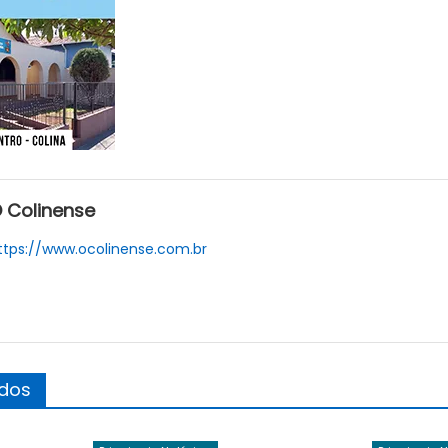
 Colinense
ttps://www.ocolinense.com.br
ados