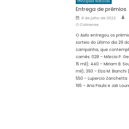
Principais Notícias
Entrega de prêmios
A
Posted
8 de julho de 2022
on
O Colinense
O Asilo entregou os prêmi
sorteio do último dia 29 d
campanha, que contempl
carnês: 028 – Márcia P. Ge
15 mil); 440 – Miriam B. So
mil); 393 – Elza M. Bianchi (
550 – Lupercio Zanchetta (R
195 – Ana Paula e Jair Lou