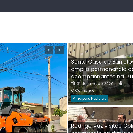
Santa Casa de Barreto
amplia permanência d
acompanhantes na UT
Auth
Posted
31 de julho de 2026
on
O Colinense
Principais Notícias
Boutique na Av. Â
Rodrigo Vaz visitou Col
invadida por cri
Aut