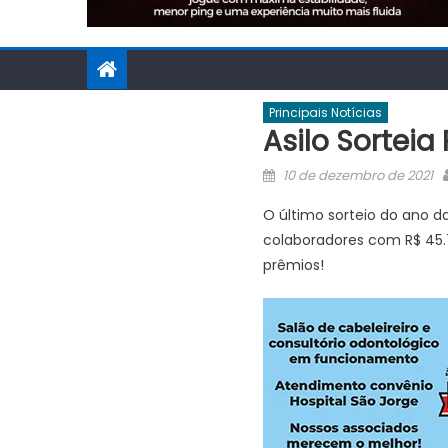
Principais Notícias
Asilo Sorteia
Posted
10 de dezembro de 2021
on
O último sorteio do ano d
colaboradores com R$ 45.
prêmios!