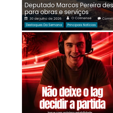
Deputado Marcos Pereira des
para obras e serviços
Author
Posted
O Colinense
30 de julho de 2026
Comme
on
Destaques Da Semana
Principais Notícias