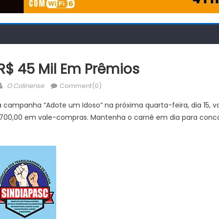
 R$ 45 Mil Em Prêmios
Author
O Colinense
Comment(0)
a campanha “Adote um Idoso” na próxima quarta-feira, dia 15, va
700,00 em vale-compras. Mantenha o carnê em dia para conco