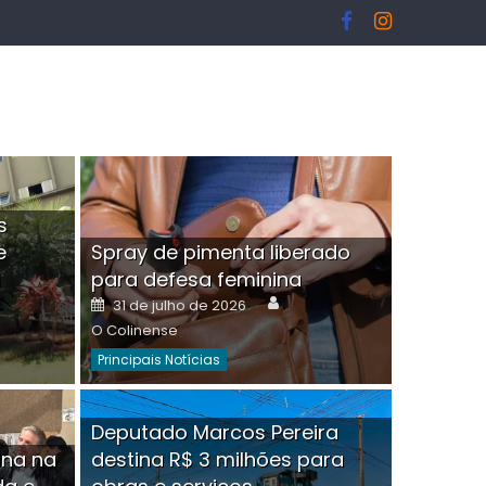
s
e
Spray de pimenta liberado
I
para defesa feminina
or
Author
Posted
31 de julho de 2026
on
O Colinense
Principais Notícias
ngelo Martins Tristão é
Deputado Marcos Pereira
ina na
destina R$ 3 milhões para
minoso mascarado
Empres
hor