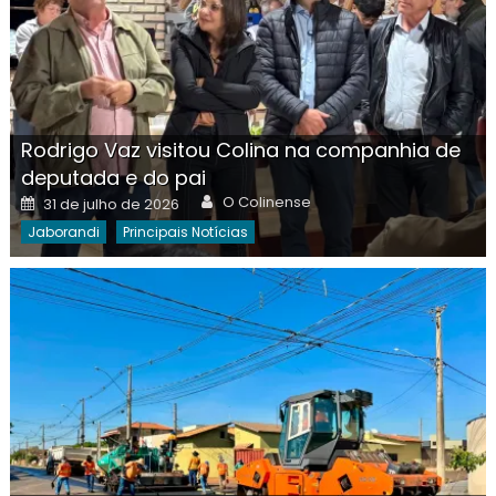
Rodrigo Vaz visitou Colina na companhia de
deputada e do pai
Author
Posted
O Colinense
31 de julho de 2026
on
Jaborandi
Principais Notícias