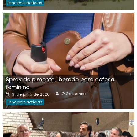
Principais Notícias
Spray de pimenta liberado para defesa
feminina
Author
Posted
O Colinense
31 de julho de 2026
on
Principais Notícias