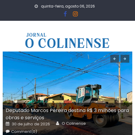
Skip
quinta-feira, agosto 06, 2026
to
content
Deputado Marcos Pereira destina R$ 3 milhões para
obras e serviços
Author
Posted
O Colinense
30 de julho de 2026
on
Comment(0)