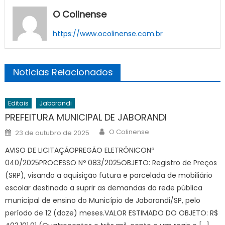
O Colinense
https://www.ocolinense.com.br
Noticias Relacionados
Editais
Jaborandi
PREFEITURA MUNICIPAL DE JABORANDI
Author
Posted
O Colinense
23 de outubro de 2025
on
AVISO DE LICITAÇÃOPREGÃO ELETRÔNICONº
040/2025PROCESSO Nº 083/2025OBJETO: Registro de Preços
(SRP), visando a aquisição futura e parcelada de mobiliário
escolar destinado a suprir as demandas da rede pública
municipal de ensino do Município de Jaborandi/SP, pelo
período de 12 (doze) meses.VALOR ESTIMADO DO OBJETO: R$