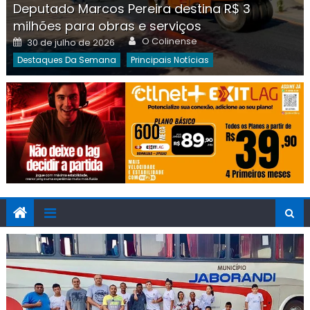
Deputado Marcos Pereira destina R$ 3
milhões para obras e serviços
Author
Posted
O Colinense
30 de julho de 2026
on
Destaques Da Semana
Principais Notícias