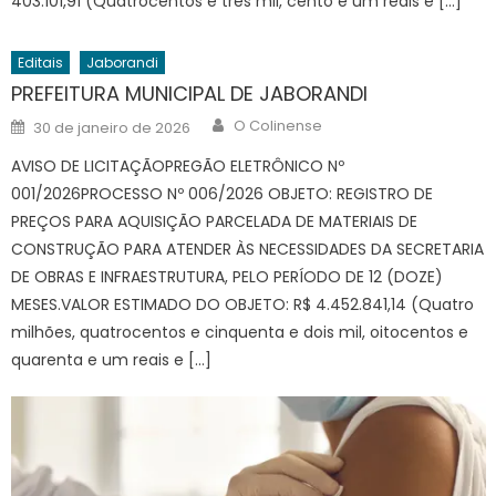
403.101,91 (Quatrocentos e três mil, cento e um reais e […]
Editais
Jaborandi
PREFEITURA MUNICIPAL DE JABORANDI
Author
Posted
O Colinense
30 de janeiro de 2026
on
AVISO DE LICITAÇÃOPREGÃO ELETRÔNICO Nº
001/2026PROCESSO Nº 006/2026 OBJETO: REGISTRO DE
PREÇOS PARA AQUISIÇÃO PARCELADA DE MATERIAIS DE
CONSTRUÇÃO PARA ATENDER ÀS NECESSIDADES DA SECRETARIA
DE OBRAS E INFRAESTRUTURA, PELO PERÍODO DE 12 (DOZE)
MESES.VALOR ESTIMADO DO OBJETO: R$ 4.452.841,14 (Quatro
milhões, quatrocentos e cinquenta e dois mil, oitocentos e
quarenta e um reais e […]