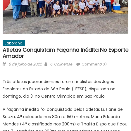
Jaborandi
Atletas Conquistam Façanha Inédita No Esporte
Amador
Posted
Author
8 de julho de 2022
O Colinense
Comment(0)
on
Três atletas jaborandienses foram finalistas dos Jogos
Escolares do Estado de São Paulo (JEESP), disputado no
domingo, dia 3, no Centro Olímpico em São Paulo.
A façanha inédita foi conquistada pelas atletas Luziane de
Souza, 4ª colocada nos 80m e 150 metros; Maria Eduarda
Mendes (4ª classificada nos 200m) e Thalita Bispo que ficou