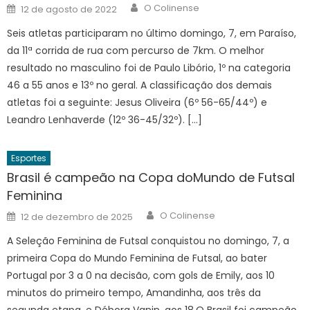
Author
Posted
O Colinense
12 de agosto de 2022
on
Seis atletas participaram no último domingo, 7, em Paraíso,
da 11ª corrida de rua com percurso de 7km. O melhor
resultado no masculino foi de Paulo Libório, 1º na categoria
46 a 55 anos e 13º no geral. A classificação dos demais
atletas foi a seguinte: Jesus Oliveira (6º 56-65/44º) e
Leandro Lenhaverde (12º 36-45/32º). […]
Esportes
Brasil é campeão na Copa doMundo de Futsal
Feminina
Author
Posted
O Colinense
12 de dezembro de 2025
on
A Seleção Feminina de Futsal conquistou no domingo, 7, a
primeira Copa do Mundo Feminina de Futsal, ao bater
Portugal por 3 a 0 na decisão, com gols de Emily, aos 10
minutos do primeiro tempo, Amandinha, aos três da
segunda etapa, e Débora Vanin, aos 18.O Brasil foi campeão