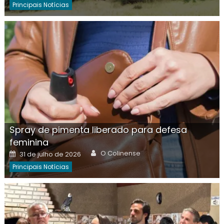
Principais Notícias
Spray de pimenta liberado para defesa
feminina
Author
Posted
O Colinense
31 de julho de 2026
on
Principais Notícias