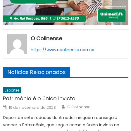
O Colinense
https://www.ocolinense.com.br
Noticias Relacionados
Esportes
Patrimônio é o único invicto
Author
Posted
O Colinense
10 de novembro de 2023
on
Depois de sete rodadas do Amador ninguém conseguiu
vencer o Patrimônio, que segue como o único invicto no