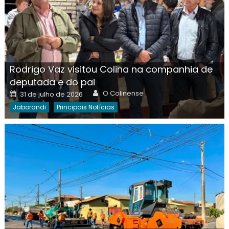
Rodrigo Vaz visitou Colina na companhia de
deputada e do pai
Author
Posted
O Colinense
31 de julho de 2026
on
Jaborandi
Principais Notícias