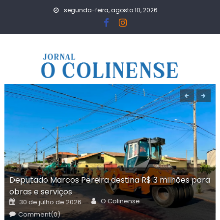
Skip
segunda-feira, agosto 10, 2026
to
content
Deputado Marcos Pereira destina R$ 3 milhões para
obras e serviços
Author
Posted
O Colinense
30 de julho de 2026
on
Comment(0)