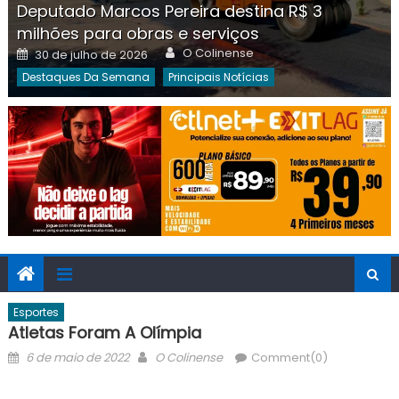
Deputado Marcos Pereira destina R$ 3
milhões para obras e serviços
Author
Posted
O Colinense
30 de julho de 2026
on
Destaques Da Semana
Principais Notícias
Esportes
Atletas Foram A Olímpia
Posted
Author
6 de maio de 2022
O Colinense
Comment(0)
on