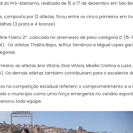
ual do Pró-Atletismo, realizada de 15 a 17 de dezembro em São 
, composta por 12 atletas, ficou entre os cinco primeiros em to
lhas (3 prata e 4 bronze).
ine Foleto 2ª colocada no arremesso de peso categoria D (15-16 
). Os atletas Thalita Bispo, Arthur Venâncio e Miguel Lopes gar
egorias.
ino, as atletas Ana Vitória, Eloá Vitória, Mirella Cristina e Lui
-14). Os demais atletas também contribuíram para o excelente
sivos na competição estadual refletem o comprometimento e a 
ndo o município como uma força emergente no cenário esportivo
benizou toda equipe.