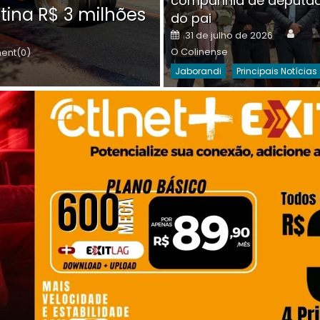
companhia de deputa
Posted
O C
30 de julho de 2026
tina R$ 3 milhões
on
do pai
Destaques Da Semana
Princip
Auth
Posted
31 de julho de 2026
on
O Colinense
nt(0)
Jaborandi
Principais Notícias