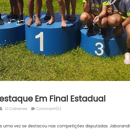
Destaque Em Final Estadual
Author
O Colinense
Comment(0)
is uma vez se destacou nas competições disputadas. Jaborandi