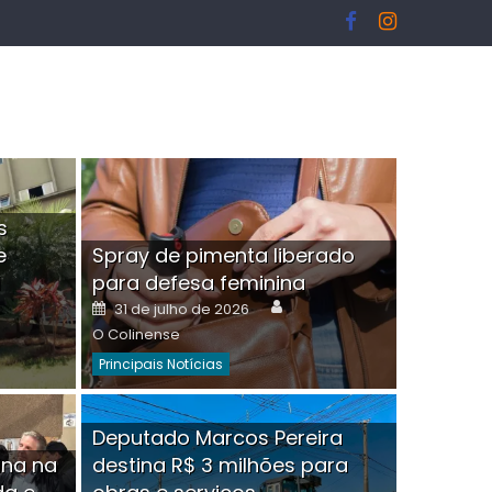
s
e
Spray de pimenta liberado
I
para defesa feminina
or
Author
Posted
31 de julho de 2026
on
O Colinense
Principais Notícias
ngelo Martins Tristão é
Deputado Marcos Pereira
ina na
destina R$ 3 milhões para
minoso mascarado
Empres
hor