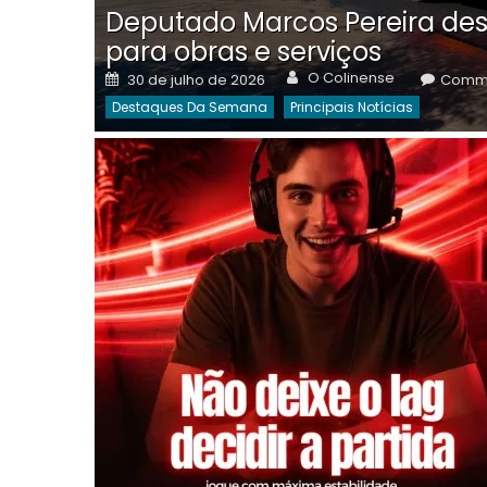
Deputado Marcos Pereira des
para obras e serviços
Author
Posted
O Colinense
30 de julho de 2026
Comme
on
Destaques Da Semana
Principais Notícias