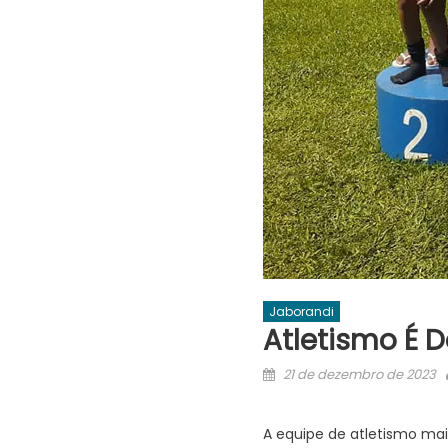
Jaborandi
Atletismo É 
Posted
21 de dezembro de 2023
on
A equipe de atletismo ma