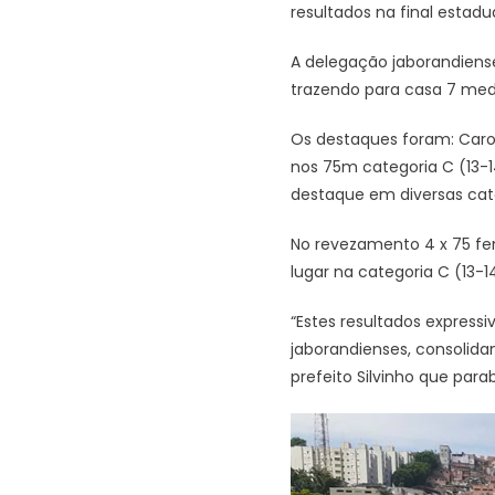
resultados na final estad
A delegação jaborandiense
trazendo para casa 7 meda
Os destaques foram: Carol
nos 75m categoria C (13-14
destaque em diversas cat
No revezamento 4 x 75 femin
lugar na categoria C (13
“Estes resultados expres
jaborandienses, consolida
prefeito Silvinho que para