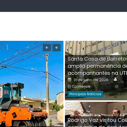
Santa Casa de Barreto
amplia permanência d
acompanhantes na UT
Auth
Posted
31 de julho de 2026
on
O Colinense
Principais Notícias
Boutique na Av. Â
Rodrigo Vaz visitou Col
invadida por cri
Aut