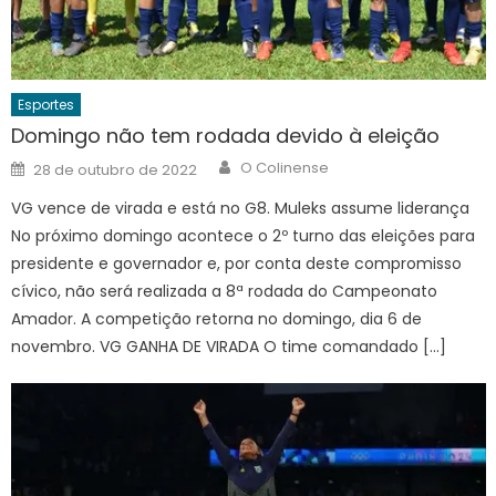
Esportes
Domingo não tem rodada devido à eleição
Author
Posted
O Colinense
28 de outubro de 2022
on
VG vence de virada e está no G8. Muleks assume liderança
No próximo domingo acontece o 2º turno das eleições para
presidente e governador e, por conta deste compromisso
cívico, não será realizada a 8ª rodada do Campeonato
Amador. A competição retorna no domingo, dia 6 de
novembro. VG GANHA DE VIRADA O time comandado […]