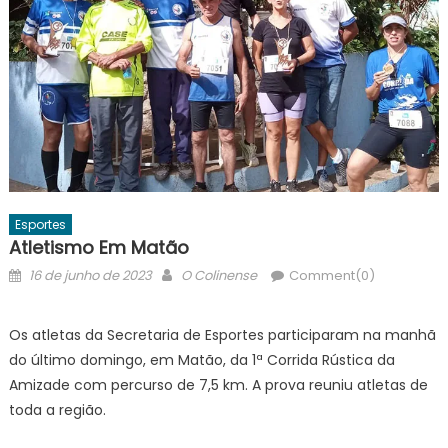
Esportes
Atletismo Em Matão
Posted
Author
16 de junho de 2023
O Colinense
Comment(0)
on
Os atletas da Secretaria de Esportes participaram na manhã
do último domingo, em Matão, da 1ª Corrida Rústica da
Amizade com percurso de 7,5 km. A prova reuniu atletas de
toda a região.