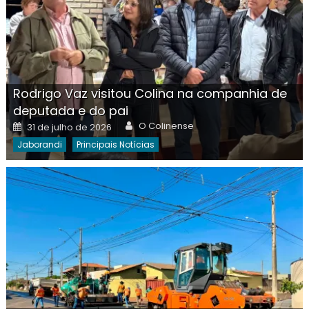
Rodrigo Vaz visitou Colina na companhia de
deputada e do pai
Author
Posted
O Colinense
31 de julho de 2026
on
Jaborandi
Principais Notícias