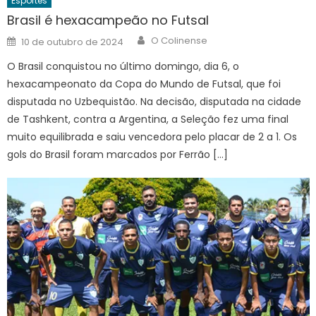
Esportes
Brasil é hexacampeão no Futsal
Author
Posted
O Colinense
10 de outubro de 2024
on
O Brasil conquistou no último domingo, dia 6, o
hexacampeonato da Copa do Mundo de Futsal, que foi
disputada no Uzbequistão. Na decisão, disputada na cidade
de Tashkent, contra a Argentina, a Seleção fez uma final
muito equilibrada e saiu vencedora pelo placar de 2 a 1. Os
gols do Brasil foram marcados por Ferrão […]