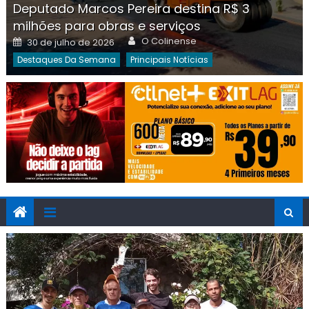
Deputado Marcos Pereira destina R$ 3
milhões para obras e serviços
Author
Posted
O Colinense
30 de julho de 2026
on
Destaques Da Semana
Principais Notícias