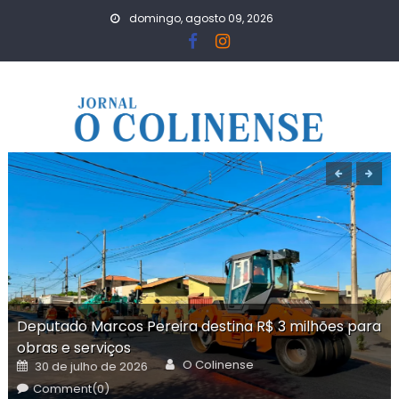
Skip
domingo, agosto 09, 2026
to
content
Deputado Marcos Pereira destina R$ 3 milhões para
obras e serviços
Author
Posted
O Colinense
30 de julho de 2026
on
Comment(0)