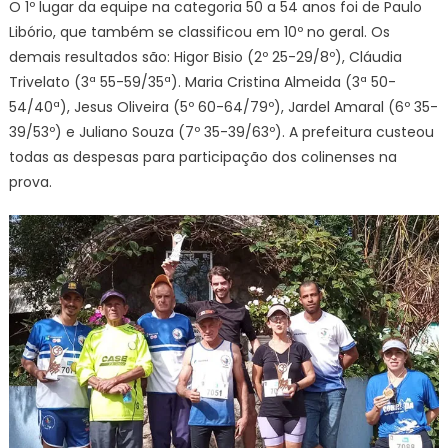
O 1º lugar da equipe na categoria 50 a 54 anos foi de Paulo
Libório, que também se classificou em 10º no geral. Os
demais resultados são: Higor Bisio (2º 25-29/8º), Cláudia
Trivelato (3ª 55-59/35ª). Maria Cristina Almeida (3ª 50-
54/40ª), Jesus Oliveira (5º 60-64/79º), Jardel Amaral (6º 35-
39/53º) e Juliano Souza (7º 35-39/63º). A prefeitura custeou
todas as despesas para participação dos colinenses na
prova.