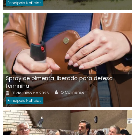
Principais Notícias
Spray de pimenta liberado para defesa
feminina
Author
Posted
O Colinense
31 de julho de 2026
on
Principais Notícias