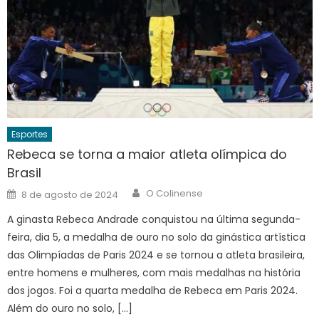
Esportes
Rebeca se torna a maior atleta olímpica do
Brasil
Author
Posted
O Colinense
8 de agosto de 2024
on
A ginasta Rebeca Andrade conquistou na última segunda-
feira, dia 5, a medalha de ouro no solo da ginástica artística
das Olimpíadas de Paris 2024 e se tornou a atleta brasileira,
entre homens e mulheres, com mais medalhas na história
dos jogos. Foi a quarta medalha de Rebeca em Paris 2024.
Além do ouro no solo, […]