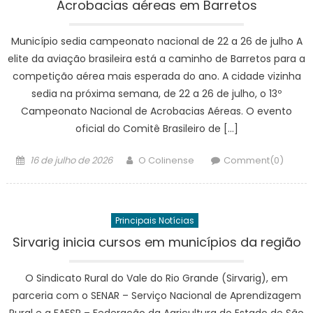
Acrobacias aéreas em Barretos
Município sedia campeonato nacional de 22 a 26 de julho A
elite da aviação brasileira está a caminho de Barretos para a
competição aérea mais esperada do ano. A cidade vizinha
sedia na próxima semana, de 22 a 26 de julho, o 13º
Campeonato Nacional de Acrobacias Aéreas. O evento
oficial do Comitê Brasileiro de […]
Posted
Author
16 de julho de 2026
O Colinense
Comment(0)
on
Principais Notícias
Sirvarig inicia cursos em municípios da região
O Sindicato Rural do Vale do Rio Grande (Sirvarig), em
parceria com o SENAR – Serviço Nacional de Aprendizagem
Rural e a FAESP – Federação da Agricultura do Estado de São