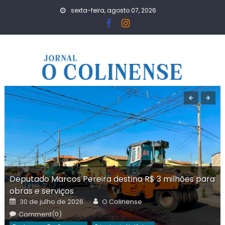
Skip
sexta-feira, agosto 07, 2026
to
content
Deputado Marcos Pereira destina R$ 3 milhões para
obras e serviços
Posted
Author
30 de julho de 2026
O Colinense
on
Comment(0)