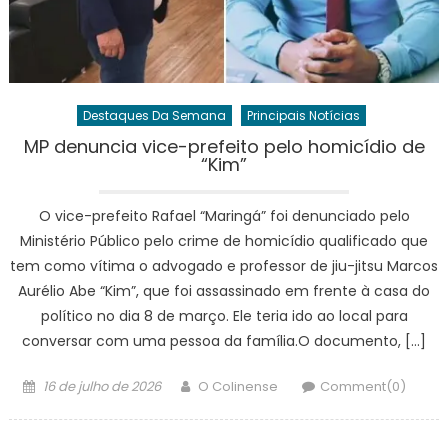
Destaques Da Semana
Principais Notícias
MP denuncia vice-prefeito pelo homicídio de
“Kim”
O vice-prefeito Rafael “Maringá” foi denunciado pelo
Ministério Público pelo crime de homicídio qualificado que
tem como vítima o advogado e professor de jiu-jitsu Marcos
Aurélio Abe “Kim”, que foi assassinado em frente à casa do
político no dia 8 de março. Ele teria ido ao local para
conversar com uma pessoa da família.O documento, […]
Posted
Author
16 de julho de 2026
O Colinense
Comment(0)
on