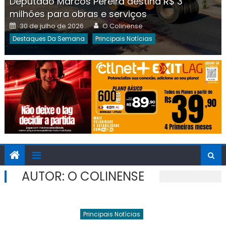
Deputado Marcos Pereira destina R$ 3
milhões para obras e serviços
Posted
Author
30 de julho de 2026
O Colinense
on
Destaques Da Semana
Principais Notícias
AUTOR:
O COLINENSE
Principais Notícias