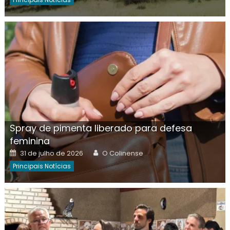
Spray de pimenta liberado para defesa
feminina
Posted
Author
31 de julho de 2026
O Colinense
on
Principais Notícias