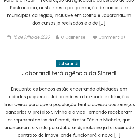
Paulo iniciou, neste mês a programação de cursos em
municípios da região, inclusive em Colina e Jaborandi.Um
dos cursos já realizados é o de […]
Posted
Author
16 de julho de 2026
O Colinense
Comment(0)
on
Jaborandi
Jaborandi terá agência da Sicredi
Enquanto os bancos estão encerrando atividades em
cidades pequenas, Jaborandi está trazendo instituições
financeiras para que a população tenha acesso aos serviços
bancários.O prefeito Silvinho e o vice Fernando receberam
os representantes da Sicredi, diretor Fábio e Michele, que
anunciaram a vinda para Jaborandi, inclusive já foi assinado
contrato do imóvel onde funcionará a nova […]