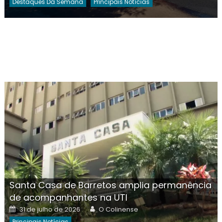
Destaques Da Semana
Principais Notícias
Santa Casa de Barretos amplia permanência
de acompanhantes na UTI
Posted
Author
31 de julho de 2026
O Colinense
on
Principais Notícias