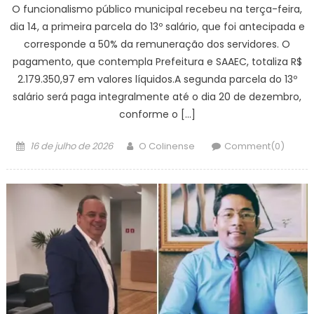
O funcionalismo público municipal recebeu na terça-feira,
dia 14, a primeira parcela do 13º salário, que foi antecipada e
corresponde a 50% da remuneração dos servidores. O
pagamento, que contempla Prefeitura e SAAEC, totaliza R$
2.179.350,97 em valores líquidos.A segunda parcela do 13º
salário será paga integralmente até o dia 20 de dezembro,
conforme o […]
Posted
Author
16 de julho de 2026
O Colinense
Comment(0)
on