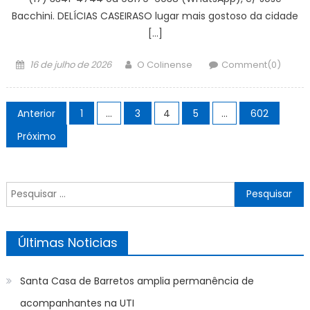
Bacchini. DELÍCIAS CASEIRASO lugar mais gostoso da cidade
[…]
Posted
Author
16 de julho de 2026
O Colinense
Comment(0)
on
Paginação
Anterior
1
…
3
4
5
…
602
de
Próximo
posts
Pesquisar
por:
Últimas Noticias
Santa Casa de Barretos amplia permanência de
acompanhantes na UTI