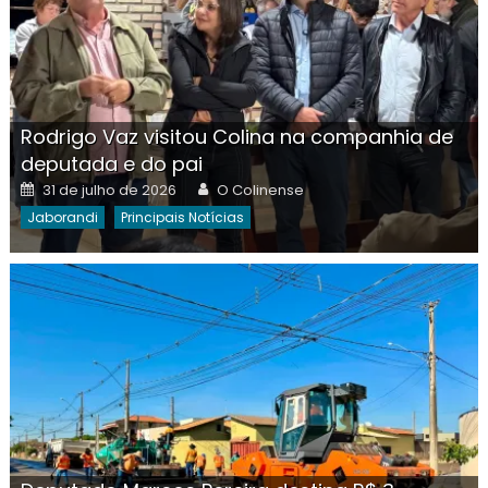
Rodrigo Vaz visitou Colina na companhia de
deputada e do pai
Posted
Author
31 de julho de 2026
O Colinense
on
Jaborandi
Principais Notícias