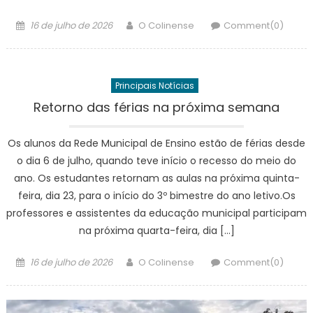
Posted
Author
16 de julho de 2026
O Colinense
Comment(0)
on
Principais Notícias
Retorno das férias na próxima semana
Os alunos da Rede Municipal de Ensino estão de férias desde
o dia 6 de julho, quando teve início o recesso do meio do
ano. Os estudantes retornam as aulas na próxima quinta-
feira, dia 23, para o início do 3º bimestre do ano letivo.Os
professores e assistentes da educação municipal participam
na próxima quarta-feira, dia […]
Posted
Author
16 de julho de 2026
O Colinense
Comment(0)
on