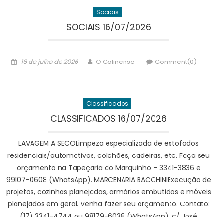
Sociais
SOCIAIS 16/07/2026
Posted
Author
16 de julho de 2026
O Colinense
Comment(0)
on
Classificados
CLASSIFICADOS 16/07/2026
LAVAGEM A SECOLimpeza especializada de estofados
residenciais/automotivos, colchões, cadeiras, etc. Faça seu
orçamento na Tapeçaria do Marquinho – 3341-3836 e
99107-0608 (WhatsApp). MARCENARIA BACCHINIExecução de
projetos, cozinhas planejadas, armários embutidos e móveis
planejados em geral. Venha fazer seu orçamento. Contato:
(17) 3341-4744 ou 98179-6038 (WhatsApp), c/ José