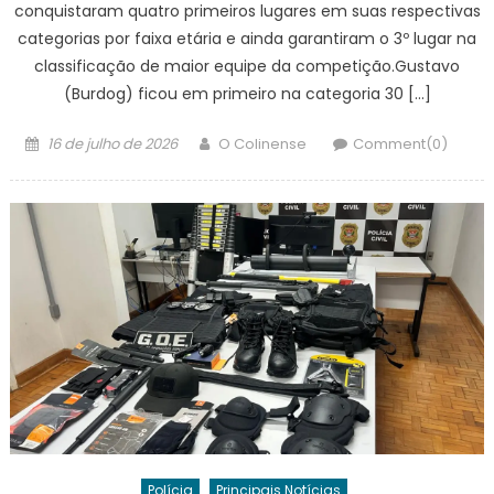
conquistaram quatro primeiros lugares em suas respectivas
categorias por faixa etária e ainda garantiram o 3º lugar na
classificação de maior equipe da competição.Gustavo
(Burdog) ficou em primeiro na categoria 30 […]
Posted
Author
16 de julho de 2026
O Colinense
Comment(0)
on
Polícia
Principais Notícias