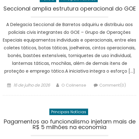
Seccional amplia estrutura operacional do GOE
A Delegacia Seccional de Barretos adquiriu e distribuiu aos
policiais civis integrantes do GOE – Grupo de Operações
Especiais equipamentos individuais e operacionais, entre eles
coletes táticos, botas táticas, joelheiras, cintos operacionais,
bonés, bastões extensíveis, torniquetes de uso individual,
lanternas táticas, mochilas, além de demais itens de
proteção e emprego tático.A iniciativa integra o esforço […]
Posted
Author
16 de julho de 2026
O Colinense
Comment(0)
on
Principais Notícias
Pagamentos ao funcionalismo injetam mais de
R$ 5 milhões na economia