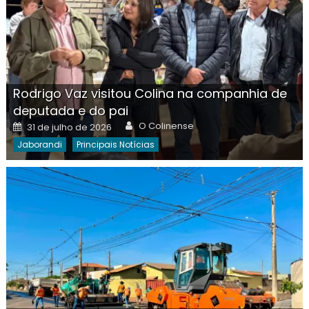
Rodrigo Vaz visitou Colina na companhia de
deputada e do pai
Author
Posted
O Colinense
31 de julho de 2026
on
Jaborandi
Principais Notícias