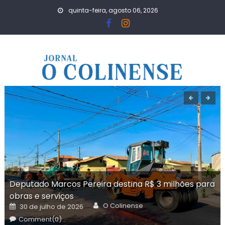
Skip
quinta-feira, agosto 06, 2026
to
content
Deputado Marcos Pereira destina R$ 3 milhões para
obras e serviços
Author
Posted
O Colinense
30 de julho de 2026
on
Comment(0)