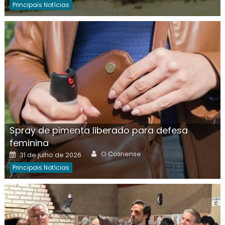
Principais Notícias
Spray de pimenta liberado para defesa
feminina
Author
Posted
O Colinense
31 de julho de 2026
on
Principais Notícias