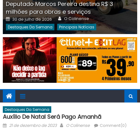
Deputado Marcos Pereira destina R$ 3
milhões para obras e serviços
Author
Posted
O Colinense
30 de julho de 2026
on
Destaques Da Semana
Principais Notícias
Destaques Da Semana
Auxílio De Natal Será Pago Amanhã
Posted
Author
21 de dezembro de 2023
O Colinense
Comment(0)
on