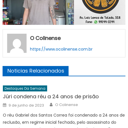
O Colinense
https://www.ocolinense.com.br
Noticias Relacionados
Destaques Da Semana
Júri condena réu a 24 anos de prisão
Author
Posted
O Colinense
9 de junho de 2023
on
O réu Gabriel dos Santos Correa foi condenado a 24 anos de
reclusão, em regime inicial fechado, pelo assassinato do