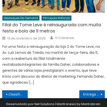
Destaques Da Semana
Principais Notícias
Filial do Tome Leve é reinaugurada com muita
festa e bolo de 11 metros
Author
Posted
O Colinense
13 de novembro de 2025
on
Foi uma festa a reinauguração da loja 2 do Tome Leve, na
Av. Luiz Lemos de Toledo, na manhã de terça-feira, dia 11,
com a reabertura da filial totalmente
revitalizada.Integrantes da família Daher, colaboradores e
gerentes de várias lojas prestigiaram o evento, que teve
início com discurso do diretor de marketing, Fernando Daher,
que agradeceu […]
Navegação
Classificados 21/12
Entrega de prêmios
de
Desenvolvido por Net Solutions
|
Mantranews by
Mantrabrain
.