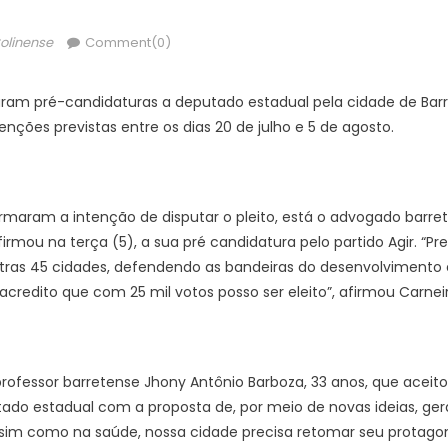
hor
olinense
Comment(0)
aram pré-candidaturas a deputado estadual pela cidade de Bar
nções previstas entre os dias 20 de julho e 5 de agosto.
rmaram a intenção de disputar o pleito, está o advogado barret
firmou na terça (5), a sua pré candidatura pelo partido Agir. “
utras 45 cidades, defendendo as bandeiras do desenvolvimento
credito que com 25 mil votos posso ser eleito”, afirmou Carneir
rofessor barretense Jhony Antônio Barboza, 33 anos, que aceit
ado estadual com a proposta de, por meio de novas ideias, ger
Assim como na saúde, nossa cidade precisa retomar seu protagon