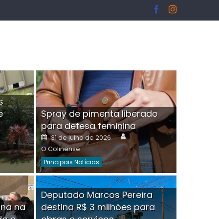
s
e
Spray de pimenta liberado
I
para defesa feminina
or
Author
Posted
31 de julho de 2026
on
O Colinense
Principais Notícias
ngelo Martins Tristão é
Deputado Marcos Pereira
ina na
destina R$ 3 milhões para
minoso mascarado
Empres
hor