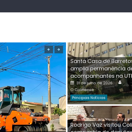
Santa Casa de Barreto
amplia permanência d
acompanhantes na UT
Auth
Posted
31 de julho de 2026
on
O Colinense
Principais Notícias
Boutique na Av. Â
Rodrigo Vaz visitou Col
invadida por cri
Aut