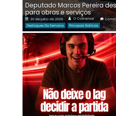
Deputado Marcos Pereira des
para obras e serviços
Author
Posted
O Colinense
30 de julho de 2026
Comme
on
Destaques Da Semana
Principais Notícias