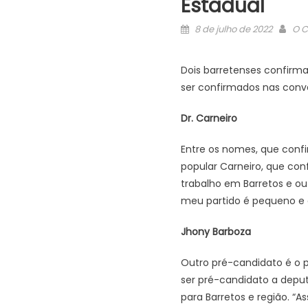
Estadual
Posted
Aut
8 de julho de 2022
O C
on
Dois barretenses confirm
ser confirmados nas conve
Dr. Carneiro
Entre os nomes, que confi
popular Carneiro, que con
trabalho em Barretos e o
meu partido é pequeno e a
Jhony Barboza
Outro pré-candidato é o p
ser pré-candidato a deput
para Barretos e região. “