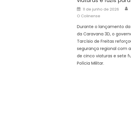
viaturas e fuzis para
Posted
11 de junho de 2026
on
O Colinense
Durante o lançamento da 
da Caravana 3D, o govern
Tarcísio de Freitas reforço
segurança regional com a
de cinco viaturas e sete f
Polícia Militar.