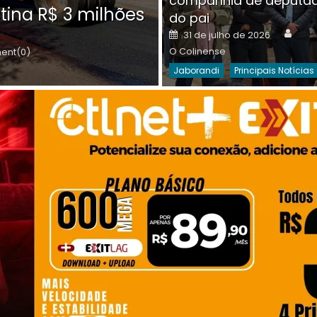
companhia de deputa
Posted
O C
30 de julho de 2026
tina R$ 3 milhões
on
do pai
Destaques Da Semana
Princip
Auth
Posted
31 de julho de 2026
on
O Colinense
nt(0)
Jaborandi
Principais Notícias