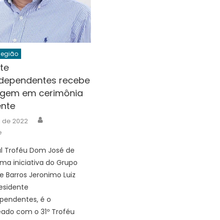
Região
te
ndependentes recebe
gem em cerimônia
ente
Author
il de 2022
e
l Troféu Dom José de
ma iniciativa do Grupo
e Barros Jeronimo Luiz
residente
pendentes, é o
do com o 31º Troféu