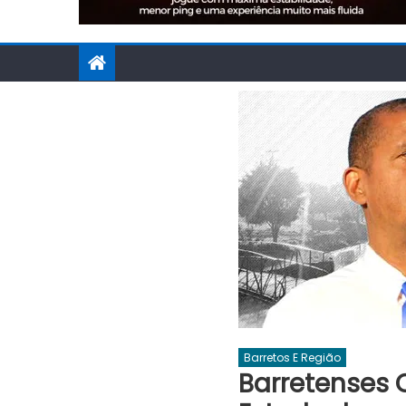
Barretos E Região
Barretenses