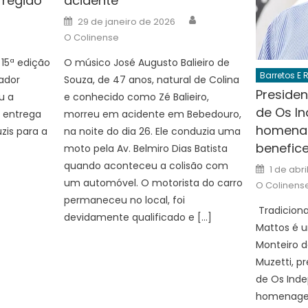
 região
acidente
Author
Author
Posted
29 de janeiro de 2026
on
O Colinense
15ª edição
O músico José Augusto Balieiro de
Barretos E 
ador
Souza, de 47 anos, natural de Colina
Presiden
u a
e conhecido como Zé Balieiro,
de Os I
 entrega
morreu em acidente em Bebedouro,
homena
uzis para a
na noite do dia 26. Ele conduzia uma
benefic
moto pela Av. Belmiro Dias Batista
quando aconteceu a colisão com
Posted
1 de abr
on
um automóvel. O motorista do carro
O Colinens
permaneceu no local, foi
Tradiciona
devidamente qualificado e […]
Mattos é u
Monteiro d
Muzetti, p
de Os Inde
homenagea