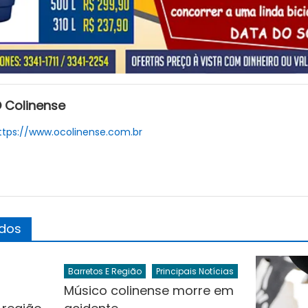
 Colinense
ttps://www.ocolinense.com.br
ados
Barretos E Região
Principais Notícias
Músico colinense morre em