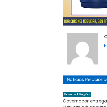
O
h
Noticias Relacion
Barretos E Região
Governador entrega