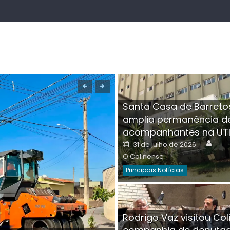
Santa Casa de Barreto
amplia permanência d
acompanhantes na UT
Auth
Posted
31 de julho de 2026
on
O Colinense
Principais Notícias
Boutique na Av. Â
Rodrigo Vaz visitou Col
invadida por cri
Aut