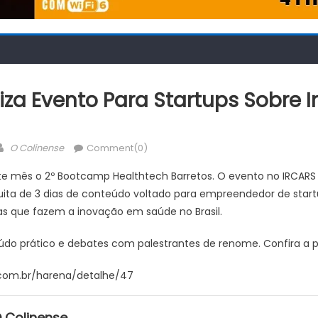
liza Evento Para Startups Sobre
Author
O Colinense
Comment(0)
te mês o 2º Bootcamp Healthtech Barretos. O evento no IRCARS 
uita de 3 dias de conteúdo voltado para empreendedor de sta
s que fazem a inovação em saúde no Brasil.
do prático e debates com palestrantes de renome. Confira a 
.com.br/harena/detalhe/47
 Colinense