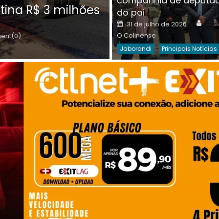
companhia de deputa
Posted
O C
30 de julho de 2026
tina R$ 3 milhões
on
do pai
Destaques Da Semana
Princip
Auth
Posted
31 de julho de 2026
on
O Colinense
nt(0)
Jaborandi
Principais Notícias