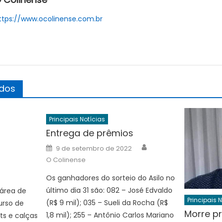
ttps://www.ocolinense.com.br
ados
Principais Notícias
Entrega de prêmios
Author
Posted
9 de setembro de 2022
on
Author
O Colinense
Os ganhadores do sorteio do Asilo no
último dia 31 são: 082 – José Edvaldo
 área de
Principais 
(R$ 9 mil); 035 – Sueli da Rocha (R$
urso de
Morre p
1,8 mil); 255 – Antônio Carlos Mariano
ts e calças