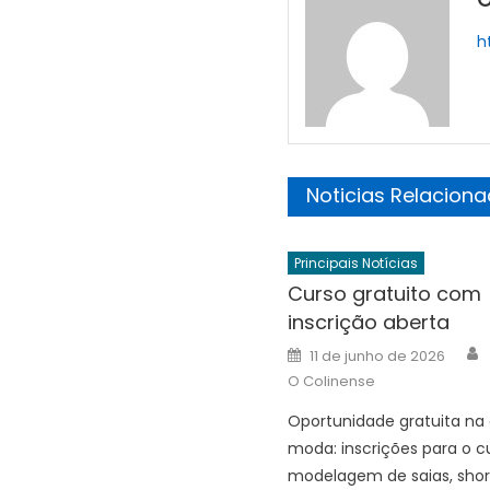
h
Noticias Relacion
Principais Notícias
Curso gratuito com
inscrição aberta
Posted
11 de junho de 2026
on
O Colinense
Oportunidade gratuita na
moda: inscrições para o c
modelagem de saias, shor