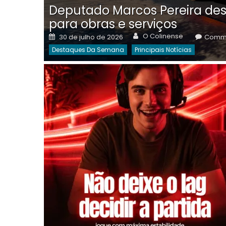
Deputado Marcos Pereira des
para obras e serviços
Author
Posted
O Colinense
30 de julho de 2026
Comme
on
Destaques Da Semana
Principais Notícias