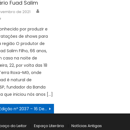
rio Fuad Salim
Author
ovembro de 2021
e
onhecido por produzir e
ratações de shows para
 região O produtor de
ad Salim Filho, 66 anos,
 casa na noite de
ra, 22, por volta das 18
Terra Roxa-MG, onde
ad é natural de
SP, fundador da Banda
da que iniciou nós anos […]
Edição nº 2037 – 16 Dezembro 2021
paço do Leitor
Espaço Literário
Notícias Antigas