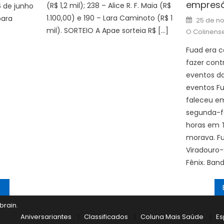
empresá
(R$ 1,2 mil); 238 – Alice R. F. Maia (R$
6 de junho
1.100,00) e 190 – Lara Caminoto (R$ 1
Posted
para
25 de n
on
mil). SORTEIO A Apae sorteia R$ […]
O Colinens
Fuad era c
fazer cont
eventos da
eventos Fu
faleceu em
segunda-fei
horas em 
morava. Fu
Viradouro-
Fênix. Ban
brain
.
Aniversariantes
Classificados
Coluna Mais Saúde
Es