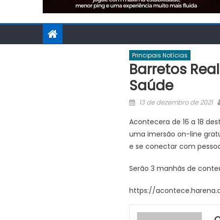
Principais Notícias
Barretos Rea
Saúde
Posted
13 de dezembro de 2021
on
Acontecera de 16 a 18 des
uma imersão on-line grat
e se conectar com pessoa
Serão 3 manhãs de conteú
https://acontece.harena
O