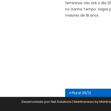
femininas vão até o dia 2
no Ganha Tempo. Vagas 
maiores de 18 anos.
Navegação
Plural 09/12
de
Desenvolvido por Net Solutions
|
Mantranews by
Mantra
Post