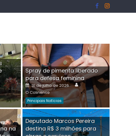
s
e
Spray de pimenta liberado
I
para defesa feminina
or
Author
Posted
31 de julho de 2026
on
O Colinense
Principais Notícias
ngelo Martins Tristão é
Deputado Marcos Pereira
ina na
destina R$ 3 milhões para
minoso mascarado
Empres
hor