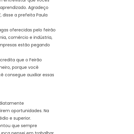
aprendizado. Agradeço
disse a prefeita Paula
as oferecidas pelo feirão
a, comércio e indústria,
 empresas estão pegando
credita que o Feirão
meiro, porque você
ê consegue auxiliar essas
ediatamente
irem oportunidades. Na
dio e superior.
contou que sempre
nunca pensei em trabalhar