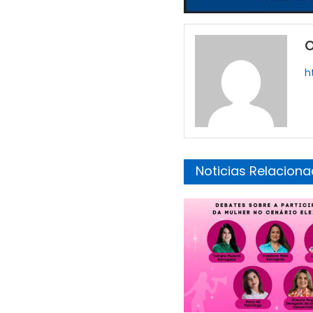
O
h
Noticias Relacion