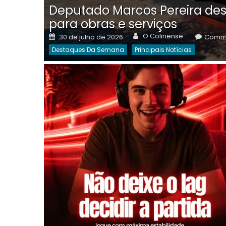
Deputado Marcos Pereira des
para obras e serviços
Author
Posted
O Colinense
30 de julho de 2026
Comme
on
Destaques Da Semana
Principais Notícias