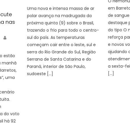
O Hemonúc
em Barret
Uma nova e intensa massa de ar
scute
de sangue 
polar avança na madrugada da
na nas
destaque p
próxima quinta (9) sobre o Brasil,
do tipo O 
trazendo o frio para todo o centro-
Author
reforça pa
sul do país. As temperaturas
e novos vo
começam cair entre o leste, sul e
ajudando a
serra do Rio Grande do Sul, Região
o estão
atendimen
Serrana de Santa Catarina e do
na manhã
a sexta-fei
Paraná, interior de São Paulo,
arretos,
[…]
sudoeste […]
as”, uma
cenário
uita.
m
a do voto
sil há 92