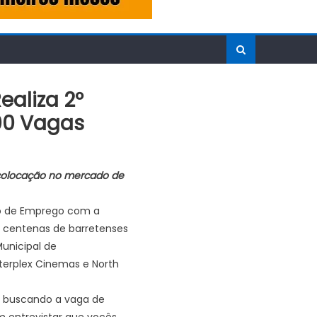
ealiza 2º
00 Vagas
colocação no mercado de
irão de Emprego com a
u centenas de barretenses
unicipal de
erplex Cinemas e North
ui buscando a vaga de
m entrevistar que vocês