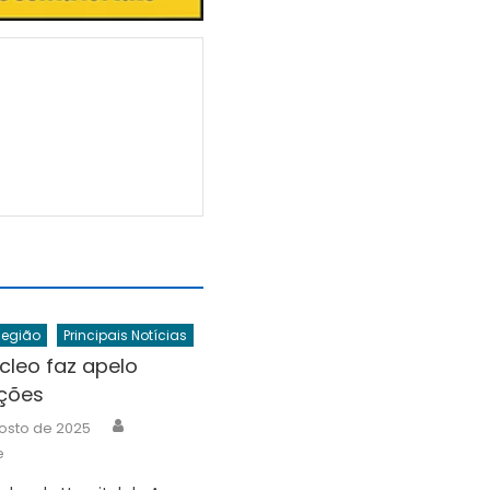
Região
Principais Notícias
leo faz apelo
ções
Author
osto de 2025
e