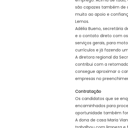
são capazes também de a
muito ao apoio e confianç
Lemos.
Adélia Bueno, secretária
e o contato direto com os
serviços gerais, para mot
currículos e já fazendo um
A diretora regional da Sec
contribui com a retomada
consegue aproximar o cand
empresas no preenchiment
Contratação
Os candidatos que se en
encaminhados para proces
oportunidade também foram
A dona de casa Maria Via
trabalhou com limpeza e 