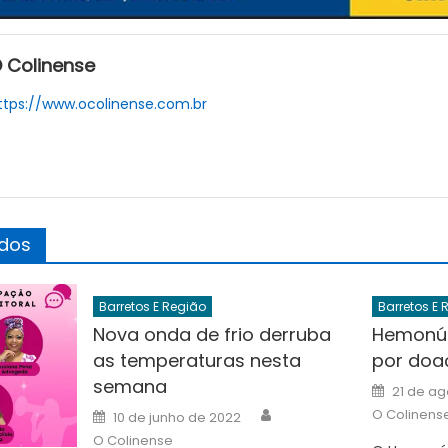
 Colinense
ttps://www.ocolinense.com.br
ados
Barretos E Região
Barretos E 
Nova onda de frio derruba
Hemonúc
as temperaturas nesta
por doa
semana
Posted
21 de ag
on
Author
Posted
O Colinens
10 de junho de 2022
on
O Colinense