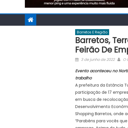
Barretos E Região
Barretos, Ter
Feirão De Em
Posted
Au
3 de junho de 2022
O 
on
Evento aconteceu no Nort
trabalho
A prefeitura da Estância T
participação de 17 empres
em busca de recolocação 
Desenvolvimento Econômic
Shopping Barretos, onde 
“Parabéns para vocês que 
emprego. Acima de tudo, q