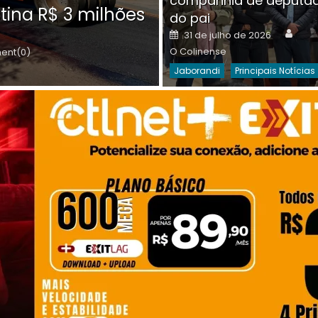
companhia de deputa
Posted
O C
30 de julho de 2026
tina R$ 3 milhões
on
do pai
Destaques Da Semana
Princip
Auth
Posted
31 de julho de 2026
on
O Colinense
nt(0)
Jaborandi
Principais Notícias