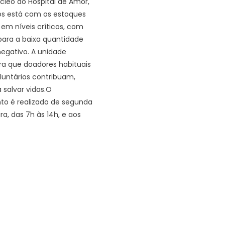
leo do Hospital de Amor,
os está com os estoques
em níveis críticos, com
ara a baixa quantidade
negativo. A unidade
ra que doadores habituais
luntários contribuam,
 salvar vidas.O
to é realizado de segunda
ra, das 7h às 14h, e aos