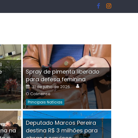
s
e
Spray de pimenta liberado
I
para defesa feminina
or
Author
Posted
31 de julho de 2026
on
O Colinense
Principais Notícias
ngelo Martins Tristão é
Deputado Marcos Pereira
ina na
destina R$ 3 milhões para
minoso mascarado
Empres
hor