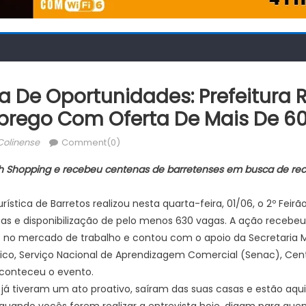
ra De Oportunidades: Prefeitura R
prego Com Oferta De Mais De 6
thor
Colinense
Comment(0)
h Shopping e recebeu centenas de barretenses em busca de re
urística de Barretos realizou nesta quarta-feira, 01/06, o 2º Fe
as e disponibilização de pelo menos 630 vagas. A ação recebe
no mercado de trabalho e contou com o apoio da Secretaria M
o, Serviço Nacional de Aprendizagem Comercial (Senac), Cent
aconteceu o evento.
já tiveram um ato proativo, saíram das suas casas e estão aq
uando vocês forem realizar a entrevista hoje, digam para que