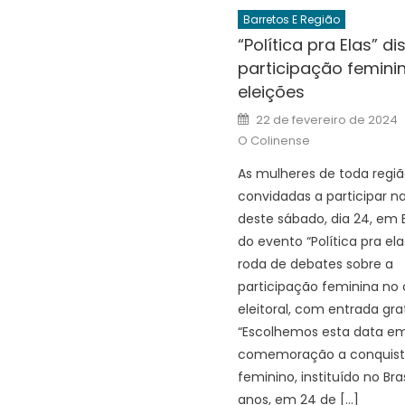
Barretos E Região
“Política pra Elas” di
participação femini
eleições
Posted
22 de fevereiro de 2024
on
O Colinense
As mulheres de toda regiã
convidadas a participar 
deste sábado, dia 24, em B
do evento “Política pra el
roda de debates sobre a
participação feminina no 
eleitoral, com entrada grat
“Escolhemos esta data e
comemoração a conquist
feminino, instituído no Bra
anos, em 24 de […]