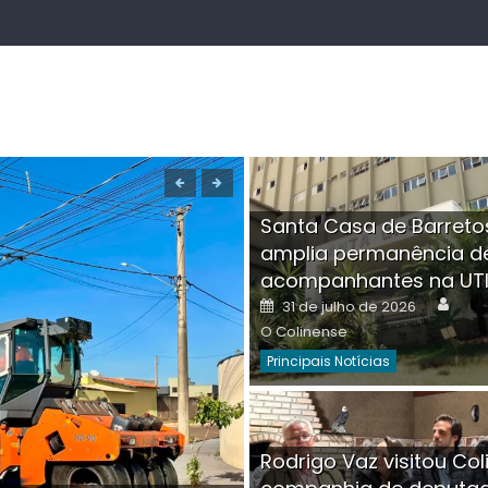
Santa Casa de Barreto
amplia permanência d
acompanhantes na UT
Auth
Posted
31 de julho de 2026
on
O Colinense
Principais Notícias
Boutique na Av. Â
Rodrigo Vaz visitou Col
invadida por cri
Aut