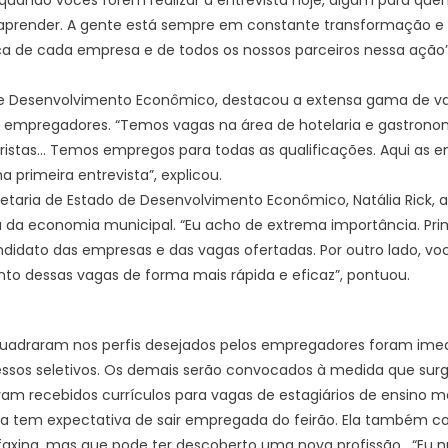
prender. A gente está sempre em constante transformação e 
a de cada empresa e de todos os nossos parceiros nessa ação”, 
 de Desenvolvimento Econômico, destacou a extensa gama de vag
 empregadores. “Temos vagas na área de hotelaria e gastronomi
oristas… Temos empregos para todas as qualificações. Aqui as
a primeira entrevista”, explicou.
retaria de Estado de Desenvolvimento Econômico, Natália Rick, a
 da economia municipal. “Eu acho de extrema importância. Pri
idato das empresas e das vagas ofertadas. Por outro lado, voc
o dessas vagas de forma mais rápida e eficaz”, pontuou.
quadraram nos perfis desejados pelos empregadores foram im
sos seletivos. Os demais serão convocados à medida que surg
 recebidos currículos para vagas de estagiários de ensino mé
na tem expectativa de sair empregada do feirão. Ela também 
faxina, mas que pode ter descoberto uma nova profissão. “Eu 